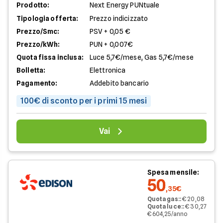
Prodotto:
Next Energy PUNtuale
Tipologia offerta:
Prezzo indicizzato
Prezzo/Smc:
PSV + 0,05 €
Prezzo/kWh:
PUN + 0,007€
Quota fissa inclusa:
Luce 5,7€/mese, Gas 5,7€/mese
Bolletta:
Elettronica
Pagamento:
Addebito bancario
100€ di sconto per i primi 15 mesi
Vai
Spesa mensile:
50
,35€
Quota gas:
:
€ 20,08
Quota luce:
:
€ 30,27
€ 604,25/anno