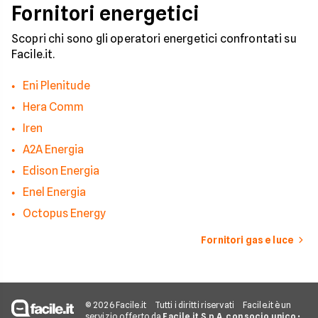
Fornitori energetici
Scopri chi sono gli operatori energetici confrontati su
Facile.it.
Eni Plenitude
Hera Comm
Iren
A2A Energia
Edison Energia
Enel Energia
Octopus Energy
Fornitori gas e luce
© 2026 Facile.it
Tutti i diritti riservati
Facile.it è un
servizio offerto da
Facile.it S.p.A. con socio unico
•