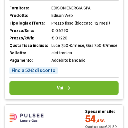
Fornitore:
EDISON ENERGIA SPA
Prodotto:
Edison Web
Tipologia offerta:
Prezzo fisso (bloccato: 12 mesi)
Prezzo/Smc:
€ 0,6290
Prezzo/kWh:
€ 0,1220
Quota fissa inclusa:
Luce 7,50 €/mese, Gas 7,50 €/mese
Bolletta:
elettronica
Pagamento:
Addebito bancario
Fino a 52€ di sconto
Vai
Spesa mensile:
54
,45€
Quota gas:
:
€ 21,89