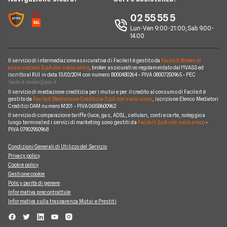
Notizie Luce e Gas
Perché scegliere Facile.it
Iren
02 55 55 5
Argomenti in evidenza Gas e Luce
Contatti
Optima
Lun-Ven 9:00-21:00; Sab 9.00-
14.00
Mappa del sito
Engie
Sorgenia
Il servizio di intermediazione assicurativa di Facile.it è gestito da
Facile.it Broker di
assicurazioni S.p.A. con socio unico
, broker assicurativo regolamentato dall'IVASS ed
iscritto al RUI in data 13/02/2014 con numero B000480264 • P.IVA 08007250965 • PEC
Fornitori Energetici
Il servizio di mediazione creditizia per i mutui e per il credito al consumo di Facile.it è
gestito da
Facile.it Mediazione Creditizia S.p.A. con socio unico
, iscrizione Elenco Mediatori
Creditizi OAM numero M201 • P.IVA 06158600962
Il servizio di comparazione tariffe (luce, gas, ADSL, cellulari, conti e carte, noleggio a
lungo termine) ed i servizi di marketing sono gestiti da
Facile.it S.p.A. con socio unico
•
P.IVA 07902950968
Condizioni Generali di Utilizzo del Servizio
Privacy policy
Cookie policy
Gestione cookie
Policy parità di genere
Informativa precontrattule
Informativa sulla trasparenza Mutui e Prestiti