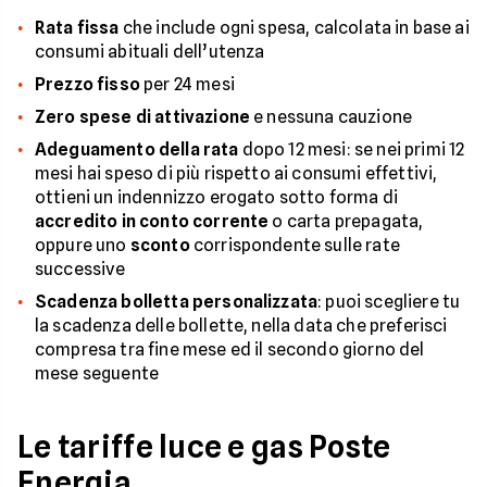
Rata fissa
che include ogni spesa, calcolata in base ai
consumi abituali dell’utenza
Prezzo fisso
per 24 mesi
Zero spese di attivazione
e nessuna cauzione
Adeguamento della rata
dopo 12 mesi: se nei primi 12
mesi hai speso di più rispetto ai consumi effettivi,
ottieni un indennizzo erogato sotto forma di
accredito in conto corrente
o carta prepagata,
oppure uno
sconto
corrispondente sulle rate
successive
Scadenza bolletta personalizzata
: puoi scegliere tu
la scadenza delle bollette, nella data che preferisci
compresa tra fine mese ed il secondo giorno del
mese seguente
Le tariffe luce e gas Poste
Energia