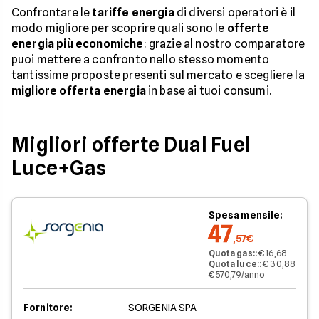
Confrontare le
tariffe energia
di diversi operatori è il
modo migliore per scoprire quali sono le
offerte
energia più economiche
: grazie al nostro comparatore
puoi mettere a confronto nello stesso momento
tantissime proposte presenti sul mercato e scegliere la
migliore offerta energia
in base ai tuoi consumi.
Migliori offerte Dual Fuel
Luce+Gas
Spesa mensile:
47
,57€
Quota gas:
:
€ 16,68
Quota luce:
:
€ 30,88
€ 570,79/anno
Fornitore:
SORGENIA SPA