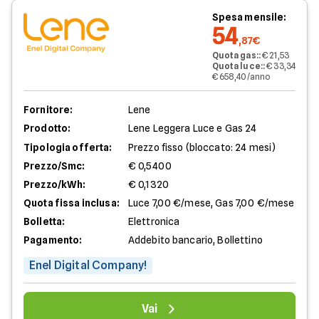
Spesa mensile:
54
,87€
Quota gas:
:
€ 21,53
Quota luce:
:
€ 33,34
€ 658,40/anno
Fornitore:
Lene
Prodotto:
Lene Leggera Luce e Gas 24
Tipologia offerta:
Prezzo fisso (bloccato: 24 mesi)
Prezzo/Smc:
€ 0,5400
Prezzo/kWh:
€ 0,1320
Quota fissa inclusa:
Luce 7,00 €/mese, Gas 7,00 €/mese
Bolletta:
Elettronica
Pagamento:
Addebito bancario, Bollettino
Enel Digital Company!
Vai