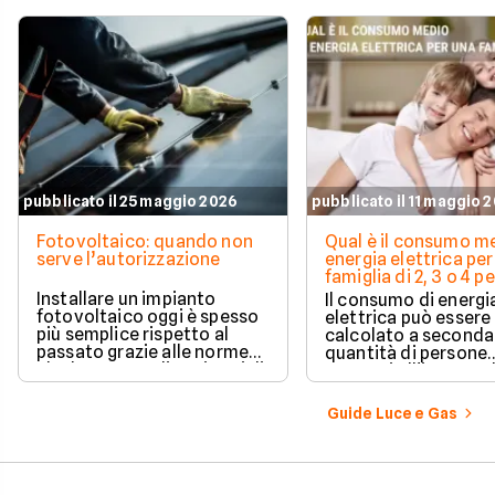
pubblicato il 25 maggio 2026
pubblicato il 11 maggio 
Fotovoltaico: quando non
Qual è il consumo me
serve l’autorizzazione
energia elettrica per
famiglia di 2, 3 o 4 
Installare un impianto
Il consumo di energi
fotovoltaico oggi è spesso
elettrica può essere
più semplice rispetto al
calcolato a seconda
passato grazie alle norme
quantità di persone
che hanno ampliato i casi di
presenti all'interno d
edilizia libera.
determinato edifici
numerosi i fattori c
Guide Luce e Gas
influenzano questo 
occorre tenerli in
considerazione per
effettuare una stim
coerente.