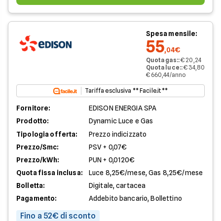
Spesa mensile:
55
,04€
Quota gas:
:
€ 20,24
Quota luce:
:
€ 34,80
€ 660,44/anno
Tariffa esclusiva ** Facile.it **
Fornitore:
EDISON ENERGIA SPA
Prodotto:
Dynamic Luce e Gas
Tipologia offerta:
Prezzo indicizzato
Prezzo/Smc:
PSV + 0,07€
Prezzo/kWh:
PUN + 0,0120€
Quota fissa inclusa:
Luce 8,25€/mese, Gas 8,25€/mese
Bolletta:
Digitale, cartacea
Pagamento:
Addebito bancario, Bollettino
Fino a 52€ di sconto