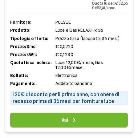
Quota luce:
:
€ 32,56
€ 653,41/anno
Fornitore:
PULSEE
Prodotto:
Luce e Gas RELAX Fix 36
Tipologia offerta:
Prezzo fisso (bloccato: 36 mesi)
Prezzo/Smc:
€ 0,5720
Prezzo/kWh:
€ 0,1230
Quota fissa inclusa:
Luce 12,00€/mese, Gas
12,00€/mese
Bolletta:
Elettronica
Pagamento:
Addebito bancario
120€ di sconto per il primo anno, con onere di
recesso prima di 36 mesi per fornitura luce
Vai