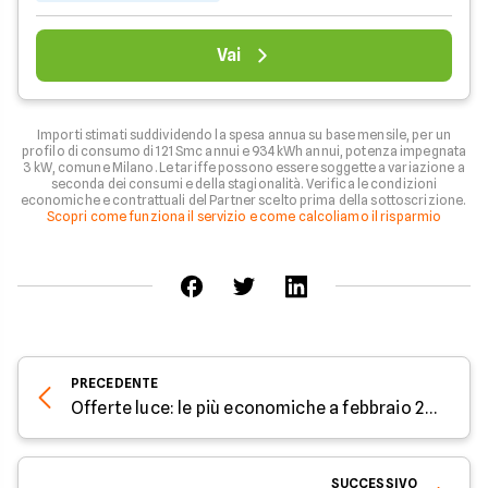
Vai
Importi stimati suddividendo la spesa annua su base mensile, per un
profilo di consumo di 121 Smc annui e 934 kWh annui, potenza impegnata
3 kW, comune Milano. Le tariffe possono essere soggette a variazione a
seconda dei consumi e della stagionalità. Verifica le condizioni
economiche e contrattuali del Partner scelto prima della sottoscrizione.
Scopri come funziona il servizio e come calcoliamo il risparmio
PRECEDENTE
Offerte luce: le più economiche a febbraio 2023
SUCCESSIVO