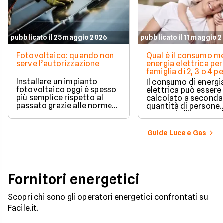
pubblicato il 25 maggio 2026
pubblicato il 11 maggio 
Fotovoltaico: quando non
Qual è il consumo me
serve l’autorizzazione
energia elettrica per
famiglia di 2, 3 o 4 
Installare un impianto
Il consumo di energi
fotovoltaico oggi è spesso
elettrica può essere
più semplice rispetto al
calcolato a seconda
passato grazie alle norme
quantità di persone
che hanno ampliato i casi di
presenti all'interno d
edilizia libera.
determinato edifici
numerosi i fattori c
Guide Luce e Gas
influenzano questo 
occorre tenerli in
considerazione per
effettuare una stim
coerente.
Fornitori energetici
Scopri chi sono gli operatori energetici confrontati su
Facile.it.