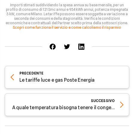
Importi stimati suddividendo la spesa annua su base mensile, per un
profilo di consumo di 121 Smc annui e 934 kWh annui, potenza impegnata
3 kW, comune Milano. Le tariffe possono essere soggette a variazione a
seconda dei consumi e della stagionalità. Verifica le condizioni
economiche e contrattuali del Partner scelto prima della sottoscrizione.
Scopri come funziona il servizio e come calcoliamo il risparmio
PRECEDENTE
Le tariffe luce e gas Poste Energia
SUCCESSIVO
A quale temperatura bisogna tenere il congelatore?