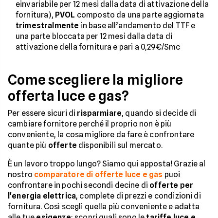
einvariabile per 12 mesi dalla data di attivazione della
fornitura),
PVOL
composto da una parte aggiornata
trimestralmente
in base all’andamento del TTF e
una parte bloccata per 12 mesi dalla data di
attivazione della fornitura e pari a 0,29€/Smc
Come scegliere la migliore
offerta luce e gas?
Per essere sicuri di
risparmiare
, quando si decide di
cambiare fornitore perché il proprio non è più
conveniente, la cosa migliore da fare è confrontare
quante più
offerte
disponibili sul mercato.
È un lavoro troppo lungo? Siamo qui apposta! Grazie al
nostro
comparatore di offerte luce e gas
puoi
confrontare in pochi secondi decine di
offerte per
l'energia elettrica
, complete di prezzi e condizioni di
fornitura. Così scegli quella più conveniente e adatta
alle tue
esigenze
: scopri quali sono le
tariffe luce e