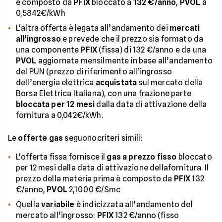
è composto da
PFIX
bloccato a
132 €/anno
,
PVOL
a
0,5842€/kWh
L'altra offerta è legata all’andamento dei
mercati
all’ingrosso
e prevede che il prezzo sia formato da
una componente
PFIX
(fissa) di 132 €/anno e da una
PVOL
aggiornata mensilmente in base all’andamento
del PUN (prezzo di riferimento all'ingrosso
dell’energia elettrica
acquistata
sul mercato della
Borsa Elettrica Italiana), con una frazione parte
bloccata per 12 mesi
dalla data di attivazione della
fornitura a 0,042€/kWh.
Le
offerte gas
seguonocriteri simili:
L'offerta fissa fornisce il
gas a prezzo fisso
bloccato
per 12 mesi dalla data di attivazione dellafornitura. Il
prezzo della materia prima è composto da
PFIX
132
€/anno,
PVOL
2,1000 €/Smc
Quella
variabile
è indicizzata all’andamento del
mercato all’ingrosso:
PFIX
132 €/anno (fisso