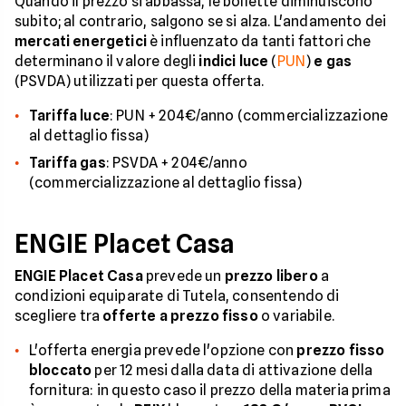
Quando il prezzo si abbassa, le bollette diminuiscono
subito; al contrario, salgono se si alza. L'andamento dei
mercati energetici
è influenzato da tanti fattori che
determinano il valore degli
indici luce
(
PUN
)
e gas
(PSVDA) utilizzati per questa offerta.
Tariffa luce
: PUN + 204€/anno (commercializzazione
al dettaglio fissa)
Tariffa gas
: PSVDA + 204€/anno
(commercializzazione al dettaglio fissa)
ENGIE Placet Casa
ENGIE Placet Casa
prevede un
prezzo libero
a
condizioni equiparate di Tutela, consentendo di
scegliere tra
offerte a prezzo fisso
o variabile.
L'offerta energia prevede l'opzione con
prezzo fisso
bloccato
per 12 mesi dalla data di attivazione della
fornitura: in questo caso il prezzo della materia prima