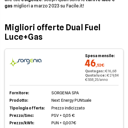
gas
migliori a marzo 2023 su Facile.it!
Migliori offerte Dual Fuel
Luce+Gas
Spesa mensile:
46
,52€
Quota gas:
:
€ 16,68
Quota luce:
:
€ 29,84
€ 558,25/anno
Fornitore:
SORGENIA SPA
Prodotto:
Next Energy PUNtuale
Tipologia offerta:
Prezzo indicizzato
Prezzo/Smc:
PSV + 0,05 €
Prezzo/kWh:
PUN + 0,007€