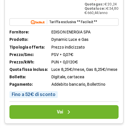
Quota gas:
:
€ 20,24
Quota luce:
:
€ 34,80
€ 660,44/anno
Tariffa esclusiva ** Facile.it **
Fornitore:
EDISON ENERGIA SPA
Prodotto:
Dynamic Luce e Gas
Tipologia offerta:
Prezzo indicizzato
Prezzo/Smc:
PSV + 0,07€
Prezzo/kWh:
PUN + 0,0120€
Quota fissa inclusa:
Luce 8,25€/mese, Gas 8,25€/mese
Bolletta:
Digitale, cartacea
Pagamento:
Addebito bancario, Bollettino
Fino a 52€ di sconto
Vai