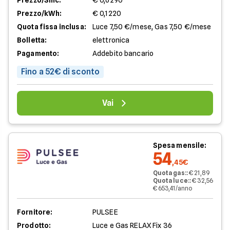
Prezzo/Smc:
€ 0,6290
Prezzo/kWh:
€ 0,1220
Quota fissa inclusa:
Luce 7,50 €/mese, Gas 7,50 €/mese
Bolletta:
elettronica
Pagamento:
Addebito bancario
Fino a 52€ di sconto
Vai
Spesa mensile:
54
,45€
Quota gas:
:
€ 21,89
Quota luce:
:
€ 32,56
€ 653,41/anno
Fornitore:
PULSEE
Prodotto:
Luce e Gas RELAX Fix 36