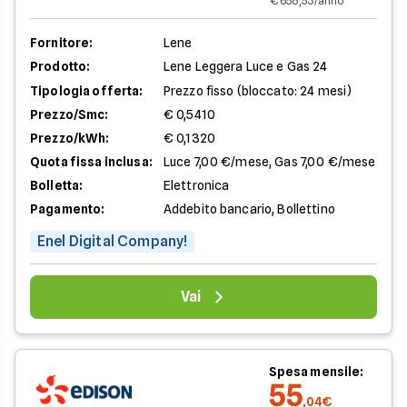
€ 658,53/anno
Fornitore:
Lene
Prodotto:
Lene Leggera Luce e Gas 24
Tipologia offerta:
Prezzo fisso (bloccato: 24 mesi)
Prezzo/Smc:
€ 0,5410
Prezzo/kWh:
€ 0,1320
Quota fissa inclusa:
Luce 7,00 €/mese, Gas 7,00 €/mese
Bolletta:
Elettronica
Pagamento:
Addebito bancario, Bollettino
Enel Digital Company!
Vai
Spesa mensile:
55
,04€