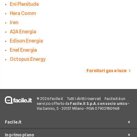
Eni Plenitude
Hera Comm
Iren
A2A Energia
Edison Energia
Enel Energia
Octopus Energy
Fornitori gas e luce
© 2026 Facile.it
Tutti i diritti riservati
Facile.it è un
servizio offerto da
Facile.it S.p.A. con socio unico
•
Via Sannio, 3 - 20137 Milano • P.IVA 07902950968
Facile.it
In primo piano