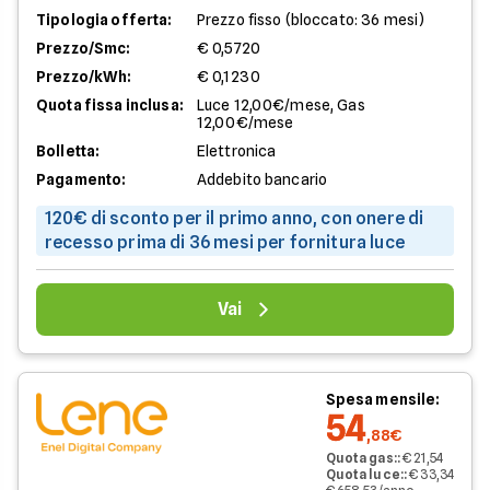
Tipologia offerta:
Prezzo fisso (bloccato: 36 mesi)
Prezzo/Smc:
€ 0,5720
Prezzo/kWh:
€ 0,1230
Quota fissa inclusa:
Luce 12,00€/mese, Gas
12,00€/mese
Bolletta:
Elettronica
Pagamento:
Addebito bancario
120€ di sconto per il primo anno, con onere di
recesso prima di 36 mesi per fornitura luce
Vai
Spesa mensile:
54
,88€
Quota gas:
:
€ 21,54
Quota luce:
:
€ 33,34