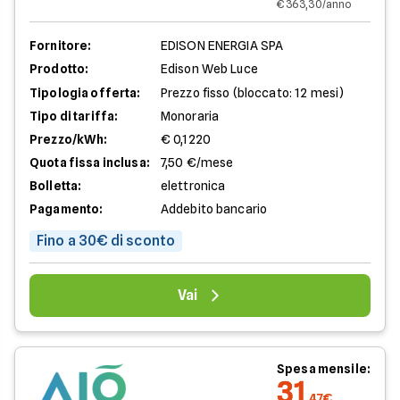
€ 363,30/anno
Fornitore:
EDISON ENERGIA SPA
Prodotto:
Edison Web Luce
Tipologia offerta:
Prezzo fisso (bloccato: 12 mesi)
Tipo di tariffa:
Monoraria
Prezzo/kWh:
€ 0,1220
Quota fissa inclusa:
7,50 €/mese
Bolletta:
elettronica
Pagamento:
Addebito bancario
Fino a 30€ di sconto
Vai
Spesa mensile:
31
,47€