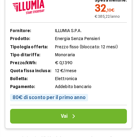
Spesa mensile:
32
,10€
€ 385,22/anno
Fornitore:
ILLUMIA S.P.A.
Prodotto:
Energia Senza Pensieri
Tipologia offerta:
Prezzo fisso (bloccato: 12 mesi)
Tipo di tariffa:
Monoraria
Prezzo/kWh:
€ 0,1390
Quota fissa inclusa:
12 €/mese
Bolletta:
Elettronica
Pagamento:
Addebito bancario
80€ di sconto per il primo anno
Vai