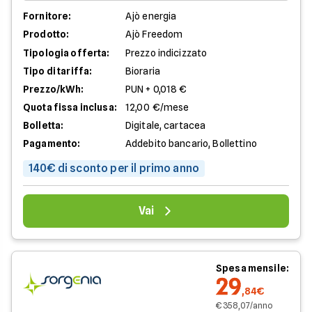
Fornitore:
Ajò energia
Prodotto:
Ajò Freedom
Tipologia offerta:
Prezzo indicizzato
Tipo di tariffa:
Bioraria
Prezzo/kWh:
PUN + 0,018 €
Quota fissa inclusa:
12,00 €/mese
Bolletta:
Digitale, cartacea
Pagamento:
Addebito bancario, Bollettino
140€ di sconto per il primo anno
Vai
Spesa mensile:
29
,84€
€ 358,07/anno