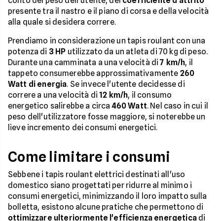
conto del peso dell'utente, del
coefficiente d'attrito
presente tra il nastro e il piano di corsa e della velocità
alla quale si desidera correre.
Prendiamo in considerazione un tapis roulant con una
potenza di
3 HP
utilizzato da un atleta di 70 kg di peso.
Durante una camminata a una velocità di
7 km/h
, il
tappeto consumerebbe approssimativamente
260
Watt di energia
. Se invece l'utente decidesse di
correre a una velocità di
12 km/h
, il consumo
energetico salirebbe a circa
460 Watt
. Nel caso in cui il
peso dell'utilizzatore fosse maggiore, si noterebbe un
lieve incremento dei consumi energetici.
Come limitare i consumi
Sebbene i tapis roulant elettrici destinati all'uso
domestico siano progettati per ridurre al minimo i
consumi energetici, minimizzando il loro impatto sulla
bolletta, esistono alcune pratiche che permettono di
ottimizzare ulteriormente l'efficienza energetica
di