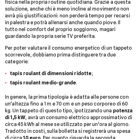
fisica nella propria routine quotidiana. Grazie a questa
soluzione, anche chi è meno incline al movimento non
avrà più giustificazioni: non perderà tempo per recarsi
in palestra e potrà allenarsi anche quando piove. Il
tutto nel comfort del proprio soggiorno, magari
guardando la propria serie TV preferita.
Per poter valutare il consumo energetico di un tappeto
scorrevole, dobbiamo prima distinguere tra due
categorie:
tapis roulant di dimensioni ridotte
;
tapis roulant medio-grande
.
In genere, la prima tipologia è adatta alle persone con
un'altezza fino a 1 m e 70 cm e un peso corporeo di 60
kg. Un tappeto di questo tipo, ipotizzando una
potenza
di 1,5 kW
, avrà un consumo elettrico approssimativo di
circa 45 kWh al mese se utilizzato per un'ora al giorno.
Tradotto in costi, sulla bolletta si registrerà una spesa
di circa
10 euro
. Per quanto riguarda la seconda