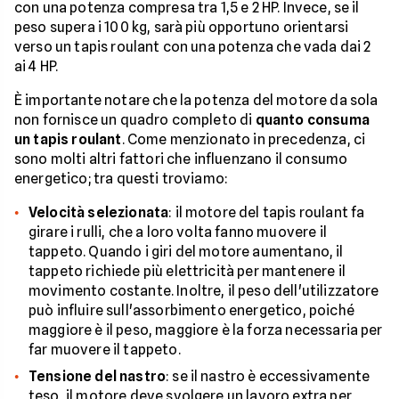
con una potenza compresa tra 1,5 e 2 HP. Invece, se il
peso supera i 100 kg, sarà più opportuno orientarsi
verso un tapis roulant con una potenza che vada dai 2
ai 4 HP.
È importante notare che la potenza del motore da sola
non fornisce un quadro completo di
quanto consuma
un tapis roulant
. Come menzionato in precedenza, ci
sono molti altri fattori che influenzano il consumo
energetico; tra questi troviamo:
Velocità selezionata
: il motore del tapis roulant fa
girare i rulli, che a loro volta fanno muovere il
tappeto. Quando i giri del motore aumentano, il
tappeto richiede più elettricità per mantenere il
movimento costante. Inoltre, il peso dell'utilizzatore
può influire sull'assorbimento energetico, poiché
maggiore è il peso, maggiore è la forza necessaria per
far muovere il tappeto.
Tensione del nastro
: se il nastro è eccessivamente
teso, il motore deve svolgere un lavoro extra per