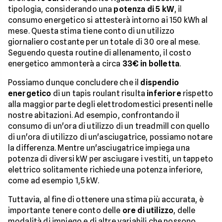
tipologia, considerando una
potenza di 5 kW
, il
consumo energetico si attesterà intorno ai 150 kWh al
mese. Questa stima tiene conto di un utilizzo
giornaliero costante per un totale di 30 ore al mese.
Seguendo questa routine di allenamento, il costo
energetico ammonterà a circa
33€ in bolletta
.
Possiamo dunque concludere che il
dispendio
energetico
di un tapis roulant risulta
inferiore
rispetto
alla maggior parte degli elettrodomestici presenti nelle
nostre abitazioni. Ad esempio, confrontando il
consumo di un'ora di utilizzo di un treadmill con quello
di un'ora di utilizzo di un'asciugatrice, possiamo notare
la differenza. Mentre un'asciugatrice impiega una
potenza di diversi kW per asciugare i vestiti, un tappeto
elettrico solitamente richiede una potenza inferiore,
come ad esempio 1,5 kW.
Tuttavia, al fine di ottenere una stima più accurata, è
importante tenere conto delle
ore di utilizzo
, delle
modalità di impiego e di altre variabili che possono