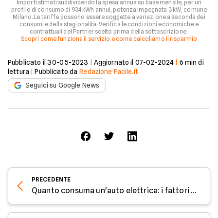
Importi stimati suddividendo la spesa annua su base mensile, per un
profilo di consumo di 934 kWh annui, potenza impegnata 3 kW, comune
Milano. Le tariffe possono essere soggette a variazione a seconda dei
consumi e della stagionalità. Verifica le condizioni economiche e
contrattuali del Partner scelto prima della sottoscrizione.
Scopri come funziona il servizio e come calcoliamo il risparmio
Pubblicato il
30-05-2023
|
Aggiornato il
07-02-2024
|
6
min di
lettura
|
Pubblicato da
Redazione Facile.it
Seguici su Google News
PRECEDENTE
Quanto consuma un'auto elettrica: i fattori da considerare