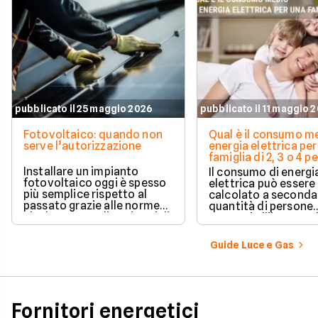
pubblicato il 25 maggio 2026
pubblicato il 11 maggio 
Fotovoltaico: quando non
Qual è il consumo me
serve l’autorizzazione
energia elettrica per
famiglia di 2, 3 o 4 
Installare un impianto
Il consumo di energi
fotovoltaico oggi è spesso
elettrica può essere
più semplice rispetto al
calcolato a seconda
passato grazie alle norme
quantità di persone
che hanno ampliato i casi di
presenti all'interno d
edilizia libera.
determinato edifici
numerosi i fattori c
Guide Luce e Gas
influenzano questo 
occorre tenerli in
considerazione per
effettuare una stim
coerente.
Fornitori energetici