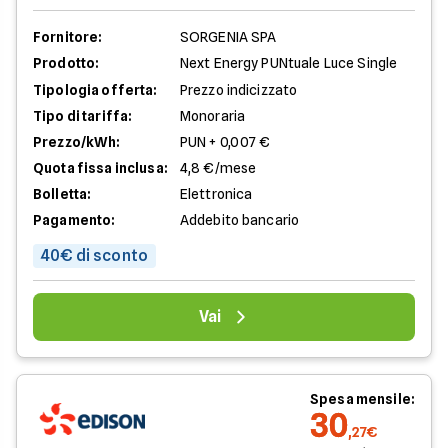
Fornitore:
SORGENIA SPA
Prodotto:
Next Energy PUNtuale Luce Single
Tipologia offerta:
Prezzo indicizzato
Tipo di tariffa:
Monoraria
Prezzo/kWh:
PUN + 0,007 €
Quota fissa inclusa:
4,8 €/mese
Bolletta:
Elettronica
Pagamento:
Addebito bancario
40€ di sconto
Vai
Spesa mensile:
30
,27€