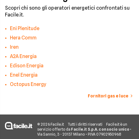
Scopri chi sono gli operatori energetici confrontati su
Facile.it.
Eni Plenitude
Hera Comm
Iren
A2A Energia
Edison Energia
Enel Energia
Octopus Energy
Fornitori gas e luce
© 2026 Facile.it
Tutti i diritti riservati
Facile.it è un
servizio offerto da
Facile.it S.p.A. con socio unico
•
Via Sannio, 3 - 20137 Milano • P.IVA 07902950968