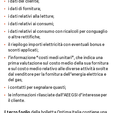
i dati del cliente;
i dati di fornitura;
i dati relativi alla letture;
i dati relativi ai consumi;
i dati relativi al consumo con ricalcoli per conguaglio
o altre rettifiche;
il riepilogo importi elettricità con eventuali bonus e
sconti applicati;
l’informazione “costi medi unitari”, che indica una
prima valutazione sul costo medio della sua fornitura
e sul costo medio relativo alle diverse attività svolte
dal venditore per la fornitura dell’energia elettrica e
del gas;
i contatti per segnalare quasti;
le informazioni rilasciate dall’AEEGSI d’interesse per
il cliente.
Il
terzo foglio
della bolletta Optima Italia contiene una