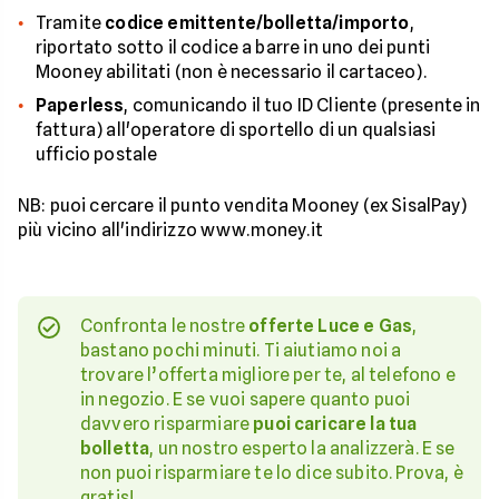
Tramite
codice emittente/bolletta/importo
,
riportato sotto il codice a barre in uno dei punti
Mooney abilitati (non è necessario il cartaceo).
Paperless
, comunicando il tuo ID Cliente (presente in
fattura) all'operatore di sportello di un qualsiasi
ufficio postale
NB: puoi cercare il punto vendita Mooney (ex SisalPay)
più vicino all'indirizzo www.money.it
Confronta le nostre
offerte Luce e Gas
,
bastano pochi minuti. Ti aiutiamo noi a
trovare l’offerta migliore per te, al telefono e
in negozio. E se vuoi sapere quanto puoi
davvero risparmiare
puoi caricare la tua
bolletta
, un nostro esperto la analizzerà. E se
non puoi risparmiare te lo dice subito. Prova, è
gratis!