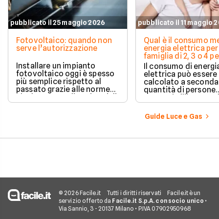
pubblicato il 25 maggio 2026
pubblicato il 11 maggio 
Fotovoltaico: quando non
Qual è il consumo me
serve l’autorizzazione
energia elettrica per
famiglia di 2, 3 o 4 
Installare un impianto
Il consumo di energi
fotovoltaico oggi è spesso
elettrica può essere
più semplice rispetto al
calcolato a seconda
passato grazie alle norme
quantità di persone
che hanno ampliato i casi di
presenti all'interno d
edilizia libera.
determinato edifici
numerosi i fattori c
Guide Luce e Gas
influenzano questo 
occorre tenerli in
considerazione per
effettuare una stim
coerente.
© 2026 Facile.it
Tutti i diritti riservati
Facile.it è un
servizio offerto da
Facile.it S.p.A. con socio unico
•
Via Sannio, 3 - 20137 Milano • P.IVA 07902950968