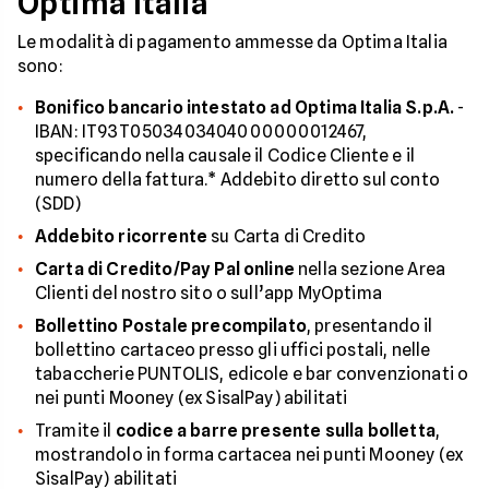
Optima Italia
Le modalità di pagamento ammesse da Optima Italia
sono:
Bonifico bancario intestato ad Optima Italia S.p.A.
-
IBAN: IT93T0503403404000000012467,
specificando nella causale il Codice Cliente e il
numero della fattura.* Addebito diretto sul conto
(SDD)
Addebito ricorrente
su Carta di Credito
Carta di Credito/Pay Pal online
nella sezione Area
Clienti del nostro sito o sull’app MyOptima
Bollettino Postale precompilato
, presentando il
bollettino cartaceo presso gli uffici postali, nelle
tabaccherie PUNTOLIS, edicole e bar convenzionati o
nei punti Mooney (ex SisalPay) abilitati
Tramite il
codice a barre presente sulla bolletta
,
mostrandolo in forma cartacea nei punti Mooney (ex
SisalPay) abilitati