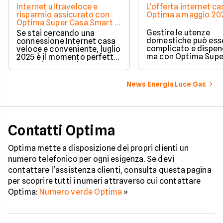
Internet ultraveloce e
L'offerta internet ca
risparmio assicurato con
Optima a maggio 20
Optima Super Casa Smart a
luglio 2025
Gestire le utenze
Se stai cercando una
domestiche può ess
connessione Internet casa
complicato e dispen
veloce e conveniente, luglio
ma con Optima Supe
2025 è il momento perfetto
Smart tutto diventa
per attivare Optima Super
semplice ed econom
Casa Smart, un’offerta
esclusiva disponibile solo
News Energia Luce Gas
su Facile.it.
Contatti Optima
Optima mette a disposizione dei propri clienti un
numero telefonico per ogni esigenza. Se devi
contattare l'assistenza clienti, consulta questa pagina
per scoprire tutti i numeri attraverso cui contattare
Optima:
Numero verde Optima
»