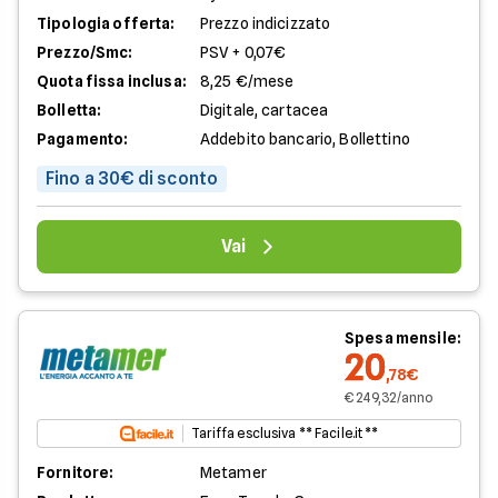
Tipologia offerta:
Prezzo indicizzato
Prezzo/Smc:
PSV + 0,07€
Quota fissa inclusa:
8,25 €/mese
Bolletta:
Digitale, cartacea
Pagamento:
Addebito bancario, Bollettino
Fino a 30€ di sconto
Vai
Spesa mensile:
20
,78€
€ 249,32/anno
Tariffa esclusiva ** Facile.it **
Fornitore:
Metamer