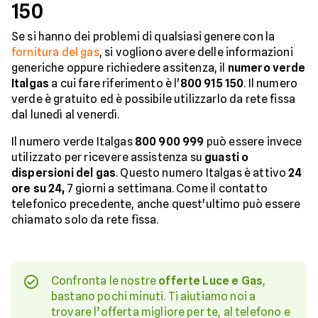
150
Se si hanno dei problemi di qualsiasi genere con la
fornitura del gas
, si vogliono avere delle informazioni
generiche oppure richiedere assitenza, il
numero verde
Italgas
a cui fare riferimento è l'
800 915 150
. Il numero
verde è gratuito ed è possibile utilizzarlo da rete fissa
dal lunedì al venerdì.
Il numero verde Italgas
800 900 999
può essere invece
utilizzato per ricevere assistenza su
guasti o
dispersioni del gas
. Questo numero Italgas è attivo
24
ore su 24,
7 giorni a settimana. Come il contatto
telefonico precedente, anche quest'ultimo può essere
chiamato solo da rete fissa.
Confronta le nostre
offerte Luce e Gas
,
bastano pochi minuti. Ti aiutiamo noi a
trovare l’offerta migliore per te, al telefono e