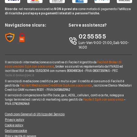
Miglior Fornitore Energia Elettrica
Noleggio Lungo Termine
Gas Natural
Domande Luce e Gas
Ricorda:
nel mercato assicurativo
NON è previsto
come metodo di pagamento l'
utilizzo
Miglior Fornitore Gas
News
A2A
di ricariche postepay e pagamenti intestati a persone fisiche.
Glossario Gas e Luce
Chi siamo
Edison
Navigazione sicura:
Serve assistenza?
Notizie Luce e Gas
Perché scegliere Facile.it
Iren
02 55 55 5
Argomenti in evidenza Gas e Luce
Contatti
Optima
Lun-Ven 9:00-21:00; Sab 9.00-
14.00
Mappa del sito
Engie
Sorgenia
Il servizio di intermediazione assicurativa di Facile.it è gestito da
Facile.it Broker di
assicurazioni S.p.A. con socio unico
, broker assicurativo regolamentato dall'IVASS ed
iscritto al RUI in data 13/02/2014 con numero B000480264 • P.IVA 08007250965 • PEC
Fornitori Energetici
Il servizio di mediazione creditizia per i mutui e per il credito al consumo di Facile.it è
gestito da
Facile.it Mediazione Creditizia S.p.A. con socio unico
, iscrizione Elenco Mediatori
Creditizi OAM numero M201 • P.IVA 06158600962
Il servizio di comparazione tariffe (luce, gas, ADSL, cellulari, conti e carte, noleggio a
lungo termine) ed i servizi di marketing sono gestiti da
Facile.it S.p.A. con socio unico
•
P.IVA 07902950968
Condizioni Generali di Utilizzo del Servizio
Privacy policy
Cookie policy
Gestione cookie
Policy parità di genere