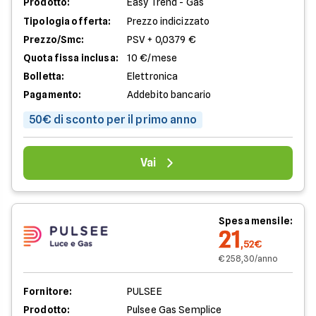
Prodotto:
Easy Trend - Gas
Tipologia offerta:
Prezzo indicizzato
Prezzo/Smc:
PSV + 0,0379 €
Quota fissa inclusa:
10 €/mese
Bolletta:
Elettronica
Pagamento:
Addebito bancario
50€ di sconto per il primo anno
Vai
Spesa mensile:
21
,52€
€ 258,30/anno
Fornitore:
PULSEE
Prodotto:
Pulsee Gas Semplice