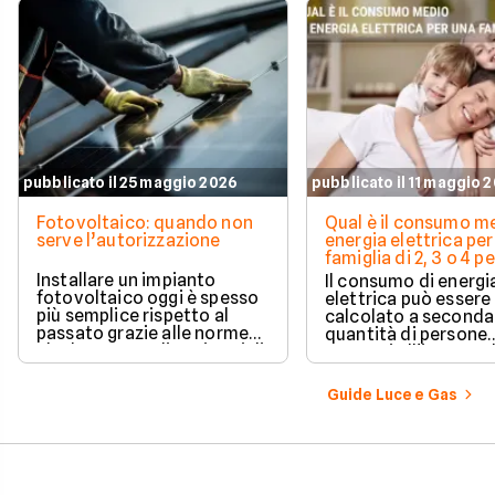
pubblicato il 25 maggio 2026
pubblicato il 11 maggio 
Fotovoltaico: quando non
Qual è il consumo me
serve l’autorizzazione
energia elettrica per
famiglia di 2, 3 o 4 
Installare un impianto
Il consumo di energi
fotovoltaico oggi è spesso
elettrica può essere
più semplice rispetto al
calcolato a seconda
passato grazie alle norme
quantità di persone
che hanno ampliato i casi di
presenti all'interno d
edilizia libera.
determinato edifici
numerosi i fattori c
Guide Luce e Gas
influenzano questo 
occorre tenerli in
considerazione per
effettuare una stim
coerente.