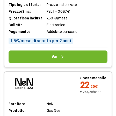
Tipologia offerta:
Prezzo indicizzato
Prezzo/Smc:
Psbil + 0,087€
Quota fissa inclusa:
7,50 €/mese
Bolletta:
Elettronica
Pagamento:
Addebito bancario
1,5€/mese di sconto per 2 anni
Vai
Spesa mensile:
22
,20€
€ 266,36/anno
Fornitore:
NeN
Prodotto:
Gas Due