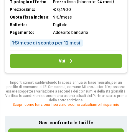
Tipologia offerta:
Prezzo fisso (bloccato: 24 mesi)
Prezzo/Smc:
€ 0,4900
Quota fissa inclusa:
9 €/mese
Bolletta:
Digitale
Pagamento:
Addebito bancario
1€/mese di sconto per 12 mesi
Vai
Importi stimati suddividendo la spesa annua su base mensile, per un
profilo di consumo di 121 Smc annui, comune Milano. Le tariffe possono
essere soggette a variazione a seconda dei consumi e della stagionalità.
Verifica le condizioni economiche e contrattuali del Partner scelto prima
della sottoscrizione.
Scopri come funziona il servizio e come calcoliamo il risparmio
Gas: confronta le tariffe