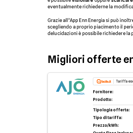
è possibile
visionare
oppure
scaricar
eventualmente richiederne la modifica
Grazie all’App Enn Energia si può inoltr
scegliendo a proprio piacimento il perio
delucidazioni è possibile richiedere la
Migliori offerte e
Tariffa esc
Fornitore:
Prodotto:
Tipologia offerta:
Tipo di tariffa:
Prezzo/kWh: