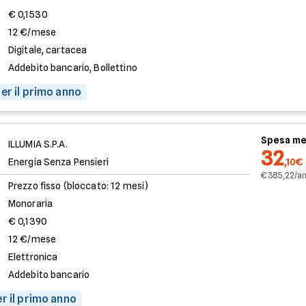
€ 0,1530
12 €/mese
Digitale, cartacea
Addebito bancario, Bollettino
er il primo anno
Spesa me
ILLUMIA S.P.A.
32
Energia Senza Pensieri
,10€
€ 385,22/a
Prezzo fisso (bloccato: 12 mesi)
Monoraria
€ 0,1390
12 €/mese
Elettronica
Addebito bancario
r il primo anno