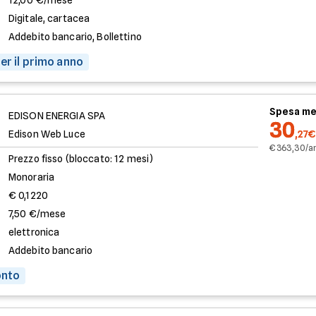
12,00 €/mese
Digitale, cartacea
Addebito bancario, Bollettino
er il primo anno
Spesa me
EDISON ENERGIA SPA
30
Edison Web Luce
,27€
€ 363,30/a
Prezzo fisso (bloccato: 12 mesi)
Monoraria
€ 0,1220
7,50 €/mese
elettronica
Addebito bancario
onto