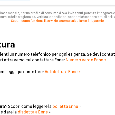
u base mensile, per un profilo di consumo di 934 kWh annui, potenza impegnata 
umi e della stagionalità. Verifica le condizioni economiche e contrattuali del P
Scopri come funziona il servizio e come calcoliamo il risparmio
tura
ienti un numero telefonico per ogni esigenza. Se devi contatt
eri attraverso cui contattare Enne:
Numero verde Enne »
mi leggi qui come fare:
Autolettura Enne »
ura? Scopri come leggere la
bolletta Enne
»
me dare la
disdetta a Enne
»