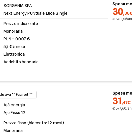
Spesa me
SORGENIA SPA
30
Next Energy PUNtuale Luce Single
,88
€ 370,61/a
Prezzo indicizzato
Monoraria
PUN + 0,007 €
5,7 €/mese
Elettronica
Addebito bancario
Spesa me
lusiva ** Facile.it **
31
,47€
Ajò energia
€ 377,60/a
Ajò Fisso 12
Prezzo fisso (bloccato: 12 mesi)
Monoraria