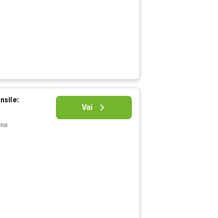
nsile:
Vai
nno