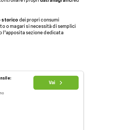
controllare i propri
dati anagrafici
ed
o
storico
dei propri consumi
sto o magari si necessità di semplici
do l’apposita sezione dedicata
nsile:
Vai
nno