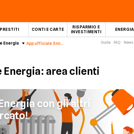
RISPARMIO E
PRESTITI
CONTI E CARTE
ENERGIA
INVESTIMENTI
Guida
FAQ
News
e Energia
App ufficiale Enne Energia
 Energia: area clienti
nergia con gli altri
rcato!