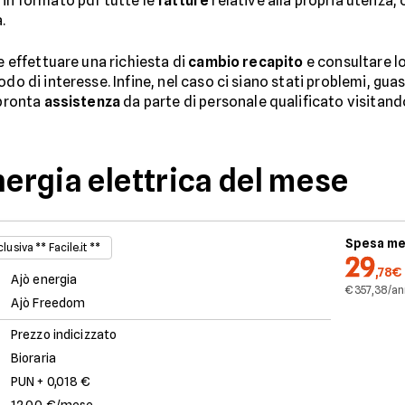
e
in formato pdf tutte le
fatture
relative alla propria utenza, 
.
e effettuare una richiesta di
cambio recapito
e consultare l
do di interesse. Infine, nel caso ci siano stati problemi, gua
 pronta
assistenza
da parte di personale qualificato visitan
nergia elettrica del mese
Spesa me
lusiva ** Facile.it **
29
,78€
Ajò energia
€ 357,38/a
Ajò Freedom
Prezzo indicizzato
Bioraria
PUN + 0,018 €