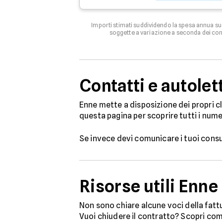
Importi stimati suddividendo la spesa annua s
soggette a variazione a seconda dei cons
Contatti e autolet
Enne mette a disposizione dei propri cl
questa pagina per scoprire tutti i num
Se invece devi comunicare i tuoi consu
Risorse utili Enne
Non sono chiare alcune voci della fatt
Vuoi chiudere il contratto? Scopri co