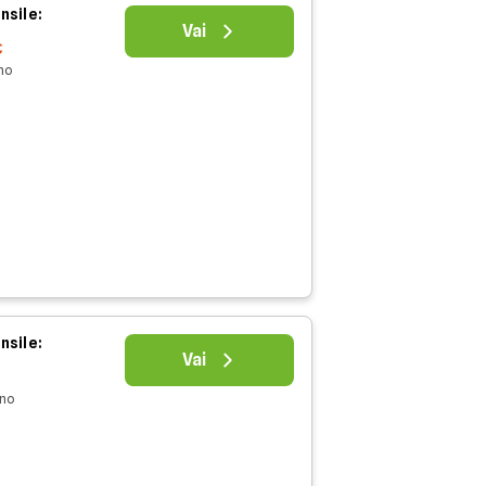
nsile:
Vai
€
nno
nsile:
Vai
nno