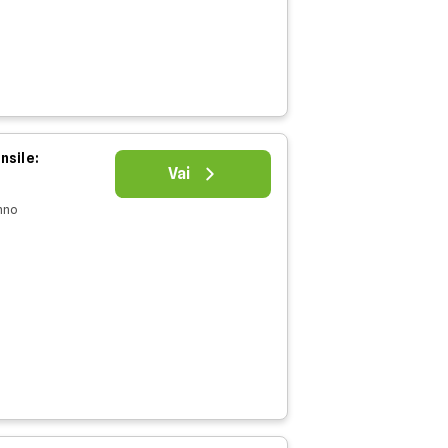
nsile:
Vai
nno