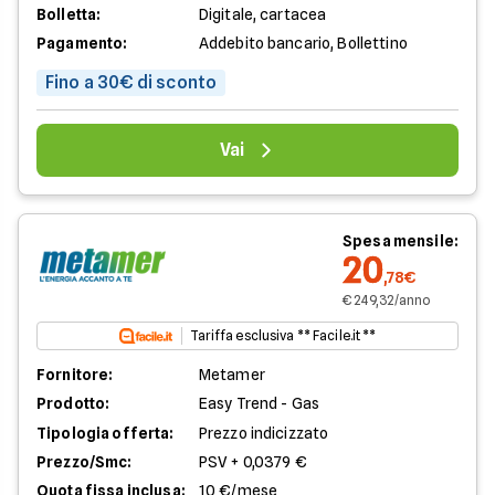
Bolletta:
Digitale, cartacea
Pagamento:
Addebito bancario, Bollettino
Fino a 30€ di sconto
Vai
Spesa mensile:
20
,78€
€ 249,32/anno
Tariffa esclusiva ** Facile.it **
Fornitore:
Metamer
Prodotto:
Easy Trend - Gas
Tipologia offerta:
Prezzo indicizzato
Prezzo/Smc:
PSV + 0,0379 €
Quota fissa inclusa:
10 €/mese