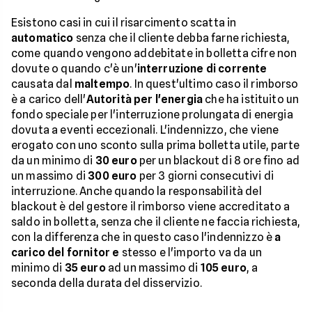
Esistono casi in cui il risarcimento scatta in
automatico
senza che il cliente debba farne richiesta,
come quando vengono addebitate in bolletta cifre non
dovute o quando c'è un'
interruzione di corrente
causata dal
maltempo
. In quest'ultimo caso il rimborso
è a carico dell'
Autorità per l'energia
che ha istituito un
fondo speciale per l'interruzione prolungata di energia
dovuta a eventi eccezionali. L'indennizzo, che viene
erogato con uno sconto sulla prima bolletta utile, parte
da un minimo di
30 euro
per un blackout di 8 ore fino ad
un massimo di
300 euro
per 3 giorni consecutivi di
interruzione. Anche quando la responsabilità del
blackout è del gestore il rimborso viene accreditato a
saldo in bolletta, senza che il cliente ne faccia richiesta,
con la differenza che in questo caso l'indennizzo è
a
carico del fornitor
e
stesso e l'importo va da un
minimo di
35 euro
ad un massimo di
105 euro
, a
seconda della durata del disservizio.