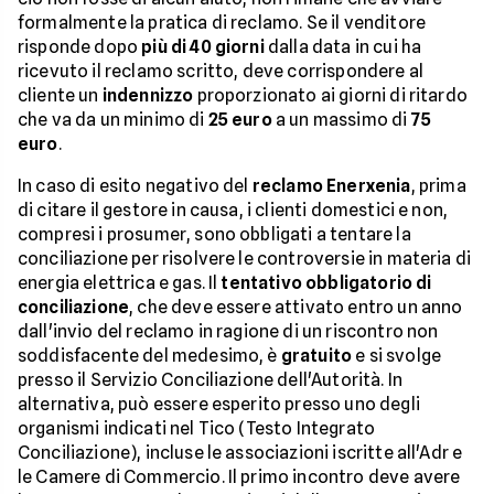
formalmente la pratica di reclamo. Se il venditore
risponde dopo
più di 40 giorni
dalla data in cui ha
ricevuto il reclamo scritto, deve corrispondere al
cliente un
indennizzo
proporzionato ai giorni di ritardo
che va da un minimo di
25 euro
a un massimo di
75
euro
.
In caso di esito negativo del
reclamo Enerxenia
, prima
di citare il gestore in causa, i clienti domestici e non,
compresi i prosumer, sono obbligati a tentare la
conciliazione per risolvere le controversie in materia di
energia elettrica e gas. Il
tentativo obbligatorio di
conciliazione
, che deve essere attivato entro un anno
dall'invio del reclamo in ragione di un riscontro non
soddisfacente del medesimo, è
gratuito
e si svolge
presso il Servizio Conciliazione dell'Autorità. In
alternativa, può essere esperito presso uno degli
organismi indicati nel Tico (Testo Integrato
Conciliazione), incluse le associazioni iscritte all'Adr e
le Camere di Commercio. Il primo incontro deve avere