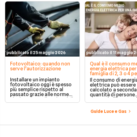
pubblicato il 25 maggio 2026
pubblicato il 11 maggio 
Fotovoltaico: quando non
Qual è il consumo me
serve l’autorizzazione
energia elettrica per
famiglia di 2, 3 o 4 
Installare un impianto
Il consumo di energi
fotovoltaico oggi è spesso
elettrica può essere
più semplice rispetto al
calcolato a seconda
passato grazie alle norme
quantità di persone
che hanno ampliato i casi di
presenti all'interno d
edilizia libera.
determinato edifici
numerosi i fattori c
Guide Luce e Gas
influenzano questo 
occorre tenerli in
considerazione per
effettuare una stim
coerente.