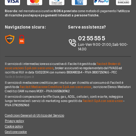
Miglior Fornitore Energia Elettrica
Noleggio Lungo Termine
Gas Natural
Domande Luce e Gas
Ricorda:
nel mercato assicurativo
NON è previsto
come metodo di pagamento l'
utilizzo
Miglior Fornitore Gas
News
A2A
di ricariche postepay e pagamenti intestati a persone fisiche.
Glossario Gas e Luce
Chi siamo
Edison
Navigazione sicura:
Serve assistenza?
Notizie Luce e Gas
Perché scegliere Facile.it
Iren
02 55 55 5
Argomenti in evidenza Gas e Luce
Contatti
Optima
Lun-Ven 9:00-21:00; Sab 9.00-
14.00
Mappa del sito
Engie
Sorgenia
Il servizio di intermediazione assicurativa di Facile.it è gestito da
Facile.it Broker di
assicurazioni S.p.A. con socio unico
, broker assicurativo regolamentato dall'IVASS ed
iscritto al RUI in data 13/02/2014 con numero B000480264 • P.IVA 08007250965 • PEC
Fornitori Energetici
Il servizio di mediazione creditizia per i mutui e per il credito al consumo di Facile.it è
gestito da
Facile.it Mediazione Creditizia S.p.A. con socio unico
, iscrizione Elenco Mediatori
Creditizi OAM numero M201 • P.IVA 06158600962
Il servizio di comparazione tariffe (luce, gas, ADSL, cellulari, conti e carte, noleggio a
lungo termine) ed i servizi di marketing sono gestiti da
Facile.it S.p.A. con socio unico
•
P.IVA 07902950968
Condizioni Generali di Utilizzo del Servizio
Privacy policy
Cookie policy
Gestione cookie