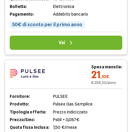
Bolletta:
Elettronica
Pagamento:
Addebito bancario
50€ di sconto per il primo anno
Vai
Spesa mensile:
21
,52€
€ 258,30/anno
Fornitore:
PULSEE
Prodotto:
Pulsee Gas Semplice
Tipologia offerta:
Prezzo indicizzato
Prezzo/Smc:
Psbil + 0,087€
Quota fissa inclusa:
7,50 €/mese