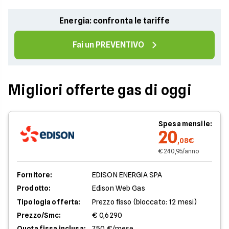
Energia: confronta le tariffe
Fai un PREVENTIVO
Migliori offerte gas di oggi
Spesa mensile:
20
,08€
€ 240,95/anno
Fornitore:
EDISON ENERGIA SPA
Prodotto:
Edison Web Gas
Tipologia offerta:
Prezzo fisso (bloccato: 12 mesi)
Prezzo/Smc:
€ 0,6290
Quota fissa inclusa:
7,50 €/mese