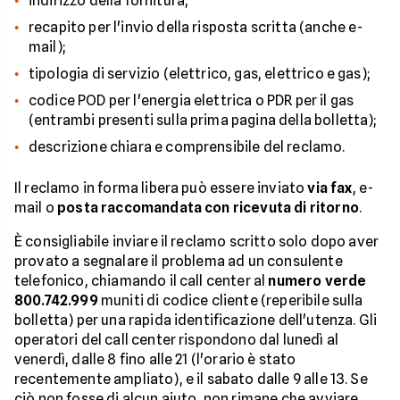
indirizzo della fornitura;
recapito per l'invio della risposta scritta (anche e-
mail);
tipologia di servizio (elettrico, gas, elettrico e gas);
codice POD per l'energia elettrica o PDR per il gas
(entrambi presenti sulla prima pagina della bolletta);
descrizione chiara e comprensibile del reclamo.
Il reclamo in forma libera può essere inviato
via fax
, e-
mail o
posta raccomandata con ricevuta di ritorno
.
È consigliabile inviare il reclamo scritto solo dopo aver
provato a segnalare il problema ad un consulente
telefonico, chiamando il call center al
numero verde
800.742.999
muniti di codice cliente (reperibile sulla
bolletta) per una rapida identificazione dell'utenza. Gli
operatori del call center rispondono dal lunedì al
venerdì, dalle 8 fino alle 21 (l'orario è stato
recentemente ampliato), e il sabato dalle 9 alle 13. Se
ciò non fosse di alcun aiuto, non rimane che avviare