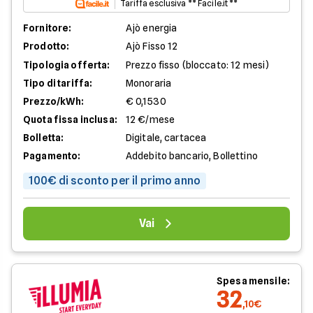
Tariffa esclusiva ** Facile.it **
Fornitore:
Ajò energia
Prodotto:
Ajò Fisso 12
Tipologia offerta:
Prezzo fisso (bloccato: 12 mesi)
Tipo di tariffa:
Monoraria
Prezzo/kWh:
€ 0,1530
Quota fissa inclusa:
12 €/mese
Bolletta:
Digitale, cartacea
Pagamento:
Addebito bancario, Bollettino
100€ di sconto per il primo anno
Vai
Spesa mensile:
32
,10€