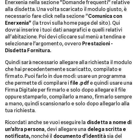
Enerxenia nella sezione "Domande frequenti" relative
alla disdetta. Una volta scaricato il modulo giusto, è
necessario fare click nella sezione "
Comunica con
Enerxenia"
(la trovi sulla home page del sito). Qui
dovrai inserire i tuoi dati anagrafici e quelli relativi
all'abitazione. Poi devi cliccare sul menù a tendina e
selezionare l'argomento, ovvero
Prestazioni -
Disdetta Fornitura.
Quindi sarà necessario allegare alla richiesta il modulo
che hai precedentemente scaricatto, compilato e
firmato. Puoi farlo in due modi: usare un programma
che permette di compilare i
file .pdf
e quindi usare una
Firma Digitale per firmarlo e solo dopo allegare il file
oppure stamparlo, compilarlo a mano, firmarlo sempre
a mano, quindi scansionarlo e solo dopo allegarlo alla
tua richiesta.
Ricordati anche se vuoi eseguire la
disdetta a nome di
un'altra persona
, devi allegare una
delega scritta e
notificata,
nonché il
documento d'identità
sia del