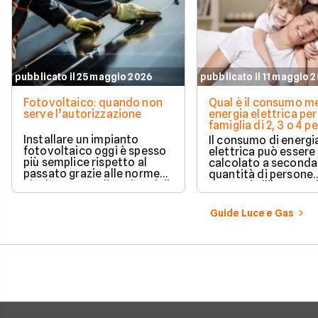
pubblicato il 25 maggio 2026
pubblicato il 11 maggio 
Fotovoltaico: quando non
Qual è il consumo me
serve l’autorizzazione
energia elettrica per
famiglia di 2, 3 o 4 
Installare un impianto
Il consumo di energi
fotovoltaico oggi è spesso
elettrica può essere
più semplice rispetto al
calcolato a seconda
passato grazie alle norme
quantità di persone
che hanno ampliato i casi di
presenti all'interno d
edilizia libera.
determinato edifici
numerosi i fattori c
Guide Luce e Gas
influenzano questo 
occorre tenerli in
considerazione per
effettuare una stim
coerente.