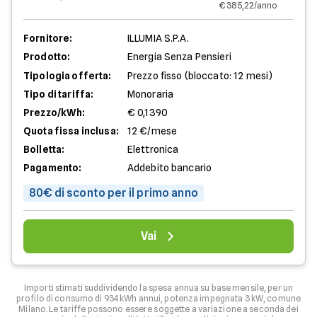
€ 385,22/anno
Fornitore:
ILLUMIA S.P.A.
Prodotto:
Energia Senza Pensieri
Tipologia offerta:
Prezzo fisso (bloccato: 12 mesi)
Tipo di tariffa:
Monoraria
Prezzo/kWh:
€ 0,1390
Quota fissa inclusa:
12 €/mese
Bolletta:
Elettronica
Pagamento:
Addebito bancario
80€ di sconto per il primo anno
Vai
Importi stimati suddividendo la spesa annua su base mensile, per un
profilo di consumo di 934 kWh annui, potenza impegnata 3 kW, comune
Milano. Le tariffe possono essere soggette a variazione a seconda dei