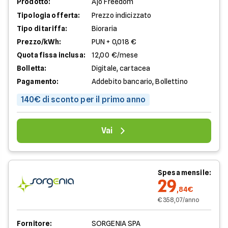
Prodotto:
Ajò Freedom
Tipologia offerta:
Prezzo indicizzato
Tipo di tariffa:
Bioraria
Prezzo/kWh:
PUN + 0,018 €
Quota fissa inclusa:
12,00 €/mese
Bolletta:
Digitale, cartacea
Pagamento:
Addebito bancario, Bollettino
140€ di sconto per il primo anno
Vai
Spesa mensile:
29
,84€
€ 358,07/anno
Fornitore:
SORGENIA SPA