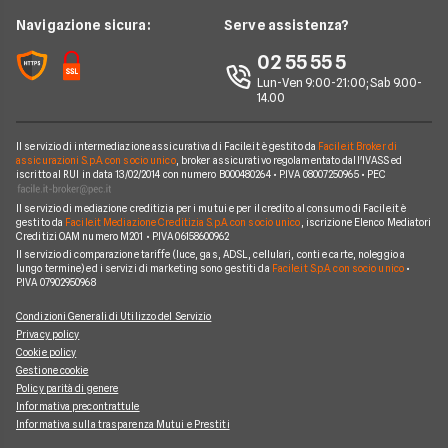
Chi siamo
Edison
Navigazione sicura:
Serve assistenza?
Notizie Luce e Gas
Perché scegliere Facile.it
Iren
02 55 55 5
Argomenti in evidenza Gas e Luce
Contatti
Optima
Lun-Ven 9:00-21:00; Sab 9.00-
14.00
Mappa del sito
Engie
Sorgenia
Il servizio di intermediazione assicurativa di Facile.it è gestito da
Facile.it Broker di
assicurazioni S.p.A. con socio unico
, broker assicurativo regolamentato dall'IVASS ed
iscritto al RUI in data 13/02/2014 con numero B000480264 • P.IVA 08007250965 • PEC
Fornitori Energetici
Il servizio di mediazione creditizia per i mutui e per il credito al consumo di Facile.it è
gestito da
Facile.it Mediazione Creditizia S.p.A. con socio unico
, iscrizione Elenco Mediatori
Creditizi OAM numero M201 • P.IVA 06158600962
Il servizio di comparazione tariffe (luce, gas, ADSL, cellulari, conti e carte, noleggio a
lungo termine) ed i servizi di marketing sono gestiti da
Facile.it S.p.A. con socio unico
•
P.IVA 07902950968
Condizioni Generali di Utilizzo del Servizio
Privacy policy
Cookie policy
Gestione cookie
Policy parità di genere
Informativa precontrattule
Informativa sulla trasparenza Mutui e Prestiti