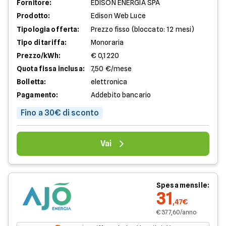
Fornitore:
EDISON ENERGIA SPA
Prodotto:
Edison Web Luce
Tipologia offerta:
Prezzo fisso (bloccato: 12 mesi)
Tipo di tariffa:
Monoraria
Prezzo/kWh:
€ 0,1220
Quota fissa inclusa:
7,50 €/mese
Bolletta:
elettronica
Pagamento:
Addebito bancario
Fino a 30€ di sconto
Vai
Spesa mensile:
31
,47€
€ 377,60/anno