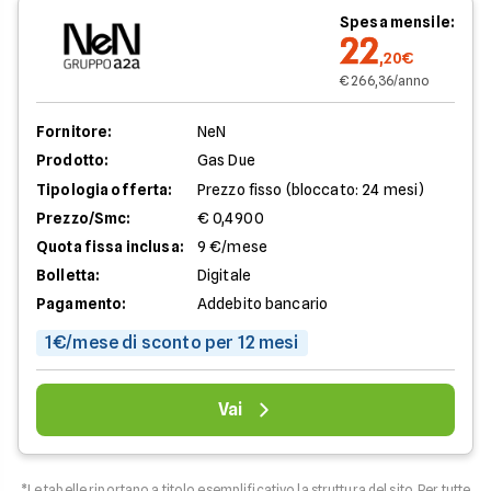
Spesa mensile:
22
,20€
€ 266,36/anno
Fornitore:
NeN
Prodotto:
Gas Due
Tipologia offerta:
Prezzo fisso (bloccato: 24 mesi)
Prezzo/Smc:
€ 0,4900
Quota fissa inclusa:
9 €/mese
Bolletta:
Digitale
Pagamento:
Addebito bancario
1€/mese di sconto per 12 mesi
Vai
*Le tabelle riportano a titolo esemplificativo la struttura del sito. Per tutte