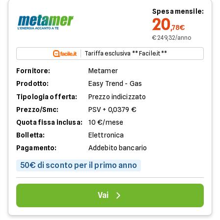
Spesa mensile:
20
,78€
€ 249,32/anno
Tariffa esclusiva ** Facile.it **
Fornitore:
Metamer
Prodotto:
Easy Trend - Gas
Tipologia offerta:
Prezzo indicizzato
Prezzo/Smc:
PSV + 0,0379 €
Quota fissa inclusa:
10 €/mese
Bolletta:
Elettronica
Pagamento:
Addebito bancario
50€ di sconto per il primo anno
Vai