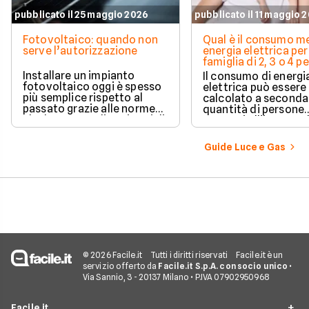
pubblicato il 25 maggio 2026
pubblicato il 11 maggio 
Fotovoltaico: quando non
Qual è il consumo me
serve l’autorizzazione
energia elettrica per
famiglia di 2, 3 o 4 
Installare un impianto
Il consumo di energi
fotovoltaico oggi è spesso
elettrica può essere
più semplice rispetto al
calcolato a seconda
passato grazie alle norme
quantità di persone
che hanno ampliato i casi di
presenti all'interno d
edilizia libera.
determinato edifici
numerosi i fattori c
Guide Luce e Gas
influenzano questo 
occorre tenerli in
considerazione per
effettuare una stim
coerente.
© 2026 Facile.it
Tutti i diritti riservati
Facile.it è un
servizio offerto da
Facile.it S.p.A. con socio unico
•
Via Sannio, 3 - 20137 Milano • P.IVA 07902950968
Facile.it