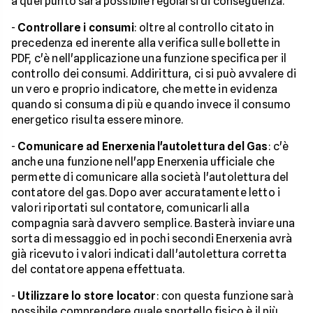
a quel punto sarà possibile regolarsi di conseguenza.
-
Controllare i consumi
: oltre al controllo citato in
precedenza ed inerente alla verifica sulle bollette in
PDF, c'è nell'applicazione una funzione specifica per il
controllo dei consumi. Addirittura, ci si può avvalere di
un vero e proprio indicatore, che mette in evidenza
quando si consuma di più e quando invece il consumo
energetico risulta essere minore.
-
Comunicare ad Enerxenia l'autolettura del Gas
: c'è
anche una funzione nell'app Enerxenia ufficiale che
permette di comunicare alla società l'autolettura del
contatore del gas. Dopo aver accuratamente letto i
valori riportati sul contatore, comunicarli alla
compagnia sarà davvero semplice. Basterà inviare una
sorta di messaggio ed in pochi secondi Enerxenia avrà
già ricevuto i valori indicati dall'autolettura corretta
del contatore appena effettuata.
-
Utilizzare lo store locator
: con questa funzione sarà
possibile comprendere quale sportello fisico è il più