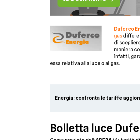
Duferco E
gas
differe
di sceglier
maniera cor
infatti, ga
essa relativa alla luce o al gas.
Energia: confronta le tariffe aggio
Bolletta luce Duf