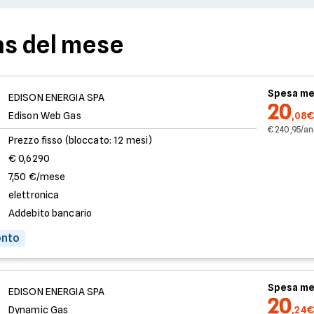
as del mese
Spesa me
EDISON ENERGIA SPA
20
Edison Web Gas
,08€
€ 240,95/a
Prezzo fisso (bloccato: 12 mesi)
€ 0,6290
7,50 €/mese
elettronica
Addebito bancario
onto
Spesa me
EDISON ENERGIA SPA
20
Dynamic Gas
,24€