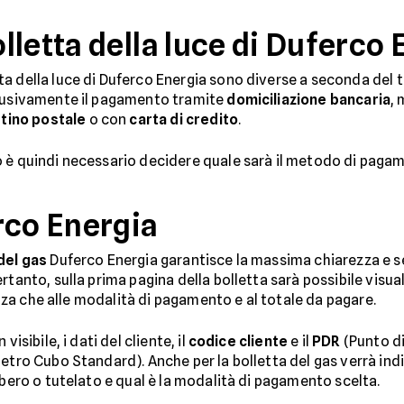
letta della luce di Duferco 
ta della luce di Duferco Energia sono diverse a seconda del ti
clusivamente il pagamento tramite
domiciliazione bancaria
,
ttino postale
o con
carta di credito
.
 è quindi necessario decidere quale sarà il metodo di pagam
rco Energia
del gas
Duferco Energia garantisce la massima chiarezza e s
rtanto, sulla prima pagina della bolletta sarà possibile vis
tenza che alle modalità di pagamento e al totale da pagare.
isibile, i dati del cliente, il
codice cliente
e il
PDR
(Punto di
etro Cubo Standard). Anche per la bolletta del gas verrà indica
ibero o tutelato e qual è la modalità di pagamento scelta.