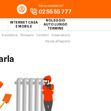
Serve assistenza?
02 55 55 777
NOLEGGIO
INTERNET CASA
AUTO LUNGO
E MOBILE
TERMINE
In evidenza
Glossario
Fornitori
Osservatorio
Parola all'esperto
arla