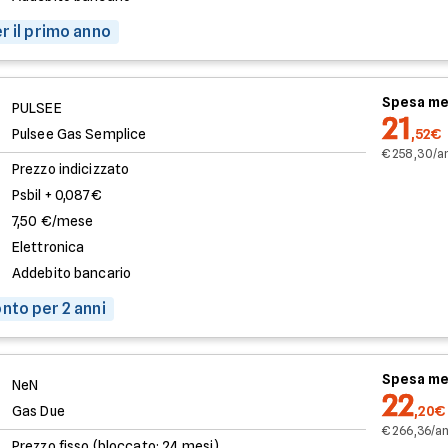
r il primo anno
Spesa me
PULSEE
21
Pulsee Gas Semplice
,52€
€ 258,30/a
Prezzo indicizzato
Psbil + 0,087€
7,50 €/mese
Elettronica
Addebito bancario
nto per 2 anni
Spesa me
NeN
22
Gas Due
,20€
€ 266,36/a
Prezzo fisso (bloccato: 24 mesi)