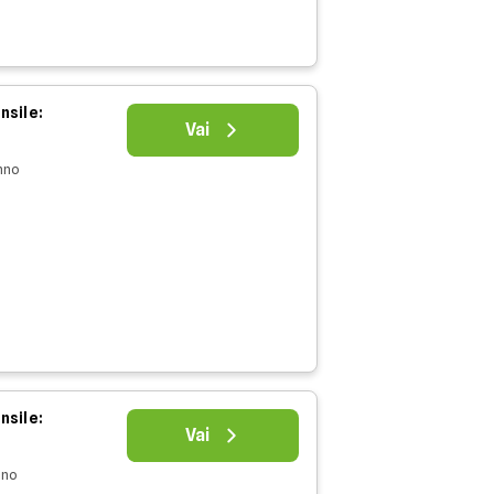
nsile:
Vai
nno
nsile:
Vai
nno