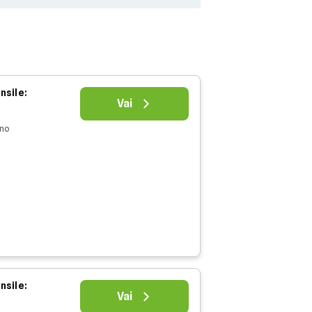
nsile:
Vai
nno
nsile:
Vai