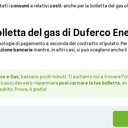
tati i
consumi
e relativi
costi
: anche per la bolletta del gas o
lletta del gas di Duferco En
logie di pagamento a seconda del contratto stipulato. Per alcu
azione bancaria
mentre, in altri casi, si può scegliere anche il
uce e Gas
, bastano pochi minuti. Ti aiutiamo noi a trovare l’of
to puoi davvero risparmiare
puoi caricare la tua bolletta
, un
subito. Prova, è gratis!