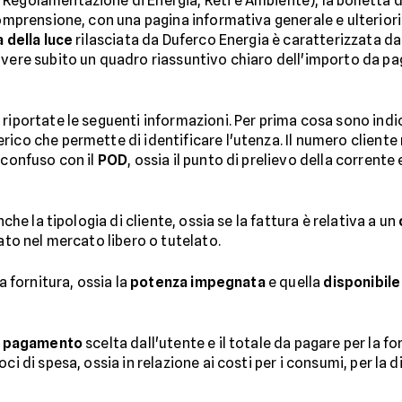
 Regolamentazione di Energia, Reti e Ambiente), la bolletta 
comprensione, con una pagina informativa generale e ulteriori
a della luce
rilasciata da Duferco Energia è caratterizzata da
avere subito un quadro riassuntivo chiaro dell'importo da pa
riportate le seguenti informazioni. Per prima cosa sono indica
rico che permette di identificare l'utenza. Il numero cliente
 confuso con il
POD
, ossia il punto di prelievo della corrent
nche la tipologia di cliente, ossia se la fattura è relativa a un
lato nel mercato libero o tutelato.
a fornitura, ossia la
potenza impegnata
e quella
disponibile
i pagamento
scelta dall'utente e il totale da pagare per la f
ci di spesa, ossia in relazione ai costi per i consumi, per la d