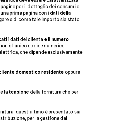
della luce deve essere caratterizzata
 pagine per il dettaglio dei consumi e
 una prima pagina con i
dati della
gare e di come tale importo sia stato
ti i dati del cliente
e il numero
 non è l'unico codice numerico
e elettrica, che dipende esclusivamente
cliente domestico residente
oppure
e la
tensione
della fornitura che per
ornitura: quest'ultimo è presentato sia
istribuzione, per la gestione del