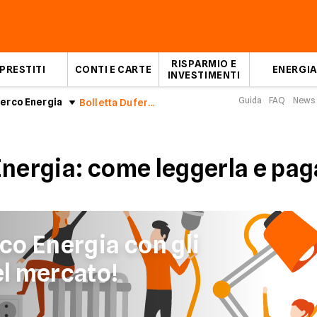
RISPARMIO E
PRESTITI
CONTI E CARTE
ENERGIA
INVESTIMENTI
Guida
FAQ
News
erco Energia
Bolletta Duferco Energia
Energia: come leggerla e pag
co Energia con gli
el mercato!