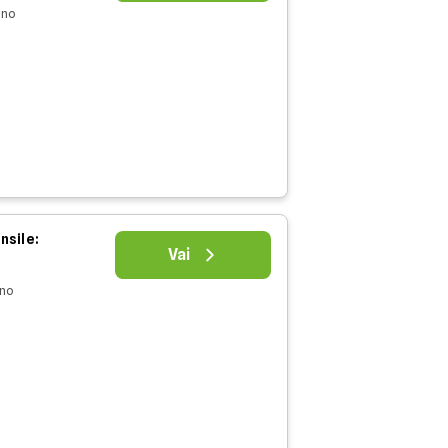
nno
nsile:
Vai
nno