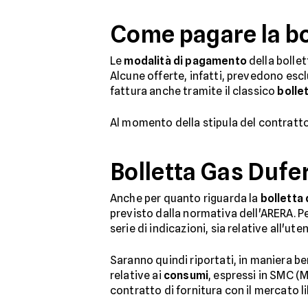
Come pagare la bol
Le
modalità di pagamento
della bollet
Alcune offerte, infatti, prevedono es
fattura anche tramite il classico
bolle
Al momento della stipula del contratto
Bolletta Gas Dufe
Anche per quanto riguarda la
bolletta 
previsto dalla normativa dell'ARERA. Pe
serie di indicazioni, sia relative all'u
Saranno quindi riportati, in maniera ben v
relative ai
consumi
, espressi in SMC (M
contratto di fornitura con il mercato l