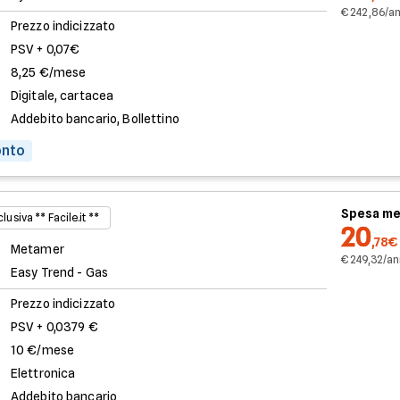
€ 242,86/a
Prezzo indicizzato
PSV + 0,07€
8,25 €/mese
Digitale, cartacea
Addebito bancario, Bollettino
onto
Spesa me
lusiva ** Facile.it **
20
,78€
Metamer
€ 249,32/a
Easy Trend - Gas
Prezzo indicizzato
PSV + 0,0379 €
10 €/mese
Elettronica
Addebito bancario