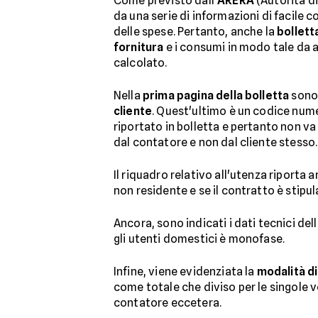
Come previsto dall'
ARERA
(Autorità di
da una serie di informazioni di facile 
delle spese. Pertanto, anche la
bollett
fornitura
e i consumi in modo tale da 
calcolato.
Nella
prima pagina della bolletta
sono 
cliente
. Quest'ultimo è un codice nume
riportato in bolletta e pertanto non va
dal contatore e non dal cliente stesso.
Il riquadro relativo all'utenza riporta a
non residente e se il contratto è stipu
Ancora, sono indicati i dati tecnici dell
gli utenti domestici è monofase.
Infine, viene evidenziata la
modalità d
come totale che diviso per le singole vo
contatore eccetera.