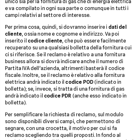
unico sia per la fornitura di gas che di energia elettrica
e va compilato in ogni sua parte o comunque in tutti i
campi relativi al settore di interesse.
Per prima cosa, quindi, si dovranno inserire i
dati del
cliente
, ossia nome e cognome e indirizzo. Va poi
inserito il
codice cliente
, che può essere facilmente
recuperato su una qualsiasi bolletta della fornitura cui
ci si riferisce. Se il reclamo è relativo a una fornitura
business allora si dovrà indicare anche il numero di
Partita IVA dell'azienda, altrimenti basterà il codice
fiscale. Inoltre, se il reclamo è relativo alla fornitura
elettrica andrà indicato il
codice POD
(indicato in
bolletta); se, invece, si tratta di una fornitura di gas
andrà indicato il
codice PDR
(anche esso indicato in
bolletta).
Per semplificare la richiesta di reclamo, sul modulo
sono disponibili diversi campi, che permettono di
segnare, con una crocetta, il motivo per cui si fa
reclamo scegliendo tra quelli proposti. In fondo al