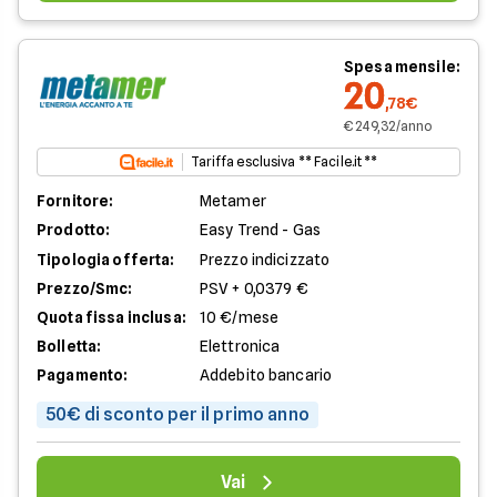
Spesa mensile:
20
,78€
€ 249,32/anno
Tariffa esclusiva ** Facile.it **
Fornitore:
Metamer
Prodotto:
Easy Trend - Gas
Tipologia offerta:
Prezzo indicizzato
Prezzo/Smc:
PSV + 0,0379 €
Quota fissa inclusa:
10 €/mese
Bolletta:
Elettronica
Pagamento:
Addebito bancario
50€ di sconto per il primo anno
Vai