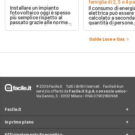
famiglia di 2, 3 o 4 
Installare un impianto
Il consumo di energi
fotovoltaico oggi è spesso
elettrica può essere
più semplice rispetto al
calcolato a seconda
passato grazie alle norme
quantità di persone
che hanno ampliato i casi di
presenti all'interno d
edilizia libera.
determinato edifici
numerosi i fattori c
Guide Luce e Gas
influenzano questo 
occorre tenerli in
considerazione per
effettuare una stim
coerente.
© 2026 Facile.it
Tutti i diritti riservati
Facile.it è un
servizio offerto da
Facile.it S.p.A. con socio unico
•
Via Sannio, 3 - 20137 Milano • P.IVA 07902950968
Facile.it
In primo piano
Assicurazioni
Efficientamento Energetico