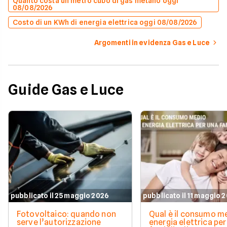
Quanto costa un metro cubo di gas metano oggi
08/08/2026
Costo di un KWh di energia elettrica oggi 08/08/2026
Argomenti in evidenza Gas e Luce
Guide Gas e Luce
pubblicato il 25 maggio 2026
pubblicato il 11 maggio 
Fotovoltaico: quando non
Qual è il consumo me
serve l’autorizzazione
energia elettrica per