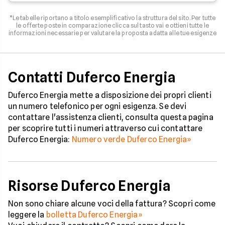
*Le tabelle riportano a titolo esemplificativo la struttura del sito. Per tutte
le offerte poste in comparazione clicca sul tasto vai e ottieni tutte le
informazioni necessarie per valutare la proposta adatta alle tue esigenze
Contatti Duferco Energia
Duferco Energia mette a disposizione dei propri clienti
un numero telefonico per ogni esigenza. Se devi
contattare l'assistenza clienti, consulta questa pagina
per scoprire tutti i numeri attraverso cui contattare
Duferco Energia:
Numero verde Duferco Energia»
Risorse Duferco Energia
Non sono chiare alcune voci della fattura? Scopri come
leggere la
bolletta Duferco Energia»