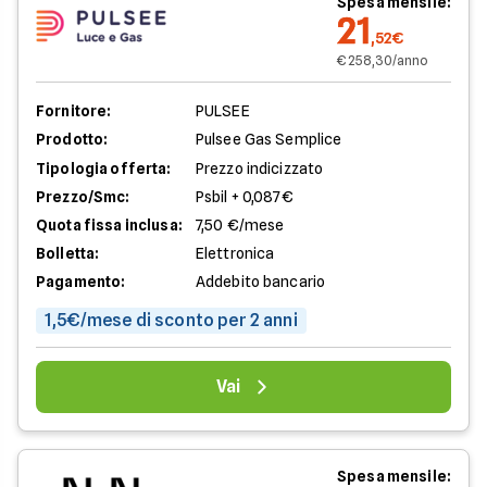
Spesa mensile:
21
,52€
€ 258,30/anno
Fornitore:
PULSEE
Prodotto:
Pulsee Gas Semplice
Tipologia offerta:
Prezzo indicizzato
Prezzo/Smc:
Psbil + 0,087€
Quota fissa inclusa:
7,50 €/mese
Bolletta:
Elettronica
Pagamento:
Addebito bancario
1,5€/mese di sconto per 2 anni
Vai
Spesa mensile: