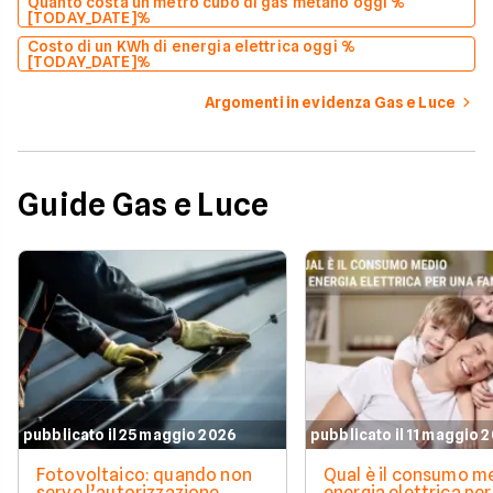
Quanto costa un metro cubo di gas metano oggi %
[TODAY_DATE]%
Costo di un KWh di energia elettrica oggi %
[TODAY_DATE]%
Argomenti in evidenza Gas e Luce
Guide Gas e Luce
pubblicato il 25 maggio 2026
pubblicato il 11 maggio 
Fotovoltaico: quando non
Qual è il consumo me
serve l’autorizzazione
energia elettrica per