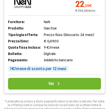
22
,20€
€ 266,36/anno
Fornitore:
NeN
Prodotto:
Gas Due
Tipologia offerta:
Prezzo fisso (bloccato: 24 mesi)
Prezzo/Smc:
€ 0,4900
Quota fissa inclusa:
9 €/mese
Bolletta:
Digitale
Pagamento:
Addebito bancario
1€/mese di sconto per 12 mesi
Vai
*Le tabelle riportano a titolo esemplificativo la struttura del sito. Per tutte
le offerte poste in comparazione clicca sul tasto vai e ottieni tutte le
informazioni necessarie per valutare la proposta adatta alle tue esigenze