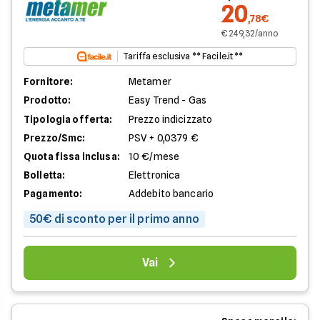
20
,78€
€ 249,32/anno
Tariffa esclusiva ** Facile.it **
Fornitore:
Metamer
Prodotto:
Easy Trend - Gas
Tipologia offerta:
Prezzo indicizzato
Prezzo/Smc:
PSV + 0,0379 €
Quota fissa inclusa:
10 €/mese
Bolletta:
Elettronica
Pagamento:
Addebito bancario
50€ di sconto per il primo anno
Vai