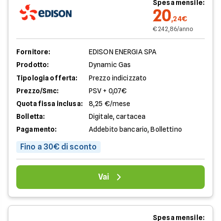
Spesa mensile:
20
,24€
€ 242,86/anno
Fornitore:
EDISON ENERGIA SPA
Prodotto:
Dynamic Gas
Tipologia offerta:
Prezzo indicizzato
Prezzo/Smc:
PSV + 0,07€
Quota fissa inclusa:
8,25 €/mese
Bolletta:
Digitale, cartacea
Pagamento:
Addebito bancario, Bollettino
Fino a 30€ di sconto
Vai
Spesa mensile: