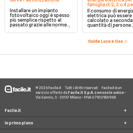
famiglia di 2, 3 o 4 
Installare un impianto
Il consumo di energi
fotovoltaico oggi è spesso
elettrica può essere
più semplice rispetto al
calcolato a seconda
passato grazie alle norme
quantità di persone
che hanno ampliato i casi di
presenti all'interno d
edilizia libera.
determinato edifici
numerosi i fattori c
Guide Luce e Gas
influenzano questo 
occorre tenerli in
considerazione per
effettuare una stim
coerente.
© 2026 Facile.it
Tutti i diritti riservati
Facile.it è un
servizio offerto da
Facile.it S.p.A. con socio unico
•
Via Sannio, 3 - 20137 Milano • P.IVA 07902950968
Facile.it
In primo piano
Assicurazioni