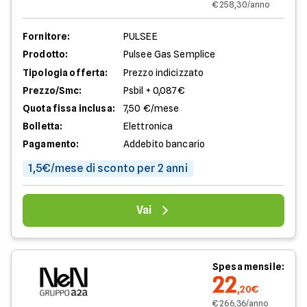
€ 258,30/anno
Fornitore:
PULSEE
Prodotto:
Pulsee Gas Semplice
Tipologia offerta:
Prezzo indicizzato
Prezzo/Smc:
Psbil + 0,087€
Quota fissa inclusa:
7,50 €/mese
Bolletta:
Elettronica
Pagamento:
Addebito bancario
1,5€/mese di sconto per 2 anni
Vai
Spesa mensile:
22
,20€
€ 266,36/anno