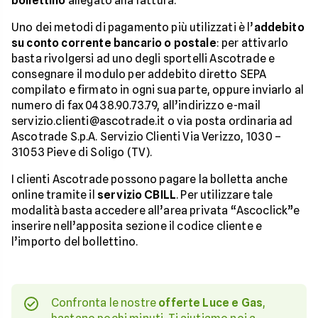
bollettino
allegato alla fattura.
Uno dei metodi di pagamento più utilizzati è l’
addebito
su conto corrente bancario o postale
: per attivarlo
basta rivolgersi ad uno degli sportelli Ascotrade e
consegnare il modulo per addebito diretto SEPA
compilato e firmato in ogni sua parte, oppure inviarlo al
numero di fax 0438.90.73.79, all’indirizzo e-mail
servizio.clienti@ascotrade.it o via posta ordinaria ad
Ascotrade S.p.A. Servizio Clienti Via Verizzo, 1030 –
31053 Pieve di Soligo (TV).
I clienti Ascotrade possono pagare la bolletta anche
online tramite il
servizio CBILL
. Per utilizzare tale
modalità basta accedere all’area privata “Ascoclick”e
inserire nell’apposita sezione il codice cliente e
l’importo del bollettino.
Confronta le nostre
offerte Luce e Gas
,