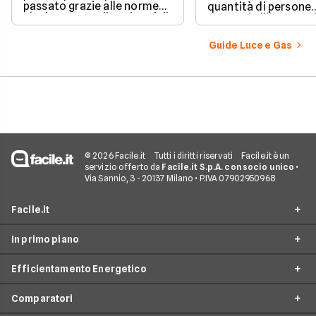
passato grazie alle norme
quantità di persone
che hanno ampliato i casi di
presenti all'interno d
edilizia libera.
determinato edifici
numerosi i fattori c
Guide Luce e Gas
influenzano questo 
occorre tenerli in
considerazione per
effettuare una stim
coerente.
© 2026 Facile.it
Tutti i diritti riservati
Facile.it è un
servizio offerto da
Facile.it S.p.A. con socio unico
•
Via Sannio, 3 - 20137 Milano • P.IVA 07902950968
Facile.it
In primo piano
Assicurazioni
Efficientamento Energetico
Prestiti
Facile Energia
Mutui
Comparatori
Offerte Luce e Gas
Impianto fotovoltaico
Internet Casa