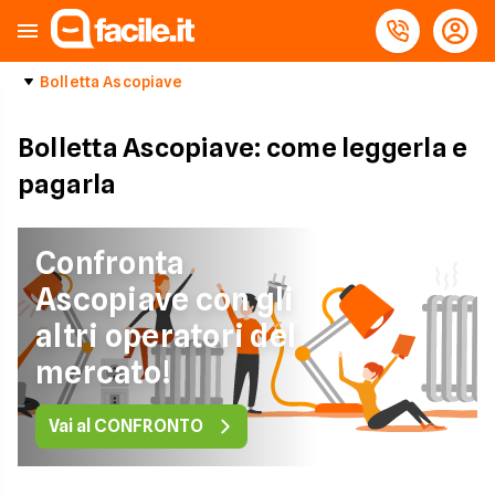
Bolletta Ascopiave
Bolletta Ascopiave: come leggerla e
pagarla
Confronta
Ascopiave con gli
altri operatori del
mercato!
Vai al CONFRONTO