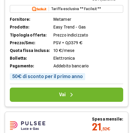
Tariffa esclusiva ** Facile.it **
Fornitore:
Metamer
Prodotto:
Easy Trend - Gas
Tipologia offerta:
Prezzo indicizzato
Prezzo/Smc:
PSV + 0,0379 €
Quota fissa inclusa:
10 €/mese
Bolletta:
Elettronica
Pagamento:
Addebito bancario
50€ di sconto per il primo anno
Vai
Spesa mensile:
21
,52€