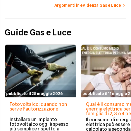
Argomenti in evidenza Gas e Luce
Guide Gas e Luce
pubblicato il 25 maggio 2026
pubblicato il 11 maggio 
Fotovoltaico: quando non
Qual è il consumo me
serve l’autorizzazione
energia elettrica per
famiglia di 2, 3 o 4 
Installare un impianto
Il consumo di energi
fotovoltaico oggi è spesso
elettrica può essere
più semplice rispetto al
calcolato a seconda