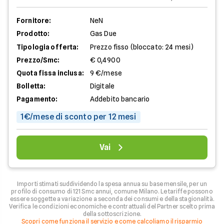
Fornitore:
NeN
Prodotto:
Gas Due
Tipologia offerta:
Prezzo fisso (bloccato: 24 mesi)
Prezzo/Smc:
€ 0,4900
Quota fissa inclusa:
9 €/mese
Bolletta:
Digitale
Pagamento:
Addebito bancario
1€/mese di sconto per 12 mesi
Vai
Importi stimati suddividendo la spesa annua su base mensile, per un
profilo di consumo di 121 Smc annui, comune Milano. Le tariffe possono
essere soggette a variazione a seconda dei consumi e della stagionalità.
Verifica le condizioni economiche e contrattuali del Partner scelto prima
della sottoscrizione.
Scopri come funziona il servizio e come calcoliamo il risparmio