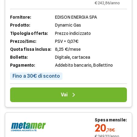
€ 242,86/anno
Fornitore:
EDISON ENERGIA SPA
Prodotto:
Dynamic Gas
Tipologia offerta:
Prezzo indicizzato
Prezzo/Smc:
PSV + 0,07€
Quota fissa inclusa:
8,25 €/mese
Bolletta:
Digitale, cartacea
Pagamento:
Addebito bancario, Bollettino
Fino a 30€ di sconto
Vai
Spesa mensile:
20
,78€
€ 249,32/anno