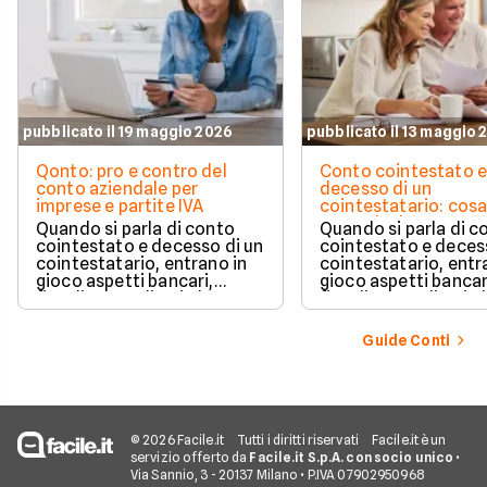
pubblicato il 19 maggio 2026
pubblicato il 13 maggio 
Qonto: pro e contro del
Conto cointestato 
conto aziendale per
decesso di un
imprese e partite IVA
cointestatario: cos
succede davvero tr
Quando si parla di conto
Quando si parla di c
blocchi, quote e
cointestato e decesso di un
cointestato e deces
successione
cointestatario, entrano in
cointestatario, entr
gioco aspetti bancari,
gioco aspetti bancar
fiscali ed ereditari che
fiscali ed ereditari c
spesso generano
spesso generano
confusione.
confusione.
Guide Conti
© 2026 Facile.it
Tutti i diritti riservati
Facile.it è un
servizio offerto da
Facile.it S.p.A. con socio unico
•
Via Sannio, 3 - 20137 Milano • P.IVA 07902950968