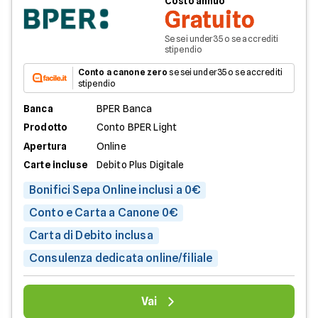
Costo annuo
Gratuito
Se sei under35 o se accrediti
stipendio
Conto a canone zero
se sei under35 o se accrediti
stipendio
Banca
BPER Banca
Prodotto
Conto BPER Light
Apertura
Online
Carte incluse
Debito Plus Digitale
Bonifici Sepa Online inclusi a 0€
Conto e Carta a Canone 0€
Carta di Debito inclusa
Consulenza dedicata online/filiale
Vai