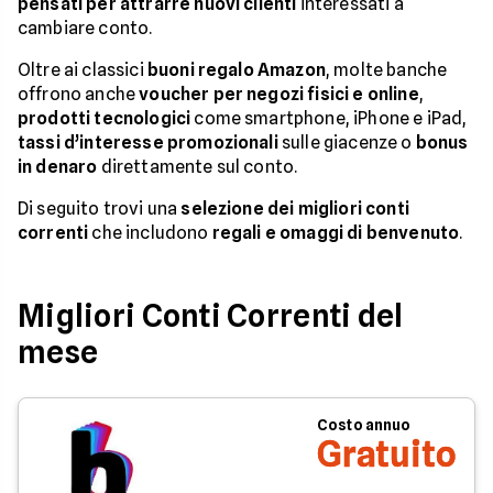
pensati per attrarre nuovi clienti
interessati a
cambiare conto.
Oltre ai classici
buoni regalo Amazon
, molte banche
offrono anche
voucher per negozi fisici e online
,
prodotti tecnologici
come smartphone, iPhone e iPad,
tassi d’interesse promozionali
sulle giacenze o
bonus
in denaro
direttamente sul conto.
Di seguito trovi una
selezione dei migliori conti
correnti
che includono
regali e omaggi di benvenuto
.
Migliori Conti Correnti del
mese
Costo annuo
Gratuito