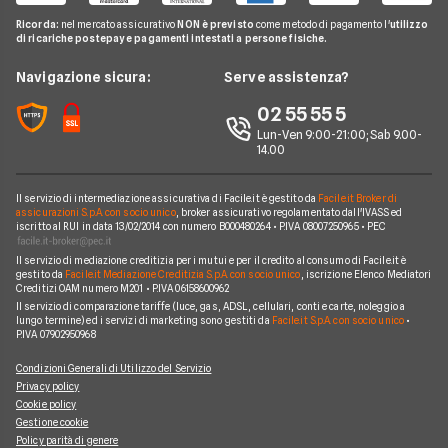
N26
Glossario Conti
Carta conto
Ricorda:
nel mercato assicurativo
NON è previsto
come metodo di pagamento l'
utilizzo
Hello Bank!
News
Revolut
di ricariche postepay e pagamenti intestati a persone fisiche.
Notizie Conti
Piattaforme di Trading
Webank
Chi siamo
Navigazione sicura:
Serve assistenza?
Argomenti in evidenza Conti
YouBanking
Perché scegliere Facile.it
02 55 55 5
Prodotti Conti
Fineco
Contatti
Lun-Ven 9:00-21:00; Sab 9.00-
14.00
Banche e finanziarie
Mappa del sito
Il servizio di intermediazione assicurativa di Facile.it è gestito da
Facile.it Broker di
assicurazioni S.p.A. con socio unico
, broker assicurativo regolamentato dall'IVASS ed
iscritto al RUI in data 13/02/2014 con numero B000480264 • P.IVA 08007250965 • PEC
Il servizio di mediazione creditizia per i mutui e per il credito al consumo di Facile.it è
gestito da
Facile.it Mediazione Creditizia S.p.A. con socio unico
, iscrizione Elenco Mediatori
Creditizi OAM numero M201 • P.IVA 06158600962
Il servizio di comparazione tariffe (luce, gas, ADSL, cellulari, conti e carte, noleggio a
lungo termine) ed i servizi di marketing sono gestiti da
Facile.it S.p.A. con socio unico
•
P.IVA 07902950968
Condizioni Generali di Utilizzo del Servizio
Privacy policy
Cookie policy
Gestione cookie
Policy parità di genere