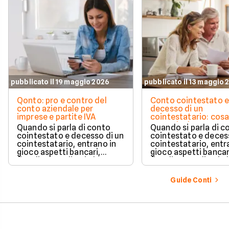
pubblicato il 19 maggio 2026
pubblicato il 13 maggio 
Qonto: pro e contro del
Conto cointestato 
conto aziendale per
decesso di un
imprese e partite IVA
cointestatario: cos
succede davvero tr
Quando si parla di conto
Quando si parla di c
blocchi, quote e
cointestato e decesso di un
cointestato e deces
successione
cointestatario, entrano in
cointestatario, entr
gioco aspetti bancari,
gioco aspetti bancar
fiscali ed ereditari che
fiscali ed ereditari c
spesso generano
spesso generano
confusione.
confusione.
Guide Conti