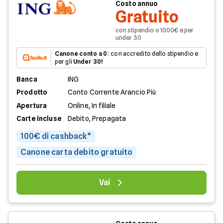
Costo annuo
Gratuito
con stipendio o 1000€ e per
under 30
Canone conto a 0
: con accredito dello stipendio e
per gli
Under 30!
Banca
ING
Prodotto
Conto Corrente Arancio Più
Apertura
Online, In filiale
Carte incluse
Debito, Prepagata
100€ di cashback*
Canone carta debito gratuito
Vai