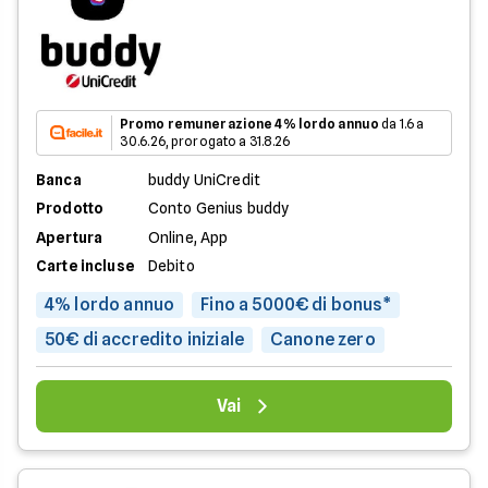
Promo remunerazione 4% lordo annuo
da 1.6 a
30.6.26, prorogato a 31.8.26
Banca
buddy UniCredit
Prodotto
Conto Genius buddy
Apertura
Online, App
Carte incluse
Debito
4% lordo annuo
Fino a 5000€ di bonus*
50€ di accredito iniziale
Canone zero
Vai