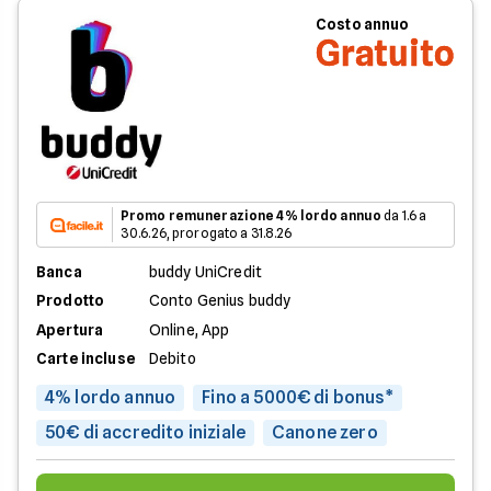
Costo annuo
Gratuito
Promo remunerazione 4% lordo annuo
da 1.6 a
30.6.26, prorogato a 31.8.26
Banca
buddy UniCredit
Prodotto
Conto Genius buddy
Apertura
Online, App
Carte incluse
Debito
4% lordo annuo
Fino a 5000€ di bonus*
50€ di accredito iniziale
Canone zero