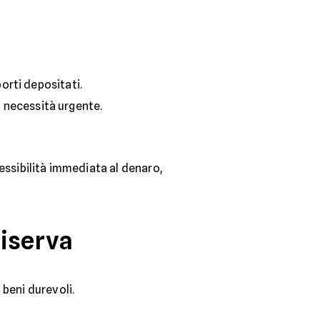
orti depositati.
i necessità urgente.
ssibilità immediata al denaro,
riserva
.
 beni durevoli.