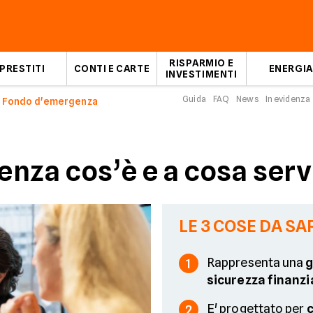
RISPARMIO E
PRESTITI
CONTI E CARTE
ENERGIA
INVESTIMENTI
Guida
FAQ
News
In evidenza
Fondo d'emergenza
nza cos’è e a cosa ser
LE 3 COSE DA SA
Rappresenta una
g
1
sicurezza finanzi
E' progettato per
c
2