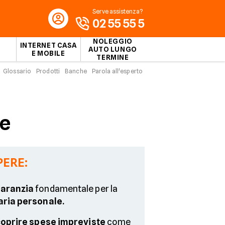
Serve assistenza?
02 55 55 5
NOLEGGIO
INTERNET CASA
AUTO LUNGO
E MOBILE
TERMINE
Glossario
Prodotti
Banche
Parola all'esperto
ve
PERE:
aranzia
fondamentale per la
aria personale.
oprire spese impreviste
come