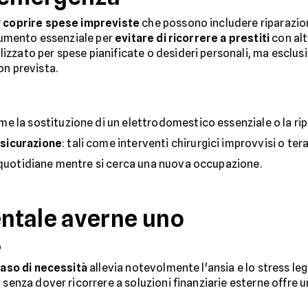
r
coprire spese impreviste
che possono includere riparazion
trumento essenziale per
evitare di ricorrere a prestiti
con alt
zzato per spese pianificate o desideri personali, ma esclus
on prevista.
ome la sostituzione di un elettrodomestico essenziale o la rip
sicurazione
: tali come interventi chirurgici improvvisi o ter
e quotidiane mentre si cerca una nuova occupazione.
ntale averne uno
o
 caso di necessità
allevia notevolmente l'ansia e lo stress lega
 senza dover ricorrere a soluzioni finanziarie esterne offre u