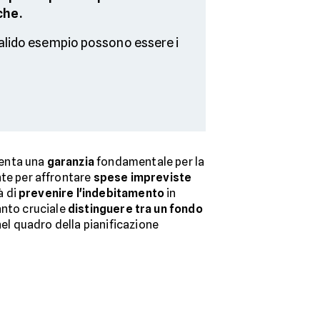
che.
valido esempio possono essere i
enta una
garanzia
fondamentale per la
te per affrontare
spese impreviste
à di
prevenire l'indebitamento
in
anto cruciale
distinguere tra un fondo
l quadro della pianificazione