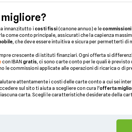
 migliore?
ta innanzitutto i
costi fissi
(canone annuo) e le
commissioni
arla come conto principale, assicurati che la capienza massima
mobile
, che deve essere intuitiva e sicura per permetterti di
pre crescente di istituti finanziari. Ogni offerta si differen
e
con IBAN
gratis
, ci sono carte conto per le quali è previst
o le commissioni applicate alle operazioni di ricarica o di pr
 valutare attentamente i costi delle carte conto a cui sei inter
cedere sul sito ti aiuta a scegliere con cura l'
offerta miglio
 ciascuna carta. Scegli le caratteristiche desiderate della cart