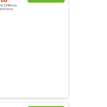
ale. 7,99€/una
arta fisica