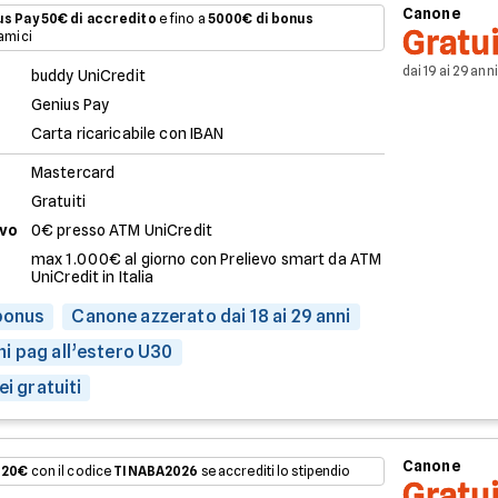
Canone
us Pay
50€ di accredito
e fino a
5000€ di bonus
Gratu
amici
dai 19 ai 29 anni
buddy UniCredit
Genius Pay
Carta ricaricabile con IBAN
Mastercard
Gratuiti
evo
0€ presso ATM UniCredit
max 1.000€ al giorno con Prelievo smart da ATM
UniCredit in Italia
 bonus
Canone azzerato dai 18 ai 29 anni
i pag all’estero U30
ei gratuiti
Canone
120€
con il codice
TINABA2026
se accrediti lo stipendio
Gratu