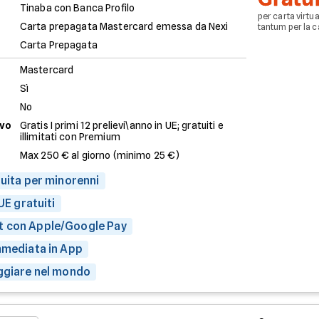
Tinaba con Banca Profilo
per carta virtu
Carta prepagata Mastercard emessa da Nexi
tantum per la c
Carta Prepagata
Mastercard
Sì
No
evo
Gratis I primi 12 prelievi\anno in UE; gratuiti e
illimitati con Premium
Max 250 € al giorno (minimo 25 €)
tuita per minorenni
 UE gratuiti
 con Apple/Google Pay
mmediata in App
aggiare nel mondo