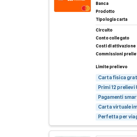
Banca
Prodotto
Tipologia carta
Circuito
Conto collegato
Costi di attivazione
Commissioni preli
Limite prelievo
Carta fisica gra
Primi 12 prelievi
Pagamenti smart
Carta virtuale i
Perfetta per vi