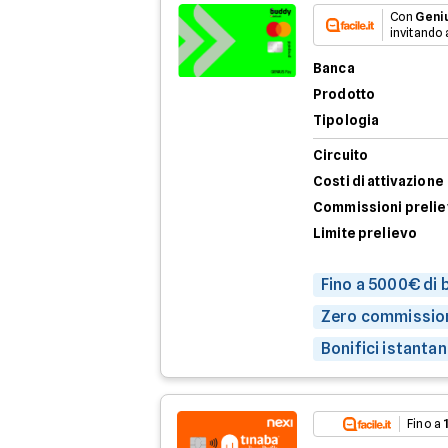
Con
Geni
invitando 
Banca
Prodotto
Tipologia
Circuito
Costi di attivazione
Commissioni preli
Limite prelievo
Fino a 5000€ di
Zero commission
Bonifici istantan
Fino a