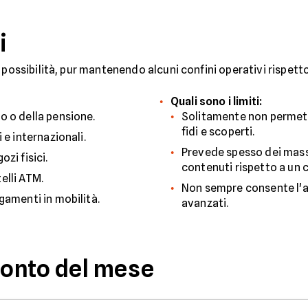
i
 possibilità, pur mantenendo alcuni confini operativi rispet
Quali sono i limiti:
o o della pensione.
Solitamente non permette
fidi e scoperti.
i e internazionali.
Prevede spesso dei massi
ozi fisici.
contenuti rispetto a un 
elli ATM.
Non sempre consente l'a
agamenti in mobilità.
avanzati.
conto del mese