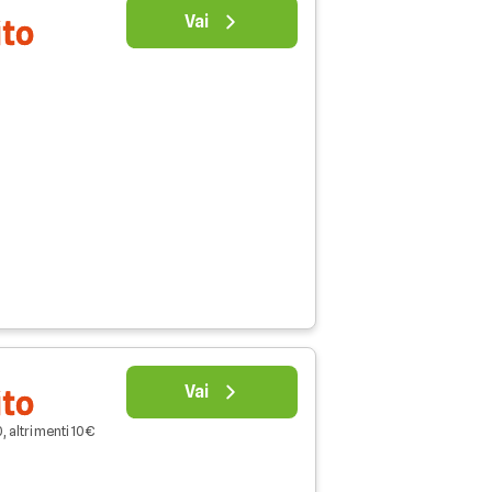
Vai
ito
Vai
ito
, altrimenti 10€