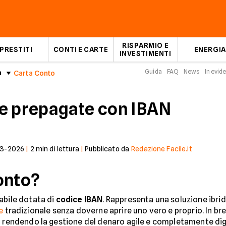
RISPARMIO E
PRESTITI
CONTI E CARTE
ENERGIA
INVESTIMENTI
Guida
FAQ
News
In evid
a
Carta Conto
te prepagate con IBAN
3-2026
|
2
min di lettura
|
Pubblicato da
Redazione Facile.it
onto?
abile dotata di
codice IBAN
. Rappresenta una soluzione ibri
e
tradizionale senza doverne aprire uno vero e proprio. In bre
, rendendo la gestione del denaro agile e completamente dig