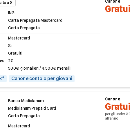
Canone
arta
a 0
Gratu
ING
Carta Prepagata Mastercard
Carta Prepagata
Mastercard
o
Sì
Gratuiti
evo
2€
500€ giornalieri / 4.500€ mensili
k*
Canone conto o per giovani
Canone
Banca Mediolanum
Gratu
Mediolanum Prepaid Card
per gli under 30
Carta Prepagata
all'anno
Mastercard