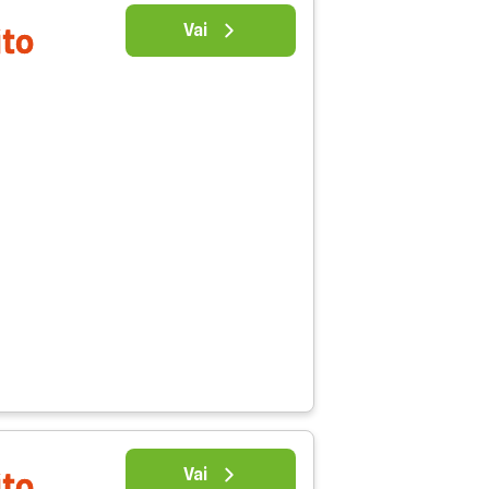
Vai
ito
Vai
ito