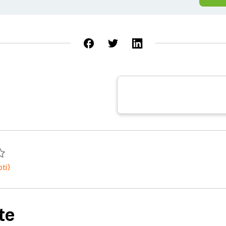
oti)
te