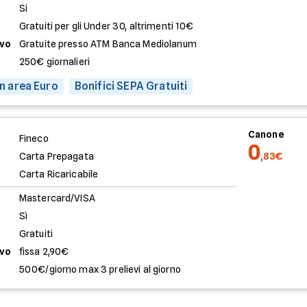
Si
Gratuiti per gli Under 30, altrimenti 10€
evo
Gratuite presso ATM Banca Mediolanum
250€ giornalieri
 in area Euro
Bonifici SEPA Gratuiti
Canone
Fineco
0
Carta Prepagata
,83€
Carta Ricaricabile
Mastercard/VISA
Sì
Gratuiti
evo
fissa 2,90€
500€/giorno max 3 prelievi al giorno