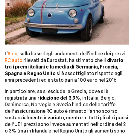
L'
Ania
, sulla base degli andamenti dell'indice dei prezzi
RC auto
rilevati da Eurostat, ha stimato che il
divario
tra i premi italiani e la media di Germania, Francia,
Spagna e Regno Unito
si è assottigliato rispetto agli
anni precedenti ed è stato pari a 100 euro nel 2016.
In particolare, se si esclude la Grecia, dove si è
registrata una
riduzione del 3,9%
, in Italia, Belgio,
Danimarca, Norvegia e Svezia l'indice delle tariffe
dell'assicurazione RC auto è rimasto l'anno scorso
sostanzialmente invariato, mentre in tutti gli altri paesi
dell'UE i prezzi sono invece aumentati nell'ordine del 2
o 3% (ma in Irlanda e nel Regno Unito gli aumenti sono