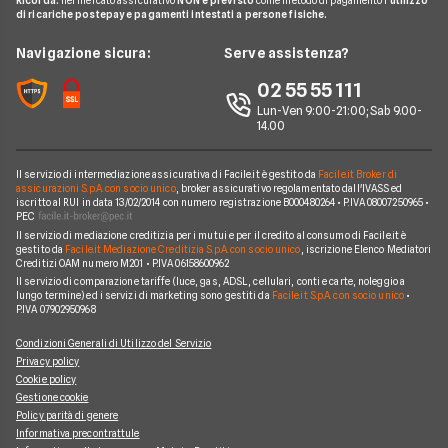
Preventivo Assicurazione Viaggio
Allianz Direct
di ricariche postepay e pagamenti intestati a persone fisiche.
Noleggio Lungo Termine
Domande Assicurazioni
Assicurazione Professionale
RC Familiare
Linear
News
Navigazione sicura:
Serve assistenza?
Glossario Assicurativo
Assicurazione Avvocati
Assicurazione Auto Mensile
Prima.it
Chi siamo
02 55 55 111
Notizie Assicurazioni
Assicurazione Infortuni
Quixa
Lun-Ven 9:00-21:00; Sab 9.00-
Perché scegliere Facile.it
Argomenti in evidenza Assicurazioni
Assicurazione Cane
14.00
Verti
Contatti
Assicurazione Smartphone
UnipolSai
Il servizio di intermediazione assicurativa di Facile.it è gestito da
Facile.it Broker di
Mappa del sito
Assicurazione Autocarro
assicurazioni S.p.A. con socio unico
, broker assicurativo regolamentato dall'IVASS ed
iscritto al RUI in data 13/02/2014 con numero registrazione B000480264 • P.IVA 08007250965 •
Allianz
PEC
Il servizio di mediazione creditizia per i mutui e per il credito al consumo di Facile.it è
Compagnie e intermediari
gestito da
Facile.it Mediazione Creditizia S.p.A. con socio unico
, iscrizione Elenco Mediatori
Creditizi OAM numero M201 • P.IVA 06158600962
Il servizio di comparazione tariffe (luce, gas, ADSL, cellulari, conti e carte, noleggio a
lungo termine) ed i servizi di marketing sono gestiti da
Facile.it S.p.A. con socio unico
•
P.IVA 07902950968
Condizioni Generali di Utilizzo del Servizio
Privacy policy
Cookie policy
Gestione cookie
Policy parità di genere
Informativa precontrattule