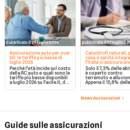
pubblicato il 29 luglio 2026
pubblicato il 27 luglio 2
Assicurazione auto per over
Catastrofi naturali, 
60: le tariffe più basse di
casa e sanità integra
luglio 2026
l'Italia si assicura a
troppo poco. I dati 
Perché l'età incide sul costo
Solo il 7,3% delle abi
della RC auto e quali sono le
è coperto contro
tariffe più basse disponibili
terremoto e alluvion
a luglio 2026 su Facile.it, da
Appena il 15,8% dell
106,32€ annui.
imprese ha la polizz
catastrofale obbligat
dati ANIA 2025 sul g
News Assicurazioni
assicurativo italiano
Guide sulle assicurazioni