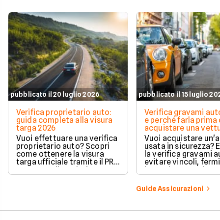
pubblicato il 20 luglio 2026
pubblicato il 15 luglio 2
Verifica proprietario auto:
Verifica gravami au
guida completa alla visura
e perché farla prima 
targa 2026
acquistare una vett
Vuoi effettuare una verifica
Vuoi acquistare un'
proprietario auto? Scopri
usata in sicurezza? 
come ottenere la visura
la verifica gravami a
targa ufficiale tramite il PRA
evitare vincoli, fermi
per controllare dati e
ipoteche. Scopri co
vincoli in totale sicurezza.
tutelare il tuo acqui
Guide Assicurazioni