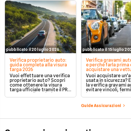
pubblicato il 20 luglio 2026
pubblicato il 15 luglio 2
Verifica proprietario auto:
Verifica gravami au
guida completa alla visura
e perché farla prima 
targa 2026
acquistare una vett
Vuoi effettuare una verifica
Vuoi acquistare un'
proprietario auto? Scopri
usata in sicurezza? 
come ottenere la visura
la verifica gravami a
targa ufficiale tramite il PRA
evitare vincoli, fermi
per controllare dati e
ipoteche. Scopri co
vincoli in totale sicurezza.
tutelare il tuo acqui
Guide Assicurazioni