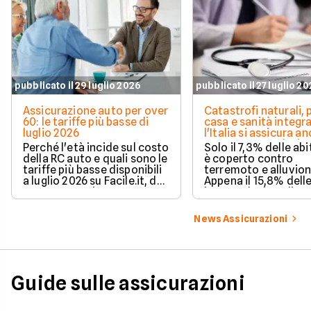
pubblicato il 29 luglio 2026
pubblicato il 27 luglio 2
Assicurazione auto per over
Catastrofi naturali, 
60: le tariffe più basse di
casa e sanità integra
luglio 2026
l'Italia si assicura a
troppo poco. I dati 
Perché l'età incide sul costo
Solo il 7,3% delle abi
della RC auto e quali sono le
è coperto contro
tariffe più basse disponibili
terremoto e alluvion
a luglio 2026 su Facile.it, da
Appena il 15,8% dell
106,32€ annui.
imprese ha la polizz
catastrofale obbligat
dati ANIA 2025 sul g
News Assicurazioni
assicurativo italiano
Guide sulle assicurazioni