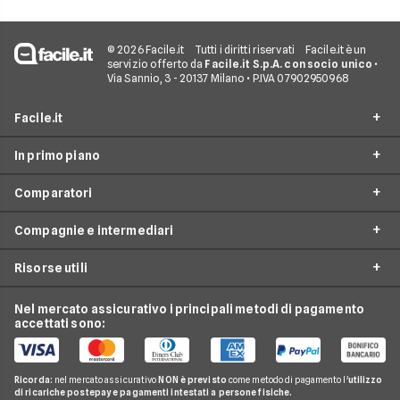
© 2026 Facile.it
Tutti i diritti riservati
Facile.it è un
servizio offerto da
Facile.it S.p.A. con socio unico
•
Via Sannio, 3 - 20137 Milano • P.IVA 07902950968
Facile.it
In primo piano
Assicurazioni
Comparatori
Prestiti
Assicurazioni online
Mutui
Compagnie e intermediari
Assicurazione Auto
Preventivo assicurazione auto
Internet Casa
Assicurazione Moto
Risorse utili
Preventivo Assicurazione Moto
24hassistance
Luce e Gas
Assicurazione Viaggio
Preventivo Assicurazione Autocarro
Bene Assicurazioni
Nel mercato assicurativo i principali metodi di pagamento
Conti e Carte
Osservatorio Assicurazioni
Assicurazione Casa
accettati sono:
Preventivo Assicurazione Casa
ConTe
Telefonia Mobile
Guida Assicurazioni
Assicurazione Vita
Preventivo Assicurazione Vita
Genertel
Pay TV
Agenzie Assicurative
Assicurazione Mutuo
Ricorda:
nel mercato assicurativo
NON è previsto
come metodo di pagamento l'
utilizzo
Preventivo Assicurazione Viaggio
Allianz Direct
di ricariche postepay e pagamenti intestati a persone fisiche.
Noleggio Lungo Termine