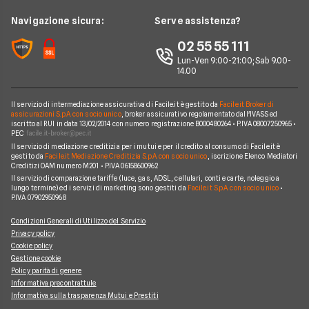
Domande Assicurazioni
Assicurazione Professionale
RC Familiare
Linear
News
Navigazione sicura:
Serve assistenza?
Glossario Assicurativo
Assicurazione Avvocati
Assicurazione Auto Mensile
Prima.it
Chi siamo
02 55 55 111
Notizie Assicurazioni
Assicurazione Infortuni
Quixa
Lun-Ven 9:00-21:00; Sab 9.00-
Perché scegliere Facile.it
Argomenti in evidenza Assicurazioni
Assicurazione Cane
14.00
Verti
Contatti
Assicurazione Smartphone
UnipolSai
Il servizio di intermediazione assicurativa di Facile.it è gestito da
Facile.it Broker di
Mappa del sito
Assicurazione Autocarro
assicurazioni S.p.A. con socio unico
, broker assicurativo regolamentato dall'IVASS ed
iscritto al RUI in data 13/02/2014 con numero registrazione B000480264 • P.IVA 08007250965 •
Allianz
PEC
Il servizio di mediazione creditizia per i mutui e per il credito al consumo di Facile.it è
Compagnie e intermediari
gestito da
Facile.it Mediazione Creditizia S.p.A. con socio unico
, iscrizione Elenco Mediatori
Creditizi OAM numero M201 • P.IVA 06158600962
Il servizio di comparazione tariffe (luce, gas, ADSL, cellulari, conti e carte, noleggio a
lungo termine) ed i servizi di marketing sono gestiti da
Facile.it S.p.A. con socio unico
•
P.IVA 07902950968
Condizioni Generali di Utilizzo del Servizio
Privacy policy
Cookie policy
Gestione cookie
Policy parità di genere
Informativa precontrattule
Informativa sulla trasparenza Mutui e Prestiti