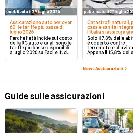
pubblicato il 29 luglio 2026
pubblicato il 27 luglio 2
Assicurazione auto per over
Catastrofi naturali, 
60: le tariffe più basse di
casa e sanità integra
luglio 2026
l'Italia si assicura a
troppo poco. I dati 
Perché l'età incide sul costo
Solo il 7,3% delle abi
della RC auto e quali sono le
è coperto contro
tariffe più basse disponibili
terremoto e alluvion
a luglio 2026 su Facile.it, da
Appena il 15,8% dell
106,32€ annui.
imprese ha la polizz
catastrofale obbligat
dati ANIA 2025 sul g
News Assicurazioni
assicurativo italiano
Guide sulle assicurazioni