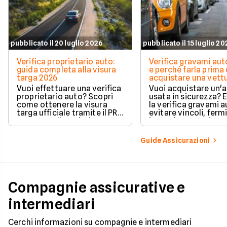
pubblicato il 20 luglio 2026
pubblicato il 15 luglio 2
Verifica proprietario auto:
Verifica gravami au
guida completa alla visura
e perché farla prima 
targa 2026
acquistare una vett
Vuoi effettuare una verifica
Vuoi acquistare un'
proprietario auto? Scopri
usata in sicurezza? 
come ottenere la visura
la verifica gravami a
targa ufficiale tramite il PRA
evitare vincoli, fermi
per controllare dati e
ipoteche. Scopri co
vincoli in totale sicurezza.
tutelare il tuo acqui
Guide Assicurazioni
Compagnie assicurative e
intermediari
Cerchi informazioni su compagnie e intermediari