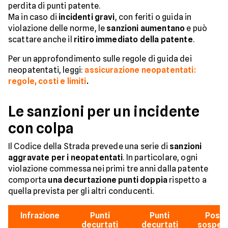
perdita di punti patente.
Ma in caso di
incidenti gravi
, con feriti o guida in
violazione delle norme, le
sanzioni aumentano
e può
scattare anche il
ritiro immediato della patente
.
Per un approfondimento sulle regole di guida dei
neopatentati, leggi:
assicurazione neopatentati:
regole, costi e limiti
.
Le sanzioni per un incidente
con colpa
Il Codice della Strada prevede una serie di
sanzioni
aggravate per i neopatentati
. In particolare, ogni
violazione commessa nei primi tre anni dalla patente
comporta
una decurtazione punti doppia
rispetto a
quella prevista per gli altri conducenti.
Infrazione
Punti
Punti
Possi
decurtati
decurtati
sospen