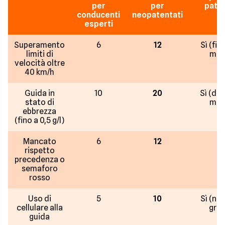
per
per
pate
conducenti
neopatentati
esperti
Superamento
6
12
Sì (fin
limiti di
mes
velocità oltre
40 km/h
Guida in
10
20
Sì (da 
stato di
mes
ebbrezza
(fino a 0,5 g/l)
Mancato
6
12
Sì
rispetto
precedenza o
semaforo
rosso
Uso di
5
10
Sì (nei
cellulare alla
grav
guida