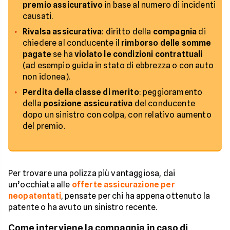
premio assicurativo
in base al numero di incidenti
causati.
Rivalsa assicurativa
: diritto della
compagnia
di
chiedere al conducente il
rimborso delle somme
pagate
se ha
violato le condizioni contrattuali
(ad esempio guida in stato di ebbrezza o con auto
non idonea).
Perdita della classe di merito
: peggioramento
della
posizione assicurativa
del conducente
dopo un sinistro con colpa, con relativo aumento
del premio.
Per trovare una polizza più vantaggiosa, dai
un’occhiata alle
offerte assicurazione per
neopatentati
, pensate per chi ha appena ottenuto la
patente o ha avuto un sinistro recente.
Come interviene la compagnia in caso di