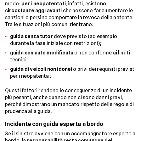
modo:
per i neopatentati
, infatti, esistono
circostanze aggravanti
che possono far aumentare le
sanzioni o persino comportare la revoca della patente.
Tra le situazioni più comuni rientrano:
guida senza tutor
dove previsto (ad esempio
durante la fase iniziale con restrizioni);
guida con auto modificata
o non conforme ai limiti
tecnici;
guida di veicoli non idonei
o privi dei requisiti previsti
per i neopatentati.
Questi fattori rendono le conseguenze di un incidente
più pesanti, anche quando non ci sono danni gravi,
perché dimostrano un mancato rispetto delle regole di
prudenza alla guida.
Incidente con guida esperta a bordo
Se il sinistro avviene con un accompagnatore esperto a
bordo,
la responsabilità resta comunque del