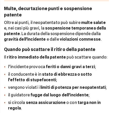
Multe, decurtazione punti e sospensione
patente
Oltre ai punti, il neopatentato può subire
multe salate
e, nei casi più gravi, la
sospensione temporanea della
patente
. La durata della sospensione dipende dalla
gravità dell’incidente
e dalle
violazioni commesse
.
Quando può scattare il ritiro della patente
Il
ritiro immediato della patente
può scattare quando:
l’incidente provoca
feriti o danni gravi a terzi
;
il conducente è in
stato di ebbrezza o sotto
l’effetto di stupefacenti
;
vengono violati i
limiti di potenza per neopatentati
;
il guidatore
fugge dal luogo dell’incidente
;
si circola
senza assicurazione
o con
targa non in
regola
.