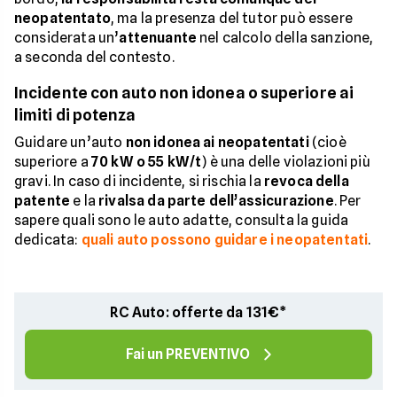
neopatentato
, ma la presenza del tutor può essere
considerata un’
attenuante
nel calcolo della sanzione,
a seconda del contesto.
Incidente con auto non idonea o superiore ai
limiti di potenza
Guidare un’auto
non idonea ai neopatentati
(cioè
superiore a
70 kW o 55 kW/t
) è una delle violazioni più
gravi. In caso di incidente, si rischia la
revoca della
patente
e la
rivalsa da parte dell’assicurazione
. Per
sapere quali sono le auto adatte, consulta la guida
dedicata:
quali auto possono guidare i neopatentati
.
RC Auto: offerte da 131€*
Fai un PREVENTIVO