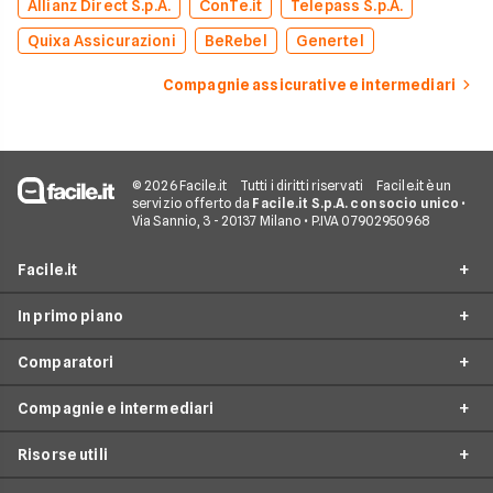
Allianz Direct S.p.A.
ConTe.it
Telepass S.p.A.
Quixa Assicurazioni
BeRebel
Genertel
Compagnie assicurative e intermediari
© 2026 Facile.it
Tutti i diritti riservati
Facile.it è un
servizio offerto da
Facile.it S.p.A. con socio unico
•
Via Sannio, 3 - 20137 Milano • P.IVA 07902950968
Facile.it
In primo piano
Assicurazioni
Comparatori
Prestiti
Assicurazioni online
Mutui
Compagnie e intermediari
Assicurazione Auto
Preventivo assicurazione auto
Internet Casa
Assicurazione Moto
Risorse utili
Preventivo Assicurazione Moto
24hassistance
Luce e Gas
Assicurazione Viaggio
Preventivo Assicurazione Autocarro