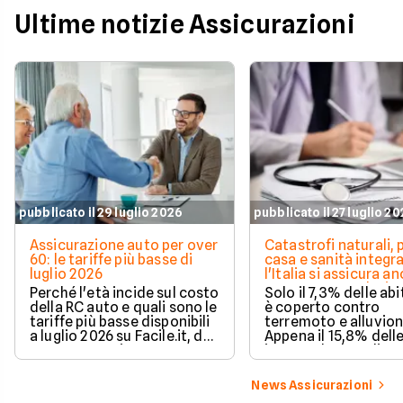
Ultime notizie Assicurazioni
pubblicato il 29 luglio 2026
pubblicato il 27 luglio 2
Assicurazione auto per over
Catastrofi naturali, 
60: le tariffe più basse di
casa e sanità integra
luglio 2026
l'Italia si assicura a
troppo poco. I dati 
Perché l'età incide sul costo
Solo il 7,3% delle abi
della RC auto e quali sono le
è coperto contro
tariffe più basse disponibili
terremoto e alluvion
a luglio 2026 su Facile.it, da
Appena il 15,8% dell
106,32€ annui.
imprese ha la polizz
catastrofale obbligat
dati ANIA 2025 sul g
News Assicurazioni
assicurativo italiano