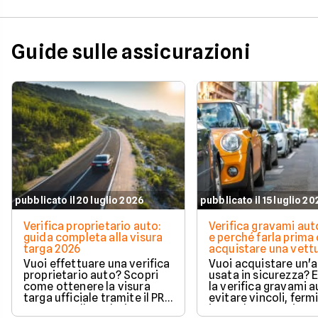
Guide sulle assicurazioni
pubblicato il 20 luglio 2026
pubblicato il 15 luglio 2
Verifica proprietario auto:
Verifica gravami au
guida completa alla visura
e perché farla prima 
targa 2026
acquistare una vett
Vuoi effettuare una verifica
Vuoi acquistare un'
proprietario auto? Scopri
usata in sicurezza? 
come ottenere la visura
la verifica gravami a
targa ufficiale tramite il PRA
evitare vincoli, fermi
per controllare dati e
ipoteche. Scopri co