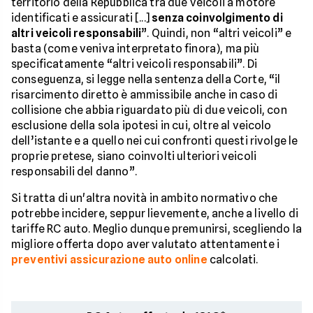
territorio della Repubblica tra due veicoli a motore
identificati e assicurati [...]
senza coinvolgimento di
altri veicoli responsabili
”. Quindi, non “altri veicoli” e
basta (come veniva interpretato finora), ma più
specificatamente “altri veicoli responsabili”. Di
conseguenza, si legge nella sentenza della Corte, “il
risarcimento diretto è ammissibile anche in caso di
collisione che abbia riguardato più di due veicoli, con
esclusione della sola ipotesi in cui, oltre al veicolo
dell’istante e a quello nei cui confronti questi rivolge le
proprie pretese, siano coinvolti ulteriori veicoli
responsabili del danno”.
Si tratta di un'altra novità in ambito normativo che
potrebbe incidere, seppur lievemente, anche a livello di
tariffe RC auto. Meglio dunque premunirsi, scegliendo la
migliore offerta dopo aver valutato attentamente i
preventivi assicurazione auto online
calcolati.