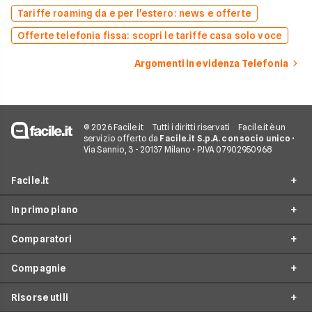
Tariffe roaming da e per l'estero: news e offerte
Offerte telefonia fissa: scopri le tariffe casa solo voce
Argomenti in evidenza Telefonia
© 2026 Facile.it
Tutti i diritti riservati
Facile.it è un
servizio offerto da
Facile.it S.p.A. con socio unico
•
Via Sannio, 3 - 20137 Milano • P.IVA 07902950968
Facile.it
In primo piano
Assicurazioni
Comparatori
Prestiti
Offerte Telefonia mobile
Mutui
Compagnie
Tariffe Internet Mobile
Passa a TIM
Internet Casa
Tariffe Cellulari
Risorse utili
Passa a Vodafone
Offerte TIM
Luce e Gas