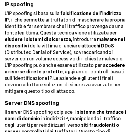
IP spoofing
L’IP spoofing si basa sulla
falsificazione dell’indirizzo
IP
, il che permette ai truffatori di mascherare la propria
identità e far sembrare che il traffico provenga da una
fonte legittima. Questa tecnica viene utilizzata per
eludere i sistemi di sicurezza
, introdurre
malware nei
dispositivi
della vittima o lanciare
attacchi DDoS
(Distributed Denial of Service), sovraccaricando i
server con un volume eccessivo di richieste malevole.
L’IP spoofing può anche essere utilizzato per
accedere
a risorse di rete protette
, aggirando i controlli basati
sull’identificazione IP. Le aziende e gli utenti finali
devono adottare soluzioni di sicurezza avanzate per
mitigare questo tipo di attacco.
Server DNS spoofing
Il server DNS spoofing colpisce il
sistema che traduce i
nomi di dominio
in indirizzi IP, manipolando il traffico
degli utenti per reindirizzarli verso
siti fraudolenti o
server controllati dai truffatori
. Questo tipo di