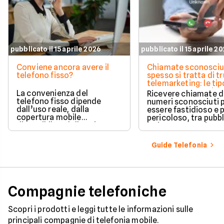
pubblicato il 15 aprile 2026
pubblicato il 15 aprile 2
Conviene ancora avere il
Chiamate sconosciu
telefono fisso?
spesso si tratta di tr
telemarketing: le tip
come proteggersi
La convenienza del
Ricevere chiamate 
telefono fisso dipende
numeri sconosciuti 
dall’uso reale, dalla
essere fastidioso e 
copertura mobile
pericoloso, tra pubbl
disponibile e dalle esigenze
insistente e veri e pr
di casa o lavoro.
tentativi di truffa. S
come il tuo numero f
Guide Telefonia
nelle mani dei call c
quali sono i trucchi p
efficaci per protegge
tua privacy e il tuo
smartphone. Impara
Compagnie telefoniche
riconoscere i segnali
pericolo e a usare gli
strumenti giusti per
Scopri i prodotti e leggi tutte le informazioni sulle
bloccare finalmente 
principali compagnie di telefonia mobile.
contatti indesiderati