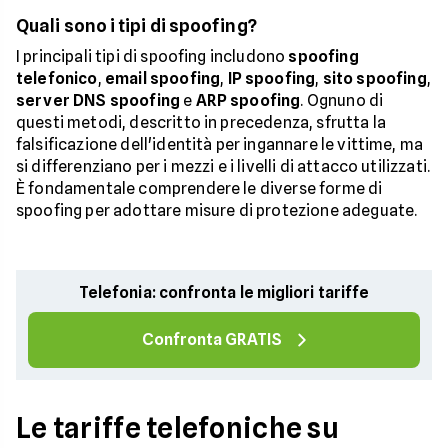
Quali sono i tipi di spoofing?
I principali tipi di spoofing includono
spoofing
telefonico
,
email spoofing
,
IP spoofing
,
sito spoofing
,
server DNS spoofing
e
ARP spoofing
. Ognuno di
questi metodi, descritto in precedenza, sfrutta la
falsificazione dell'identità per ingannare le vittime, ma
si differenziano per i mezzi e i livelli di attacco utilizzati.
È fondamentale comprendere le diverse forme di
spoofing per adottare misure di protezione adeguate.
Telefonia: confronta le migliori tariffe
Confronta GRATIS
Le tariffe telefoniche su