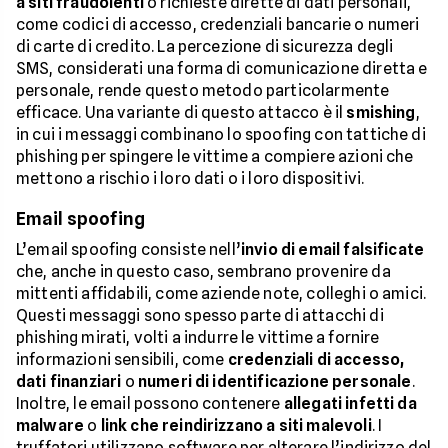
a siti fraudolenti
o richieste dirette di dati personali,
come codici di accesso, credenziali bancarie o numeri
di carte di credito. La percezione di sicurezza degli
SMS, considerati una forma di comunicazione diretta e
personale, rende questo metodo particolarmente
efficace. Una variante di questo attacco è il
smishing
,
in cui i messaggi combinano lo spoofing con tattiche di
phishing per spingere le vittime a compiere azioni che
mettono a rischio i loro dati o i loro dispositivi.
Email spoofing
L’email spoofing consiste nell’
invio di email falsificate
che, anche in questo caso, sembrano provenire da
mittenti affidabili, come aziende note, colleghi o amici.
Questi messaggi sono spesso parte di attacchi di
phishing mirati, volti a indurre le vittime a fornire
informazioni sensibili, come
credenziali di accesso,
dati finanziari
o
numeri di identificazione personale
.
Inoltre, le email possono contenere
allegati infetti da
malware
o
link che reindirizzano a siti malevoli
. I
truffatori utilizzano software per alterare l’indirizzo del