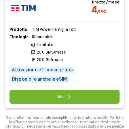
Prezzo / mese
4
,99€
Prodotto
TIM Power Famiglia Iron
Tipologia
Ricaricabile
illimitate
200 SMS/mese
200 Gb/mese
Attivazione e 1° mese gratis
Disponibile anche in eSIM
Vai
*Le tabelle riportano a titolo esemplificativo la struttura del sito. Per tutte
le offerte poste in comparazione clicca sul tasto vai e ottieni tutte le
informazioni necessarie per valutare la proposta adatta alle tue esigenze