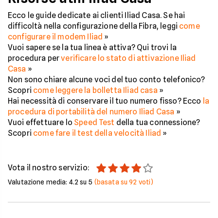
Ecco le guide dedicate ai clienti Iliad Casa. Se hai
difficoltà nella configurazione della Fibra, leggi
come
configurare il modem Iliad
»
Vuoi sapere se la tua linea è attiva? Qui trovi la
procedura per
verificare lo stato di attivazione Iliad
Casa
»
Non sono chiare alcune voci del tuo conto telefonico?
Scopri
come leggere la bolletta Iliad casa
»
Hai necessità di conservare il tuo numero fisso? Ecco
la
procedura di portabilità del numero Iliad Casa
»
Vuoi effettuare lo
Speed Test
della tua connessione?
Scopri
come fare il test della velocità Iliad
»
Vota il nostro servizio:
Valutazione media:
4.2
su 5
(basata su
92
voti)