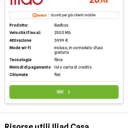
,99€
Sconti per già clienti mobile
Prodotto:
Iliadbox
Velocità (fino a):
2500 Mb
Attivazione
39.99 €
Mode wi-fi
Incluso, in comodato d'uso
gratuito
Tecnologia
fibra
Metodi di pagamento
rid o carta di credito
Chiamate
flat
VAI
Risorse utili Iliad Casa