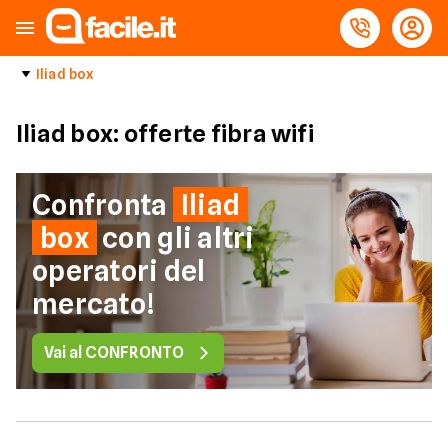
Iliad box
Iliad box: offerte fibra wifi
Confronta
Iliad
box
con gli altri
operatori del
mercato!
Vai al CONFRONTO