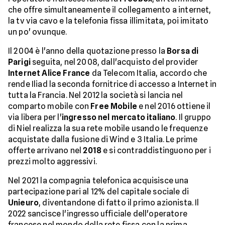
che offre simultaneamente il collegamento a internet,
la tv via cavo e la telefonia fissa illimitata, poi imitato
un po' ovunque.
Il 2004 è l'anno della quotazione presso la
Borsa di
Parigi
seguita, nel 2008, dall'acquisto del provider
Internet Alice France
da Telecom Italia, accordo che
rende Iliad la seconda fornitrice di accesso a Internet in
tutta la Francia. Nel 2012 la società si lancia nel
comparto mobile con
Free Mobile
e nel 2016 ottiene il
via libera per l'
ingresso nel mercato italiano
. Il gruppo
di Niel realizza la sua rete mobile usando le frequenze
acquistate dalla fusione di Wind e 3 Italia. Le prime
offerte arrivano nel
2018
e si contraddistinguono per i
prezzi molto aggressivi.
Nel 2021 la compagnia telefonica acquisisce una
partecipazione pari al 12% del capitale sociale di
Unieuro
, diventandone di fatto il primo azionista. Il
2022 sancisce l'ingresso ufficiale dell'operatore
francese nel mondo della rete fissa con la prima