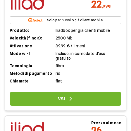
22
,99€
Solo per nuovi o già clienti mobile
Prodotto:
Iliadbox per già clienti mobile
Velocità (fino a):
2500 Mb
Attivazione
39.99 € / 1 mesi
Mode wi-fi
Incluso, in comodato d'uso
gratuito
Tecnologia
fibra
Metodi di pagamento
rid
Chiamate
flat
VAI
Prezzo al mese
26