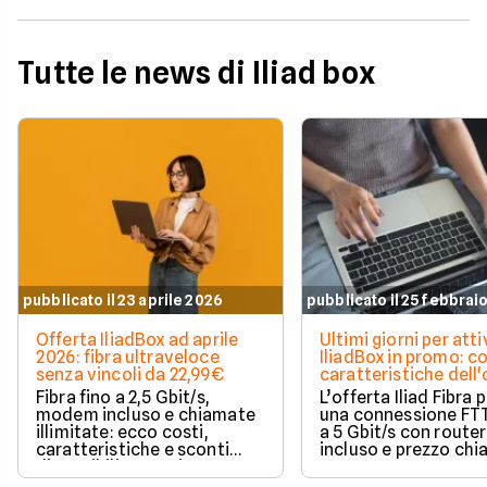
Tutte le news di Iliad box
pubblicato il 23 aprile 2026
pubblicato il 25 febbrai
Offerta IliadBox ad aprile
Ultimi giorni per att
2026: fibra ultraveloce
IliadBox in promo: co
senza vincoli da 22,99€
caratteristiche dell'
Fibra fino a 2,5 Gbit/s,
L’offerta Iliad Fibra
modem incluso e chiamate
una connessione FTT
illimitate: ecco costi,
a 5 Gbit/s con router
caratteristiche e sconti
incluso e prezzo chia
disponibili per attivare
tempo.
IliadBox ad aprile 2026.