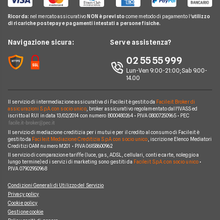
Offerte Internet Illimitato
Linkem
Pay TV
Guide Internet Casa
Ricorda:
nel mercato assicurativo
NON è previsto
come metodo di pagamento l'
utilizzo
Tiscali
di ricariche postepay e pagamenti intestati a persone fisiche.
Noleggio Lungo Termine
Argomenti in evidenza internet casa
Wind Tre
News
Navigazione sicura:
Serve assistenza?
Notizie internet casa
Aruba
Chi siamo
02 55 55 999
Domande frequenti internet casa
Eolo
Lun-Ven 9:00-21:00; Sab 9.00-
Perché scegliere Facile.it
Glossario internet casa
14.00
Sky Wifi
Contatti
Connessione Lenta
Operatori Internet Casa
Il servizio di intermediazione assicurativa di Facile.it è gestito da
Facile.it Broker di
Mappa del sito
assicurazioni S.p.A. con socio unico
, broker assicurativo regolamentato dall'IVASS ed
iscritto al RUI in data 13/02/2014 con numero B000480264 • P.IVA 08007250965 • PEC
Il servizio di mediazione creditizia per i mutui e per il credito al consumo di Facile.it è
gestito da
Facile.it Mediazione Creditizia S.p.A. con socio unico
, iscrizione Elenco Mediatori
Creditizi OAM numero M201 • P.IVA 06158600962
Il servizio di comparazione tariffe (luce, gas, ADSL, cellulari, conti e carte, noleggio a
lungo termine) ed i servizi di marketing sono gestiti da
Facile.it S.p.A. con socio unico
•
P.IVA 07902950968
Condizioni Generali di Utilizzo del Servizio
Privacy policy
Cookie policy
Gestione cookie