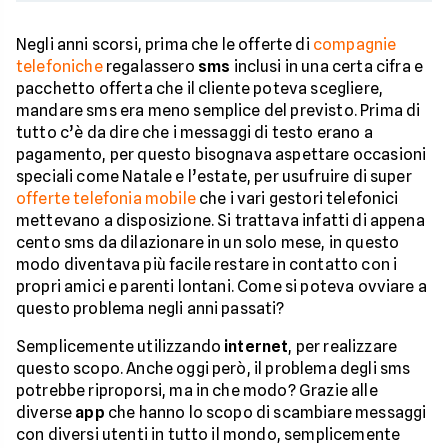
Negli anni scorsi, prima che le offerte di
compagnie
telefoniche
regalassero
sms
inclusi in una certa cifra e
pacchetto offerta che il cliente poteva scegliere,
mandare sms era meno semplice del previsto. Prima di
tutto c’è da dire che i messaggi di testo erano a
pagamento, per questo bisognava aspettare occasioni
speciali come Natale e l’estate, per usufruire di super
offerte telefonia mobile
che i vari gestori telefonici
mettevano a disposizione. Si trattava infatti di appena
cento sms da dilazionare in un solo mese, in questo
modo diventava più facile restare in contatto con i
propri amici e parenti lontani. Come si poteva ovviare a
questo problema negli anni passati?
Semplicemente utilizzando
internet
, per realizzare
questo scopo. Anche oggi però, il problema degli sms
potrebbe riproporsi, ma in che modo? Grazie alle
diverse
app
che hanno lo scopo di scambiare messaggi
con diversi utenti in tutto il mondo, semplicemente