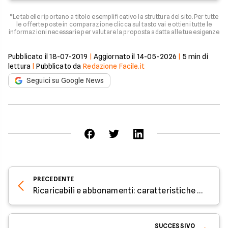
*Le tabelle riportano a titolo esemplificativo la struttura del sito. Per tutte
le offerte poste in comparazione clicca sul tasto vai e ottieni tutte le
informazioni necessarie per valutare la proposta adatta alle tue esigenze
Pubblicato il
18-07-2019
|
Aggiornato il
14-05-2026
|
5
min di
lettura
|
Pubblicato da
Redazione Facile.it
Seguici su Google News
PRECEDENTE
Ricaricabili e abbonamenti: caratteristiche e differenze
SUCCESSIVO