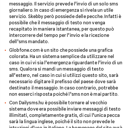
messaggio. Il servizio prevede l’invio di un solo sms
giornaliero. In caso di emergenza si rivela un utile
servizio. Skebby però possiede delle pecche. Infatti è
possibile che il messaggio di testo non venga
recapitato in maniera istantanea, per questo può
intercorrere del tempo per l’invio e la ricezione
dell’sms mandato.
Globfone.com è un sito che possiede una grafica
colorata. Ha un sistema semplice da utilizzare nel
caso in cui vi sia l’emergenza riguardante l’invio di un
sms. Qualora si mandi un messaggio di testo
all’estero, nel caso in cui si utilizzi questo sito, sarà
necessario digitare il prefisso del paese dove sarà
destinato il messaggio. In caso contrario, potrebbe
non esserci risposta poiché l’sms non è mai partito.
Con Dailysms.hu è possibile tornare al vecchio
sistema dove era possibile inviare messaggi di testo
illimitati, completamente gratis, di cui l’unica pecca
sarà la lingua inglese, poiché il sito non prevede le
istruzioni d’uso in italiano. La homepage del sito avrà