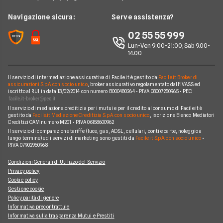
Notizie Telefonia
Offerte con smartphone
Offerte Iliad
News
Navigazione sicura:
Serve assistenza?
Argomenti in evidenza Telefonia
Offerte Ho Mobile
Chi siamo
02 55 55 999
Cambiare operatore telefonico
Offerte Very Mobile
Lun-Ven 9:00-21:00; Sab 9.00-
Perché scegliere Facile.it
14.00
Offerte Kena Mobile
Contatti
Offerte Coop Voce
Il servizio di intermediazione assicurativa di Facile.it è gestito da
Facile.it Broker di
Mappa del sito
assicurazioni S.p.A. con socio unico
, broker assicurativo regolamentato dall'IVASS ed
iscritto al RUI in data 13/02/2014 con numero B000480264 • P.IVA 08007250965 • PEC
Compagnie Telefoniche
Il servizio di mediazione creditizia per i mutui e per il credito al consumo di Facile.it è
gestito da
Facile.it Mediazione Creditizia S.p.A. con socio unico
, iscrizione Elenco Mediatori
Creditizi OAM numero M201 • P.IVA 06158600962
Il servizio di comparazione tariffe (luce, gas, ADSL, cellulari, conti e carte, noleggio a
lungo termine) ed i servizi di marketing sono gestiti da
Facile.it S.p.A. con socio unico
•
P.IVA 07902950968
Condizioni Generali di Utilizzo del Servizio
Privacy policy
Cookie policy
Gestione cookie
Policy parità di genere
Informativa precontrattule
Informativa sulla trasparenza Mutui e Prestiti