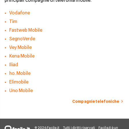
principali compagnie di telefonia mobile.
contatti indesiderati
Vodafone
Tim
Fastweb Mobile
SegnoVerde
Vey Mobile
Kena Mobile
Iliad
ho. Mobile
Elimobile
Uno Mobile
Compagnie telefoniche
© 2026 Facile.it
Tutti i diritti riservati
Facile.it è un