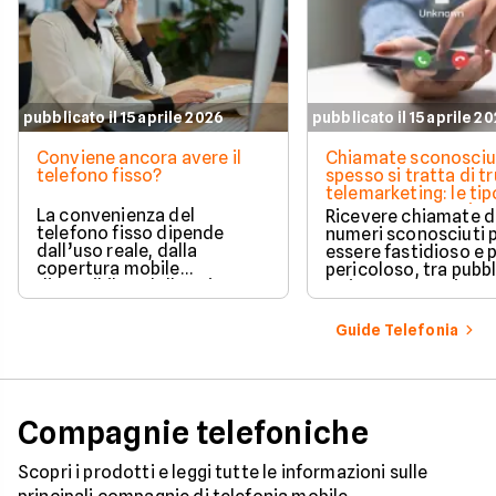
pubblicato il 15 aprile 2026
pubblicato il 15 aprile 2
Conviene ancora avere il
Chiamate sconosciu
telefono fisso?
spesso si tratta di tr
telemarketing: le tip
come proteggersi
La convenienza del
Ricevere chiamate 
telefono fisso dipende
numeri sconosciuti 
dall’uso reale, dalla
essere fastidioso e 
copertura mobile
pericoloso, tra pubbl
disponibile e dalle esigenze
insistente e veri e pr
di casa o lavoro.
tentativi di truffa. S
come il tuo numero f
Guide Telefonia
nelle mani dei call c
quali sono i trucchi p
efficaci per protegge
tua privacy e il tuo
smartphone. Impara
Compagnie telefoniche
riconoscere i segnali
pericolo e a usare gli
strumenti giusti per
Scopri i prodotti e leggi tutte le informazioni sulle
bloccare finalmente 