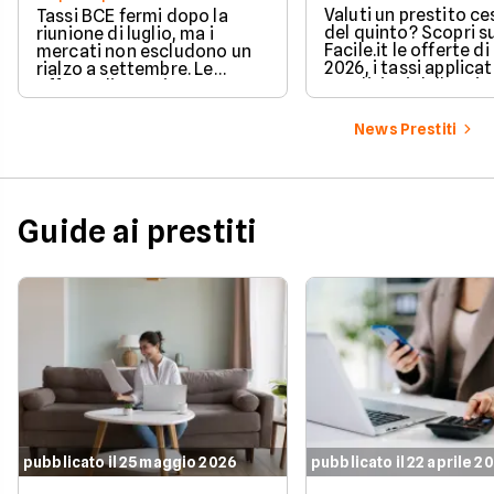
Valuti un prestito c
Tassi BCE fermi dopo la
del quinto? Scopri s
riunione di luglio, ma i
Facile.it le offerte d
mercati non escludono un
2026, i tassi applicati
rialzo a settembre. Le
condizioni delle prin
offerte di prestito
soluzioni disponibili.
personale di agosto 2026 su
Facile.it a confronto.
News Prestiti
Guide ai prestiti
pubblicato il 25 maggio 2026
pubblicato il 22 aprile 2