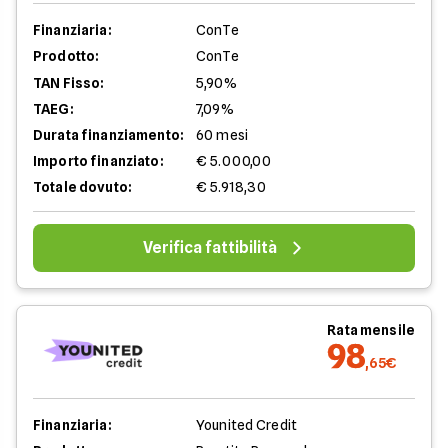
Finanziaria:
ConTe
Prodotto:
ConTe
TAN Fisso:
5,90%
TAEG:
7,09%
Durata finanziamento:
60 mesi
Importo finanziato:
€ 5.000,00
Totale dovuto:
€ 5.918,30
Verifica fattibilità
Rata mensile
98
,65€
Finanziaria:
Younited Credit