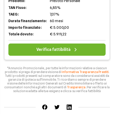
Prodotto:
Prestito Personale
TAN Fisso:
6,85%
TAEG:
7,07%
Durata finanziamento:
60 mesi
Importo finanziato:
€ 5.000,00
Totale dovuto:
€ 5.919,22
Verifica fattibilità
*Annuncio Promozionale , per tutte le informazioni relative a ciascun
prodotto si prega di prendere visione di
Informativa Trasparenza Prestiti
.
Tutti i prodotti presenti sul comparatore sono da considerarsi assistiti da
garanzia di ipoteca sull'immobile. Ti ricordiamo sempre di prendere
visione delle Informazioni Generali sul Credito Immobiliare offerto ai
consumatori nonché agli altri documenti di
Trasparenza
. Per verificare la
soluzione adatta alle tue esigenze clicca su verifica fattibilità