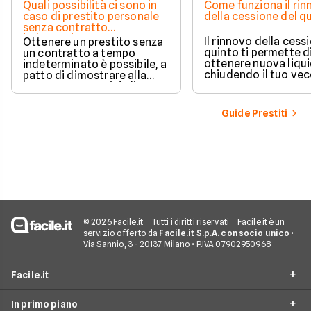
Quali possibilità ci sono in
Come funziona il ri
caso di prestito personale
della cessione del q
senza contratto
indeterminato
Il rinnovo della cess
Ottenere un prestito senza
quinto ti permette d
un contratto a tempo
ottenere nuova liqui
indeterminato è possibile, a
chiudendo il tuo ve
patto di dimostrare alla
prestito per aprirne 
banca una capacità di
vantaggioso.
rimborso solida e costante.
Scopri quali sono i requisiti
Guide Prestiti
necessari, come le banche
valutano il tuo profilo e
quali strategie puoi
adottare per aumentare le
tue possibilità di successo.
© 2026 Facile.it
Tutti i diritti riservati
Facile.it è un
servizio offerto da
Facile.it S.p.A. con socio unico
•
Via Sannio, 3 - 20137 Milano • P.IVA 07902950968
Facile.it
In primo piano