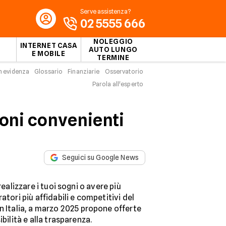
Serve assistenza?
02 5555 666
NOLEGGIO
INTERNET CASA
AUTO LUNGO
E MOBILE
TERMINE
n evidenza
Glossario
Finanziarie
Osservatorio
Parola all'esperto
zioni convenienti
Seguici su Google News
realizzare i tuoi sogni o avere più
ratori più affidabili e competitivi del
n Italia, a marzo 2025 propone offerte
ibilità e alla trasparenza.