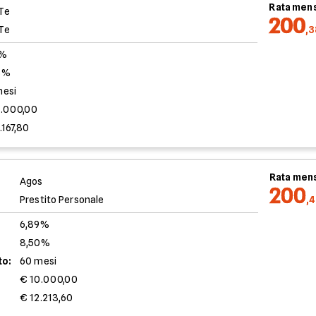
Rata mens
Te
200
Te
,
0%
3%
mesi
0.000,00
.167,80
Rata mens
Agos
200
Prestito Personale
,
6,89%
8,50%
to:
60 mesi
€ 10.000,00
€ 12.213,60