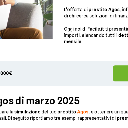
L’offerta di
prestito Agos
, in
di chi cerca soluzioni di fina
Oggi noi di Facile.it ti presen
importi, elencando tutti i
dett
mensile
.
00.000€
Agos di marzo 2025
tuare la
simulazione
del tuo
prestito
Agos
, e ottenere un qua
nali. Di seguito riportiamo tre esempi rappresentativi di
prest