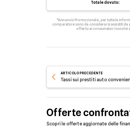
Totale dovuto:
*Annuncio Promozionale , per tutte le informa
comparatore sono da considerarsi assistiti da g
offerto ai consumatori nonché ag
ARTICOLO
PRECEDENTE
Tassi sui prestiti auto convenie
Offerte confronta
Scopri le offerte aggiornate delle finan