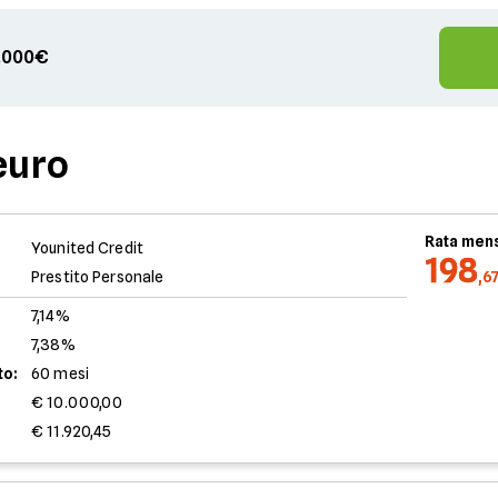
00.000€
euro
Rata mens
Younited Credit
198
Prestito Personale
,6
7,14%
7,38%
to:
60 mesi
€ 10.000,00
€ 11.920,45