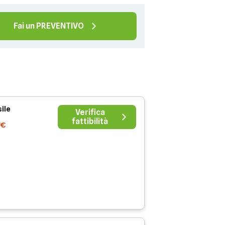
Fai un PREVENTIVO
ile
Verifica
fattibilità
7€