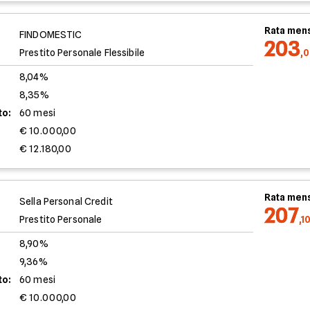
Rata mens
FINDOMESTIC
203
Prestito Personale Flessibile
,
8,04%
8,35%
to:
60 mesi
€ 10.000,00
€ 12.180,00
Rata mens
Sella Personal Credit
207
Prestito Personale
,1
8,90%
9,36%
to:
60 mesi
€ 10.000,00