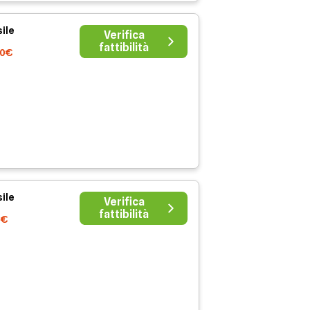
ile
Verifica
fattibilità
00€
ile
Verifica
fattibilità
0€