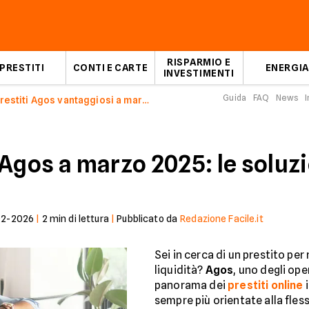
RISPARMIO E
PRESTITI
CONTI E CARTE
ENERGIA
INVESTIMENTI
Guida
FAQ
News
I
I prestiti Agos vantaggiosi a marzo 2025
ti Agos a marzo 2025: le solu
02-2026
|
2
min di lettura
|
Pubblicato da
Redazione Facile.it
Sei in cerca di un prestito per 
liquidità?
Agos
, uno degli ope
panorama dei
prestiti online
i
sempre più orientate alla fless