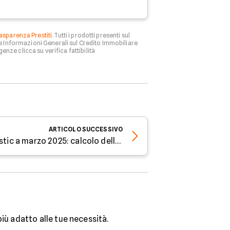
asparenza Prestiti
. Tutti i prodotti presenti sul
le Informazioni Generali sul Credito Immobiliare
genze clicca su verifica fattibilità
ARTICOLO
SUCCESSIVO
Tassi sui prestiti Findomestic a marzo 2025: calcolo della rata
più adatto alle tue necessità.