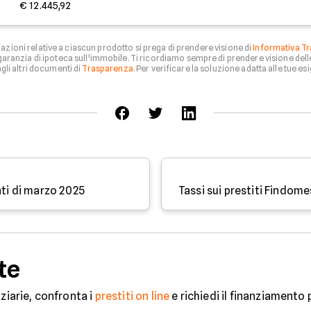
€ 12.445,92
zioni relative a ciascun prodotto si prega di prendere visione di
Informativa Tr
aranzia di ipoteca sull'immobile. Ti ricordiamo sempre di prendere visione del
li altri documenti di
Trasparenza
. Per verificare la soluzione adatta alle tue esi
nti di marzo 2025
te
ziarie, confronta i
prestiti on line
e richiedi il finanziamento 