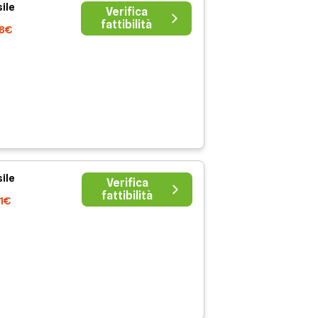
ile
Verifica
fattibilità
38€
ile
Verifica
fattibilità
41€