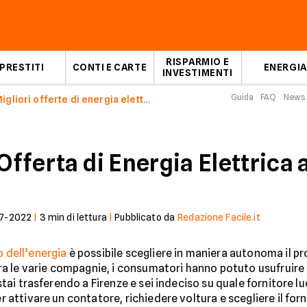
RISPARMIO E
PRESTITI
CONTI E CARTE
ENERGIA
INVESTIMENTI
Guida
FAQ
News
Migliori offerte di energia elettrica a Firenze
 Offerta di Energia Elettrica 
7-2022
|
3
min di lettura
|
Pubblicato da
Redazione Facile.it
o dell’energia
è possibile scegliere in maniera autonoma il p
ra le varie compagnie, i consumatori hanno potuto usufruire 
i stai trasferendo a Firenze e sei indeciso su quale fornitore l
r attivare un contatore, richiedere voltura e scegliere il forni