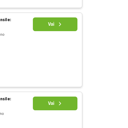
nsile:
Vai
nno
nsile:
Vai
nno