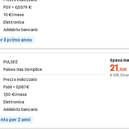
PSV + 0,0379 €
10 €/mese
Elettronica
Addebito bancario
r il primo anno
Spesa me
PULSEE
21
Pulsee Gas Semplice
,52€
€ 258,30/a
Prezzo indicizzato
Psbil + 0,087€
7,50 €/mese
Elettronica
Addebito bancario
nto per 2 anni