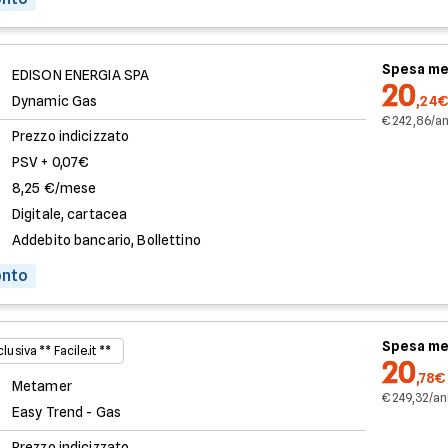
Spesa me
EDISON ENERGIA SPA
20
Dynamic Gas
,24€
€ 242,86/a
Prezzo indicizzato
PSV + 0,07€
8,25 €/mese
Digitale, cartacea
Addebito bancario, Bollettino
onto
Spesa me
lusiva ** Facile.it **
20
,78€
Metamer
€ 249,32/a
Easy Trend - Gas
Prezzo indicizzato