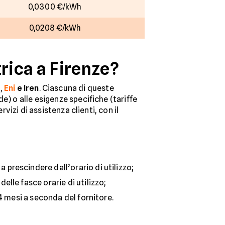
0,0300 €/kWh
0,0208 €/kWh
trica a Firenze?
l
,
Eni
e Iren
. Ciascuna di queste
e) o alle esigenze specifiche (tariffe
vizi di assistenza clienti, con il
prescindere dall’orario di utilizzo;
lle fasce orarie di utilizzo;
24 mesi a seconda del fornitore.