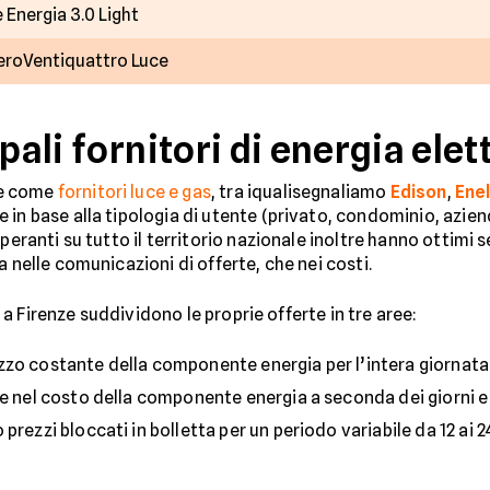
 Energia 3.0 Light
eroVentiquattro Luce
pali fornitori di energia elet
re come
fornitori luce e gas
, tra iqualisegnaliamo
Edison
,
Ene
in base alla tipologia di utente (privato, condominio, aziend
eranti su tutto il territorio nazionale inoltre hanno ottimi ser
a nelle comunicazioni di offerte, che nei costi.
ca a Firenze suddividono le proprie offerte in tre aree:
zo costante della componente energia per l’intera giornata a 
e nel costo della componente energia a seconda dei giorni e de
prezzi bloccati in bolletta per un periodo variabile da 12 ai 