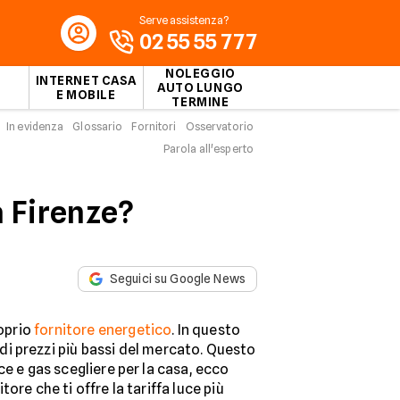
Serve assistenza?
02 55 55 777
NOLEGGIO
INTERNET CASA
AUTO LUNGO
E MOBILE
TERMINE
In evidenza
Glossario
Fornitori
Osservatorio
Parola all'esperto
a Firenze?
Seguici su Google News
roprio
fornitore energetico
. In questo
di prezzi più bassi del mercato. Questo
uce e gas scegliere per la casa, ecco
tore che ti offre la tariffa luce più