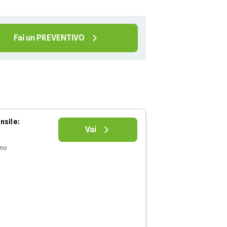
Fai un PREVENTIVO
nsile:
Vai
nno