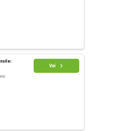
nsile:
Vai
nno