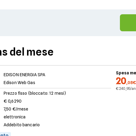
as del mese
Spesa me
EDISON ENERGIA SPA
20
Edison Web Gas
,08€
€ 240,95/a
Prezzo fisso (bloccato: 12 mesi)
€ 0,6290
7,50 €/mese
elettronica
Addebito bancario
onto