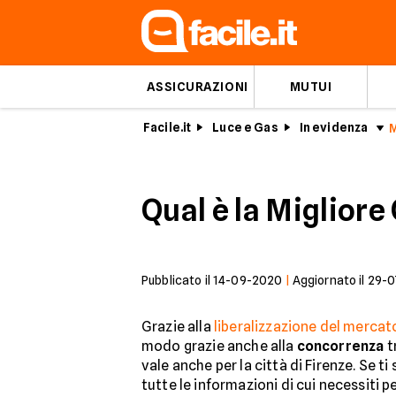
ASSICURAZIONI
MUTUI
Facile.it
Luce e Gas
In evidenza
Qual è la Migliore
Pubblicato il
14-09-2020
|
Aggiornato il
29-0
Grazie alla
liberalizzazione del mercat
modo grazie anche alla
concorrenza
t
vale anche per la città di Firenze. Se t
tutte le informazioni di cui necessiti pe