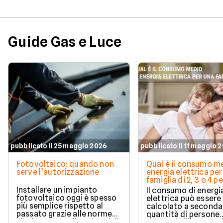
Guide Gas e Luce
pubblicato il 25 maggio 2026
pubblicato il 11 maggio 
Fotovoltaico: quando non
Qual è il consumo me
serve l’autorizzazione
energia elettrica per
famiglia di 2, 3 o 4 
Installare un impianto
Il consumo di energi
fotovoltaico oggi è spesso
elettrica può essere
più semplice rispetto al
calcolato a seconda
passato grazie alle norme
quantità di persone
che hanno ampliato i casi di
presenti all'interno d