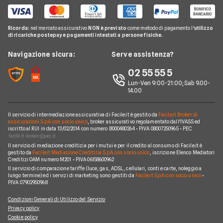
Acea
Migliori Offerte Gas
Guida Luce e Gas
Miglior Fornitore Energia Elettrica
Noleggio Lungo Termine
Gas Natural
Domande Luce e Gas
Ricorda:
nel mercato assicurativo
NON è previsto
come metodo di pagamento l'
utilizzo
Miglior Fornitore Gas
News
A2A
di ricariche postepay e pagamenti intestati a persone fisiche.
Glossario Gas e Luce
Chi siamo
Edison
Navigazione sicura:
Serve assistenza?
Notizie Luce e Gas
Perché scegliere Facile.it
Iren
02 55 55 5
Argomenti in evidenza Gas e Luce
Contatti
Optima
Lun-Ven 9:00-21:00; Sab 9.00-
14.00
Mappa del sito
Engie
Sorgenia
Il servizio di intermediazione assicurativa di Facile.it è gestito da
Facile.it Broker di
assicurazioni S.p.A. con socio unico
, broker assicurativo regolamentato dall'IVASS ed
iscritto al RUI in data 13/02/2014 con numero B000480264 • P.IVA 08007250965 • PEC
Fornitori Energetici
Il servizio di mediazione creditizia per i mutui e per il credito al consumo di Facile.it è
gestito da
Facile.it Mediazione Creditizia S.p.A. con socio unico
, iscrizione Elenco Mediatori
Creditizi OAM numero M201 • P.IVA 06158600962
Il servizio di comparazione tariffe (luce, gas, ADSL, cellulari, conti e carte, noleggio a
lungo termine) ed i servizi di marketing sono gestiti da
Facile.it S.p.A. con socio unico
•
P.IVA 07902950968
Condizioni Generali di Utilizzo del Servizio
Privacy policy
Cookie policy