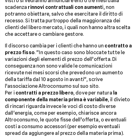
visti o si vedranno annunciare entro tre mesi dalla
scadenza
rinnovi contrattuali con aument
i, non
potranno obiettare, salvo che esercitare il diritto di
recesso. Si tratta purtroppo della maggioranza dei
clienti del libero mercato, i quali non hanno altra scelta
che accettare o cambiare gestore.
Il discorso cambia per i clienti che hanno un
contratto a
prezzo fisso
. "In questo caso sono bloccate tutte le
variazioni degli elementi di prezzo dell’offerta. Di
conseguenza non sono valide le comunicazioni
ricevute nei mesi scorsi che prevedono un aumento
della tariffa dal 10 agosto in avanti", scrive
l'associazione Altroconsumo sul suo sito.
Per i
contratti a prezzo libero
, dove per natura
la
componente della materia prima è variabile
, il divieto
di rincari riguarda invece le voci di costo diverse
dall'energia, come per esempio, chiarisce ancora
Altroconsumo, le quote fisse dell’offerta, o eventuali
costi a consumo accessori (per esempio eventuali
spread da aggiungere al prezzo della materia prima).