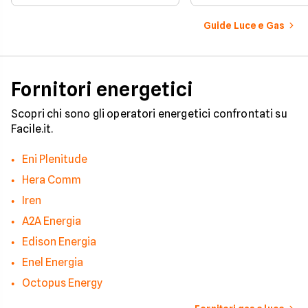
edilizia libera.
determinato edifici
numerosi i fattori c
Guide Luce e Gas
influenzano questo 
occorre tenerli in
considerazione per
effettuare una stim
coerente.
Fornitori energetici
Scopri chi sono gli operatori energetici confrontati su
Facile.it.
Eni Plenitude
Hera Comm
Iren
A2A Energia
Edison Energia
Enel Energia
Octopus Energy