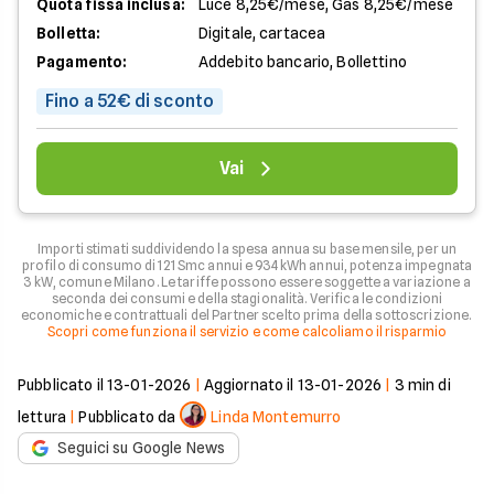
Quota fissa inclusa:
Luce 8,25€/mese, Gas 8,25€/mese
Bolletta:
Digitale, cartacea
Pagamento:
Addebito bancario, Bollettino
Fino a 52€ di sconto
Vai
Importi stimati suddividendo la spesa annua su base mensile, per un
profilo di consumo di 121 Smc annui e 934 kWh annui, potenza impegnata
3 kW, comune Milano. Le tariffe possono essere soggette a variazione a
seconda dei consumi e della stagionalità. Verifica le condizioni
economiche e contrattuali del Partner scelto prima della sottoscrizione.
Scopri come funziona il servizio e come calcoliamo il risparmio
Pubblicato il
13-01-2026
|
Aggiornato il
13-01-2026
|
3
min di
lettura
|
Pubblicato da
Linda Montemurro
Seguici su Google News