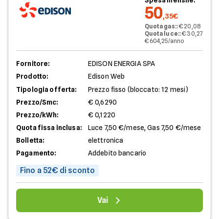
50
,35€
Quota gas:
:
€ 20,08
Quota luce:
:
€ 30,27
€ 604,25/anno
Fornitore:
EDISON ENERGIA SPA
Prodotto:
Edison Web
Tipologia offerta:
Prezzo fisso (bloccato: 12 mesi)
Prezzo/Smc:
€ 0,6290
Prezzo/kWh:
€ 0,1220
Quota fissa inclusa:
Luce 7,50 €/mese, Gas 7,50 €/mese
Bolletta:
elettronica
Pagamento:
Addebito bancario
Fino a 52€ di sconto
Vai