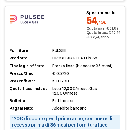
Spesa mensile:
54
,45€
Quota gas:
:
€ 21,89
Quota luce:
:
€ 32,56
€ 653,41/anno
Fornitore:
PULSEE
Prodotto:
Luce e Gas RELAX Fix 36
Tipologia offerta:
Prezzo fisso (bloccato: 36 mesi)
Prezzo/Smc:
€ 0,5720
Prezzo/kWh:
€ 0,1230
Quota fissa inclusa:
Luce 12,00€/mese, Gas
12,00€/mese
Bolletta:
Elettronica
Pagamento:
Addebito bancario
120€ di sconto per il primo anno, con onere di
recesso prima di 36 mesi per fornitura luce