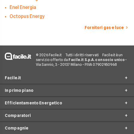
Enel Energia
Octopus Energy
Fornitori gas e luce
© 2026 Facile.it
Tutti i diritti riservati
Facile.it è un
servizio offerto da
Facile.it S.p.A. con socio unico
•
Via Sannio, 3 - 20137 Milano • P.IVA 07902950968
Facile.it
In primo piano
Assicurazioni
Efficientamento Energetico
Prestiti
Facile Energia
Mutui
Comparatori
Offerte Luce e Gas
Impianto fotovoltaico
Internet Casa
Offerte Energia Elettrica
Compagnie
Caldaia a condensazione
Costo Gas
Luce e Gas