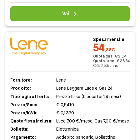
Vai
Spesa mensile:
54
,88€
Quota gas:
:
€ 21,54
Quota luce:
:
€ 33,34
€ 658,53/anno
Fornitore:
Lene
Prodotto:
Lene Leggera Luce e Gas 24
Tipologia offerta:
Prezzo fisso (bloccato: 24 mesi)
Prezzo/Smc:
€ 0,5410
Prezzo/kWh:
€ 0,1320
Quota fissa inclusa:
Luce 7,00 €/mese, Gas 7,00 €/mese
Bolletta:
Elettronica
Pagamento:
Addebito bancario, Bollettino