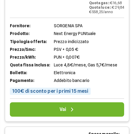
Quota gas:
:
€ 16,68
Quota luce:
:
€ 29,84
€ 558,25/anno
Fornitore:
SORGENIA SPA
Prodotto:
Next Energy PUNtuale
Tipologia offerta:
Prezzo indicizzato
Prezzo/Smc:
PSV + 0,05 €
Prezzo/kWh:
PUN + 0,007€
Quota fissa inclusa:
Luce 4,8€/mese, Gas 5,7€/mese
Bolletta:
Elettronica
Pagamento:
Addebito bancario
100€ di sconto per i primi 15 mesi
Vai
Spesa mensile: