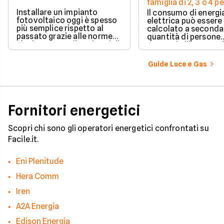
famiglia di 2, 3 o 4 
Installare un impianto
Il consumo di energi
fotovoltaico oggi è spesso
elettrica può essere
più semplice rispetto al
calcolato a seconda
passato grazie alle norme
quantità di persone
che hanno ampliato i casi di
presenti all'interno d
edilizia libera.
determinato edifici
numerosi i fattori c
Guide Luce e Gas
influenzano questo 
occorre tenerli in
considerazione per
effettuare una stim
coerente.
Fornitori energetici
Scopri chi sono gli operatori energetici confrontati su
Facile.it.
Eni Plenitude
Hera Comm
Iren
A2A Energia
Edison Energia