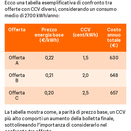
Ecco una tabella esemplificativa di confronto tra
offerte con CCV diversi, considerando un consumo
medio di 2700 kWh/anno:
Offerta
Prezzo
CCV
Costo
energia base
(cent/kWh)
annuo
(€/kWh)
totale
(€)
Offerta
0,22
1,5
630
A
Offerta
0,21
2,0
648
B
Offerta
0,20
2,5
657
C
La tabella mostra come, a parità di prezzo base, un CCV
più alto comporti un aumento della bolletta finale,
sottolineando l’importanza di considerarlo nel