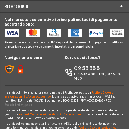
Offerte Gas
Climatizzazione
Risorse utili
Costo Kwh
Conti e Carte
Enel
Offerte Energia Partita Iva
Fasce Orarie Energia
Telefonia Mobile
Eni Plenitude
Nel mercato assicurativo i principali metodi di pagamento
Migliori Offerte Luce
Osservatorio Gas e Luce
accettati sono:
Cambio gestore energia
Pay TV
Acea
Migliori Offerte Gas
Guida Luce e Gas
Miglior Fornitore Energia Elettrica
Noleggio Lungo Termine
Gas Natural
Domande Luce e Gas
Ricorda:
nel mercato assicurativo
NON è previsto
come metodo di pagamento l'
utilizzo
Miglior Fornitore Gas
News
A2A
di ricariche postepay e pagamenti intestati a persone fisiche.
Glossario Gas e Luce
Chi siamo
Edison
Navigazione sicura:
Serve assistenza?
Notizie Luce e Gas
Perché scegliere Facile.it
Iren
02 55 55 5
Argomenti in evidenza Gas e Luce
Contatti
Optima
Lun-Ven 9:00-21:00; Sab 9.00-
14.00
Mappa del sito
Engie
Sorgenia
Il servizio di intermediazione assicurativa di Facile.it è gestito da
Facile.it Broker di
assicurazioni S.p.A. con socio unico
, broker assicurativo regolamentato dall'IVASS ed
iscritto al RUI in data 13/02/2014 con numero B000480264 • P.IVA 08007250965 • PEC
Fornitori Energetici
Il servizio di mediazione creditizia per i mutui e per il credito al consumo di Facile.it è
gestito da
Facile.it Mediazione Creditizia S.p.A. con socio unico
, iscrizione Elenco Mediatori
Creditizi OAM numero M201 • P.IVA 06158600962
Il servizio di comparazione tariffe (luce, gas, ADSL, cellulari, conti e carte, noleggio a
lungo termine) ed i servizi di marketing sono gestiti da
Facile.it S.p.A. con socio unico
•