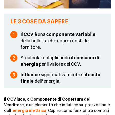
LE 3 COSE DA SAPERE
Il
CCV
è una
componente variabile
1
della bolletta che copre i costi del
fornitore.
Si calcola moltiplicando il
consumo di
2
energia
per il valore del CCV.
Influisce
significativamente sul
costo
3
finale
dell’energia.
Il
CCV luce
, o
Componente di Copertura del
Venditore
, è un elemento che influisce sul prezzo finale
dell’
energia elettrica
. Capire come funziona e come si