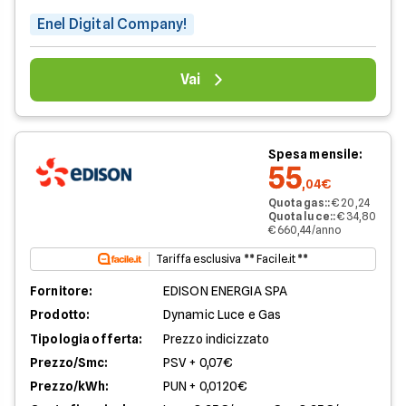
Enel Digital Company!
Vai
Spesa mensile:
55
,04€
Quota gas:
:
€ 20,24
Quota luce:
:
€ 34,80
€ 660,44/anno
Tariffa esclusiva ** Facile.it **
Fornitore:
EDISON ENERGIA SPA
Prodotto:
Dynamic Luce e Gas
Tipologia offerta:
Prezzo indicizzato
Prezzo/Smc:
PSV + 0,07€
Prezzo/kWh:
PUN + 0,0120€