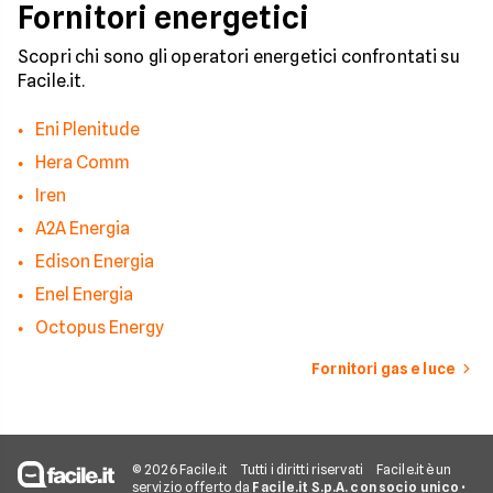
Fornitori energetici
Scopri chi sono gli operatori energetici confrontati su
Facile.it.
Eni Plenitude
Hera Comm
Iren
A2A Energia
Edison Energia
Enel Energia
Octopus Energy
Fornitori gas e luce
© 2026 Facile.it
Tutti i diritti riservati
Facile.it è un
servizio offerto da
Facile.it S.p.A. con socio unico
•