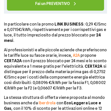
Fai un PREVENTIVO
In particolare con la promo
LINK BUSINESS
: 0,29 €/Smc
e 0,0715€/kWh, rispettivamente per i corrispettivi gas e
luce, il tutto impreziosito dal prezzo bloccato per
24
mesi
.
Ai professionisti e alle piccole aziende che preferiscono
le tariffe luce su fasce orarie, invece,
A2A
propone
CERTA2A
con il prezzo bloccato per 24 mesi e lo sconto
equivalente a 1 mese gratis per l’elettricità.
CERTA2A
si
distingue per il prezzo della materia prima gas di 0,2752
€/Smc e per i costi della componente energia elettrica
così distribuiti: 0,08096 €/kWh per la fascia F1, 0,08002
€/kWh per la F2 (e 0,06607 €/kWh per la F3.
La stessa struttura di offerta viene proposta al mondo
business anche da
Iberdrola
con
EcoLeggera Luce e
Gas
, con il 10% di sconto per le attivazioni online e 12