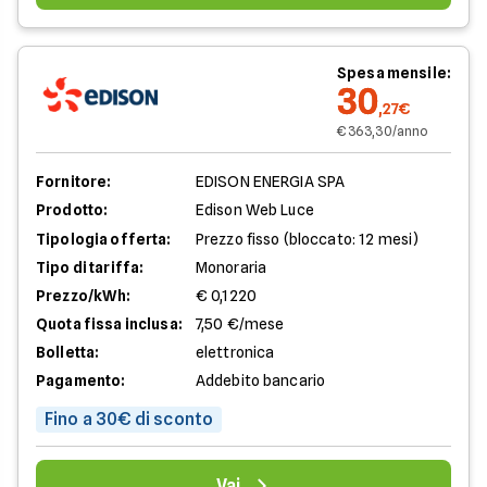
Spesa mensile:
30
,27€
€ 363,30/anno
Fornitore:
EDISON ENERGIA SPA
Prodotto:
Edison Web Luce
Tipologia offerta:
Prezzo fisso (bloccato: 12 mesi)
Tipo di tariffa:
Monoraria
Prezzo/kWh:
€ 0,1220
Quota fissa inclusa:
7,50 €/mese
Bolletta:
elettronica
Pagamento:
Addebito bancario
Fino a 30€ di sconto
Vai