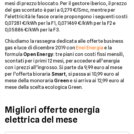
mesi di prezzo bloccato. Per il gestore iberico, il prezzo
del gas scontato è pari a 0,279 €/Smc, mentre per
l’elettricità le fasce orarie propongono i seguenti costi:
0,07281 €/kWh per la F1, 0,071469 €/kWh per la F2 e
0,05886 €/kWh per la F3.
Chiudiamo la rassegna dedicata alle offerte business
gas e luce di dicembre 2019 con
Enel Energia
e la
formula
Open Energy
: tre piani con costi fissi mensili,
scontati per i primi 12 mesi, per accedere all’energia
con i prezzi all’ingrosso. Si parte da 9,99 euro al mese
per l’offerta bioraria
Smart
, si passa ai 10,99 euro al
mese della monoraria
Green
e si arriva ai 12,99 euro al
mese della scelta ecologica Green.
Migliori offerte energia
elettrica del mese