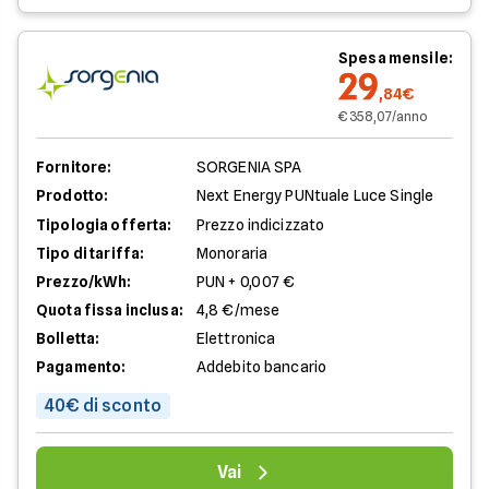
Spesa mensile:
29
,84€
€ 358,07/anno
Fornitore:
SORGENIA SPA
Prodotto:
Next Energy PUNtuale Luce Single
Tipologia offerta:
Prezzo indicizzato
Tipo di tariffa:
Monoraria
Prezzo/kWh:
PUN + 0,007 €
Quota fissa inclusa:
4,8 €/mese
Bolletta:
Elettronica
Pagamento:
Addebito bancario
40€ di sconto
Vai