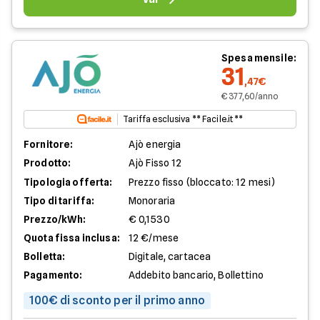
Spesa mensile:
31
,47€
€ 377,60/anno
Tariffa esclusiva ** Facile.it **
Fornitore:
Ajò energia
Prodotto:
Ajò Fisso 12
Tipologia offerta:
Prezzo fisso (bloccato: 12 mesi)
Tipo di tariffa:
Monoraria
Prezzo/kWh:
€ 0,1530
Quota fissa inclusa:
12 €/mese
Bolletta:
Digitale, cartacea
Pagamento:
Addebito bancario, Bollettino
100€ di sconto per il primo anno