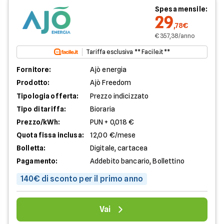
Spesa mensile:
29
,78€
€ 357,38/anno
Tariffa esclusiva ** Facile.it **
Fornitore:
Ajò energia
Prodotto:
Ajò Freedom
Tipologia offerta:
Prezzo indicizzato
Tipo di tariffa:
Bioraria
Prezzo/kWh:
PUN + 0,018 €
Quota fissa inclusa:
12,00 €/mese
Bolletta:
Digitale, cartacea
Pagamento:
Addebito bancario, Bollettino
140€ di sconto per il primo anno
Vai