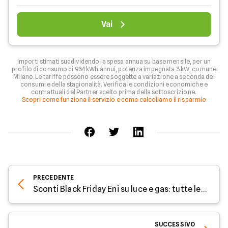
Vai
Importi stimati suddividendo la spesa annua su base mensile, per un
profilo di consumo di 934 kWh annui, potenza impegnata 3 kW, comune
Milano. Le tariffe possono essere soggette a variazione a seconda dei
consumi e della stagionalità. Verifica le condizioni economiche e
contrattuali del Partner scelto prima della sottoscrizione.
Scopri come funziona il servizio e come calcoliamo il risparmio
PRECEDENTE
Sconti Black Friday Eni su luce e gas: tutte le offerte
SUCCESSIVO