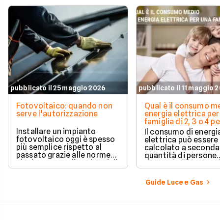
pubblicato il 25 maggio 2026
pubblicato il 11 maggio 
Fotovoltaico: quando non
Qual è il consumo me
serve l’autorizzazione
energia elettrica per
famiglia di 2, 3 o 4 
Installare un impianto
Il consumo di energi
fotovoltaico oggi è spesso
elettrica può essere
più semplice rispetto al
calcolato a seconda
passato grazie alle norme
quantità di persone
che hanno ampliato i casi di
presenti all'interno d
edilizia libera.
determinato edifici
numerosi i fattori c
Guide Luce e Gas
influenzano questo 
occorre tenerli in
considerazione per
effettuare una stim
coerente.