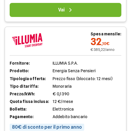
Vai
Spesa mensile:
32
,10€
€ 385,22/anno
Fornitore:
ILLUMIA S.P.A.
Prodotto:
Energia Senza Pensieri
Tipologia offerta:
Prezzo fisso (bloccato: 12 mesi)
Tipo di tariffa:
Monoraria
Prezzo/kWh:
€ 0,1390
Quota fissa inclusa:
12 €/mese
Bolletta:
Elettronica
Pagamento:
Addebito bancario
80€ di sconto per il primo anno