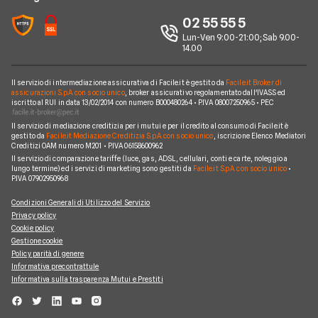
Perché scegliere Facile.it
Iren
02 55 55 5
Argomenti in evidenza Gas e Luce
Contatti
Optima
Lun-Ven 9:00-21:00; Sab 9.00-
14.00
Mappa del sito
Engie
Sorgenia
Il servizio di intermediazione assicurativa di Facile.it è gestito da
Facile.it Broker di
assicurazioni S.p.A. con socio unico
, broker assicurativo regolamentato dall'IVASS ed
iscritto al RUI in data 13/02/2014 con numero B000480264 • P.IVA 08007250965 • PEC
Fornitori Energetici
Il servizio di mediazione creditizia per i mutui e per il credito al consumo di Facile.it è
gestito da
Facile.it Mediazione Creditizia S.p.A. con socio unico
, iscrizione Elenco Mediatori
Creditizi OAM numero M201 • P.IVA 06158600962
Il servizio di comparazione tariffe (luce, gas, ADSL, cellulari, conti e carte, noleggio a
lungo termine) ed i servizi di marketing sono gestiti da
Facile.it S.p.A. con socio unico
•
P.IVA 07902950968
Condizioni Generali di Utilizzo del Servizio
Privacy policy
Cookie policy
Gestione cookie
Policy parità di genere
Informativa precontrattule
Informativa sulla trasparenza Mutui e Prestiti