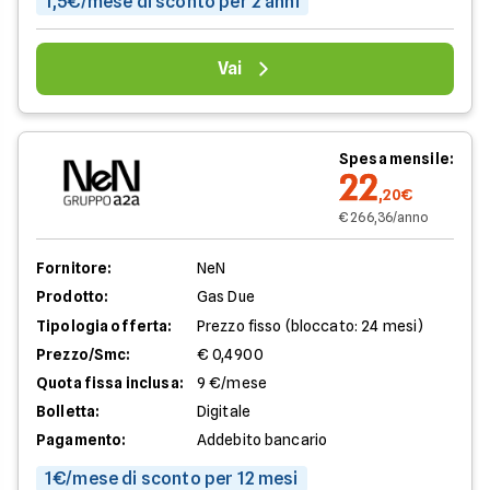
1,5€/mese di sconto per 2 anni
Vai
Spesa mensile:
22
,20€
€ 266,36/anno
Fornitore:
NeN
Prodotto:
Gas Due
Tipologia offerta:
Prezzo fisso (bloccato: 24 mesi)
Prezzo/Smc:
€ 0,4900
Quota fissa inclusa:
9 €/mese
Bolletta:
Digitale
Pagamento:
Addebito bancario
1€/mese di sconto per 12 mesi