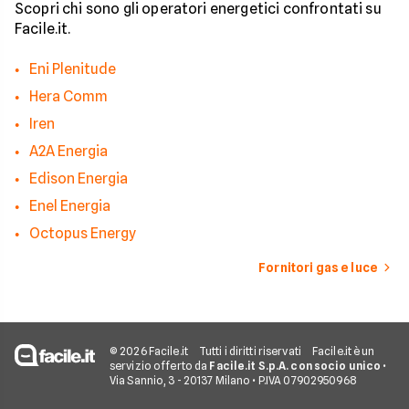
Scopri chi sono gli operatori energetici confrontati su
Facile.it.
Eni Plenitude
Hera Comm
Iren
A2A Energia
Edison Energia
Enel Energia
Octopus Energy
Fornitori gas e luce
© 2026 Facile.it
Tutti i diritti riservati
Facile.it è un
servizio offerto da
Facile.it S.p.A. con socio unico
•
Via Sannio, 3 - 20137 Milano • P.IVA 07902950968