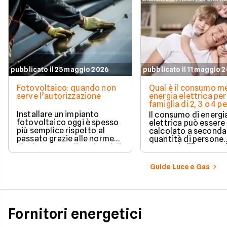
pubblicato il 25 maggio 2026
pubblicato il 11 maggio 
Fotovoltaico: quando non
Qual è il consumo me
serve l’autorizzazione
energia elettrica per
famiglia di 2, 3 o 4 
Installare un impianto
Il consumo di energi
fotovoltaico oggi è spesso
elettrica può essere
più semplice rispetto al
calcolato a seconda
passato grazie alle norme
quantità di persone
che hanno ampliato i casi di
presenti all'interno d
edilizia libera.
determinato edifici
numerosi i fattori c
Guide Luce e Gas
influenzano questo 
occorre tenerli in
considerazione per
effettuare una stim
coerente.
Fornitori energetici