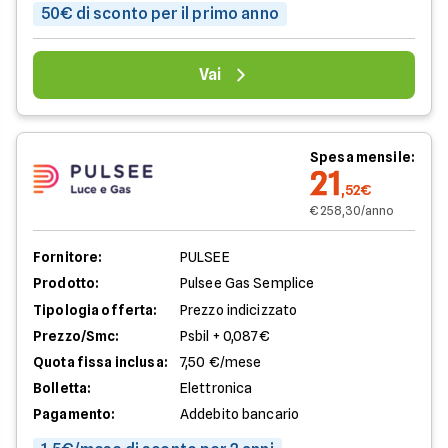
50€ di sconto per il primo anno
Vai
Spesa mensile:
21
,52€
€ 258,30/anno
Fornitore:
PULSEE
Prodotto:
Pulsee Gas Semplice
Tipologia offerta:
Prezzo indicizzato
Prezzo/Smc:
Psbil + 0,087€
Quota fissa inclusa:
7,50 €/mese
Bolletta:
Elettronica
Pagamento:
Addebito bancario