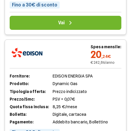
Fino a 30€ di sconto
Vai
Spesa mensile:
20
,24€
€ 242,86/anno
Fornitore:
EDISON ENERGIA SPA
Prodotto:
Dynamic Gas
Tipologia offerta:
Prezzo indicizzato
Prezzo/Smc:
PSV + 0,07€
Quota fissa inclusa:
8,25 €/mese
Bolletta:
Digitale, cartacea
Pagamento:
Addebito bancario, Bollettino