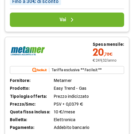
Fino a 30€ di sconto
Vai
Spesa mensile:
20
,78€
€ 249,32/anno
Tariffa esclusiva ** Facile.it **
Fornitore:
Metamer
Prodotto:
Easy Trend - Gas
Tipologia offerta:
Prezzo indicizzato
Prezzo/Smc:
PSV + 0,0379 €
Quota fissa inclusa:
10 €/mese
Bolletta:
Elettronica
Pagamento:
Addebito bancario