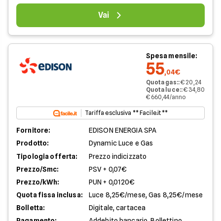
Vai
Spesa mensile:
55
,04€
Quota gas:
:
€ 20,24
Quota luce:
:
€ 34,80
€ 660,44/anno
Tariffa esclusiva ** Facile.it **
Fornitore:
EDISON ENERGIA SPA
Prodotto:
Dynamic Luce e Gas
Tipologia offerta:
Prezzo indicizzato
Prezzo/Smc:
PSV + 0,07€
Prezzo/kWh:
PUN + 0,0120€
Quota fissa inclusa:
Luce 8,25€/mese, Gas 8,25€/mese
Bolletta:
Digitale, cartacea
Pagamento:
Addebito bancario, Bollettino