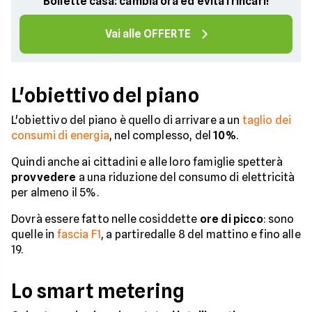
Bollette casa: cambia ora ed evita i rincari!
Vai alle OFFERTE
L'obiettivo del piano
L'obiettivo del piano è quello di arrivare a un
taglio dei
consumi di energia
, nel complesso, del
10%
.
Quindi anche ai cittadini e alle loro famiglie spetterà
provvedere
a una riduzione del consumo di elettricità
per almeno il 5%.
Dovrà essere fatto nelle cosiddette
ore di picco
: sono
quelle in
fascia F1
, a partiredalle 8 del mattino e fino alle
19.
Lo smart metering