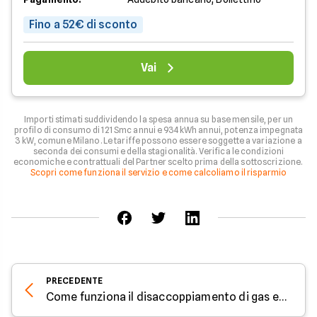
Fino a 52€ di sconto
Vai
Importi stimati suddividendo la spesa annua su base mensile, per un
profilo di consumo di 121 Smc annui e 934 kWh annui, potenza impegnata
3 kW, comune Milano. Le tariffe possono essere soggette a variazione a
seconda dei consumi e della stagionalità. Verifica le condizioni
economiche e contrattuali del Partner scelto prima della sottoscrizione.
Scopri come funziona il servizio e come calcoliamo il risparmio
PRECEDENTE
Come funziona il disaccoppiamento di gas ed elettricità