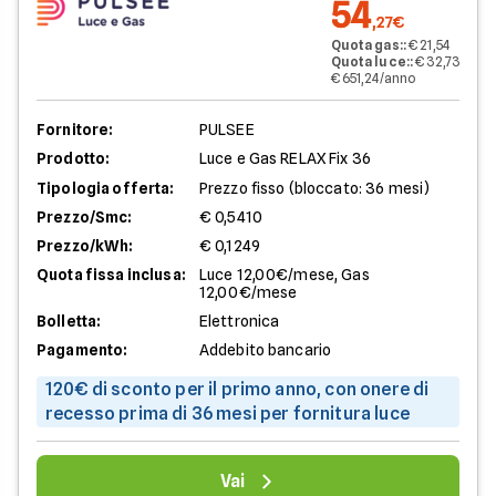
54
,27€
Quota gas:
:
€ 21,54
Quota luce:
:
€ 32,73
€ 651,24/anno
Fornitore:
PULSEE
Prodotto:
Luce e Gas RELAX Fix 36
Tipologia offerta:
Prezzo fisso (bloccato: 36 mesi)
Prezzo/Smc:
€ 0,5410
Prezzo/kWh:
€ 0,1249
Quota fissa inclusa:
Luce 12,00€/mese, Gas
12,00€/mese
Bolletta:
Elettronica
Pagamento:
Addebito bancario
120€ di sconto per il primo anno, con onere di
recesso prima di 36 mesi per fornitura luce
Vai