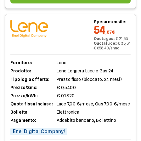
Spesa mensile:
54
,87€
Quota gas:
:
€ 21,53
Quota luce:
:
€ 33,34
€ 658,40/anno
Fornitore:
Lene
Prodotto:
Lene Leggera Luce e Gas 24
Tipologia offerta:
Prezzo fisso (bloccato: 24 mesi)
Prezzo/Smc:
€ 0,5400
Prezzo/kWh:
€ 0,1320
Quota fissa inclusa:
Luce 7,00 €/mese, Gas 7,00 €/mese
Bolletta:
Elettronica
Pagamento:
Addebito bancario, Bollettino
Enel Digital Company!