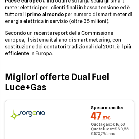
Paese europeo
a introdurre su larga scala gli smart
meter elettrici per i clienti finali in bassa tensione ed è
tuttora il
primo al mondo
per numero di smart meter di
energia elettrica in servizio (oltre 35 milioni).
Secondo un recente report della Commissione
europea, il sistema italiano di smart metering, con
sostituzione dei contatori tradizionali dal 2001, è il
più
efficiente
in Europa.
Migliori offerte Dual Fuel
Luce+Gas
Spesa mensile:
47
,57€
Quota gas:
:
€ 16,68
Quota luce:
:
€ 30,88
€ 570,79/anno