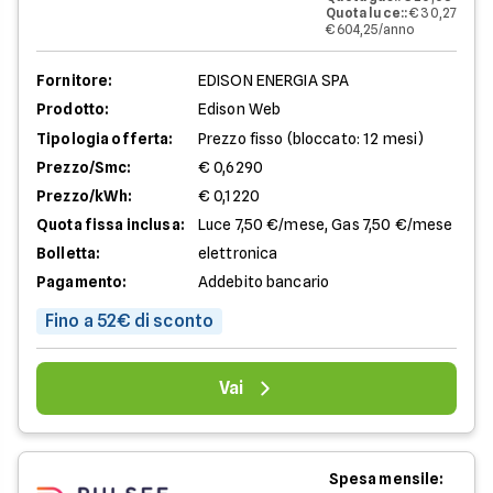
Quota luce:
:
€ 30,27
€ 604,25/anno
Fornitore:
EDISON ENERGIA SPA
Prodotto:
Edison Web
Tipologia offerta:
Prezzo fisso (bloccato: 12 mesi)
Prezzo/Smc:
€ 0,6290
Prezzo/kWh:
€ 0,1220
Quota fissa inclusa:
Luce 7,50 €/mese, Gas 7,50 €/mese
Bolletta:
elettronica
Pagamento:
Addebito bancario
Fino a 52€ di sconto
Vai
Spesa mensile: