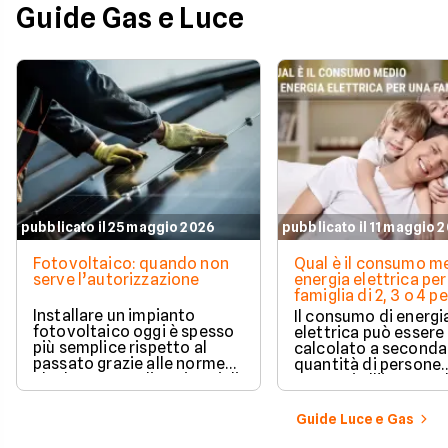
Guide Gas e Luce
pubblicato il 25 maggio 2026
pubblicato il 11 maggio 
Fotovoltaico: quando non
Qual è il consumo me
serve l’autorizzazione
energia elettrica per
famiglia di 2, 3 o 4 
Installare un impianto
Il consumo di energi
fotovoltaico oggi è spesso
elettrica può essere
più semplice rispetto al
calcolato a seconda
passato grazie alle norme
quantità di persone
che hanno ampliato i casi di
presenti all'interno d
edilizia libera.
determinato edifici
numerosi i fattori c
Guide Luce e Gas
influenzano questo 
occorre tenerli in