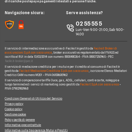
A2A
di ricariche postepay e pagamenti intestati a persone fisiche.
Glossario Gas e Luce
Chi siamo
Edison
Navigazione sicura:
Serve assistenza?
Notizie Luce e Gas
Perché scegliere Facile.it
Iren
02 55 55 5
Argomenti in evidenza Gas e Luce
Contatti
Optima
Lun-Ven 9:00-21:00; Sab 9.00-
14.00
Mappa del sito
Engie
Sorgenia
Il servizio di intermediazione assicurativa di Facile.it è gestito da
Facile.it Broker di
assicurazioni S.p.A. con socio unico
, broker assicurativo regolamentato dall'IVASS ed
iscritto al RUI in data 13/02/2014 con numero B000480264 • P.IVA 08007250965 • PEC
Fornitori Energetici
Il servizio di mediazione creditizia per i mutui e per il credito al consumo di Facile.it è
gestito da
Facile.it Mediazione Creditizia S.p.A. con socio unico
, iscrizione Elenco Mediatori
Creditizi OAM numero M201 • P.IVA 06158600962
Il servizio di comparazione tariffe (luce, gas, ADSL, cellulari, conti e carte, noleggio a
lungo termine) ed i servizi di marketing sono gestiti da
Facile.it S.p.A. con socio unico
•
P.IVA 07902950968
Condizioni Generali di Utilizzo del Servizio
Privacy policy
Cookie policy
Gestione cookie
Policy parità di genere
Informativa precontrattule
Informativa sulla trasparenza Mutui e Prestiti