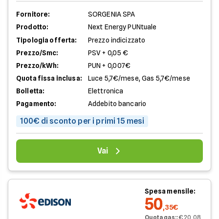
Fornitore:
SORGENIA SPA
Prodotto:
Next Energy PUNtuale
Tipologia offerta:
Prezzo indicizzato
Prezzo/Smc:
PSV + 0,05 €
Prezzo/kWh:
PUN + 0,007€
Quota fissa inclusa:
Luce 5,7€/mese, Gas 5,7€/mese
Bolletta:
Elettronica
Pagamento:
Addebito bancario
100€ di sconto per i primi 15 mesi
Vai
Spesa mensile:
50
,35€
Quota gas:
:
€ 20,08