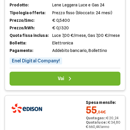
Prodotto:
Lene Leggera Luce e Gas 24
Tipologia offerta:
Prezzo fisso (bloccato: 24 mesi)
Prezzo/Smc:
€ 0,5400
Prezzo/kWh:
€ 0,1320
Quota fissa inclusa:
Luce 7,00 €/mese, Gas 7,00 €/mese
Bolletta:
Elettronica
Pagamento:
Addebito bancario, Bollettino
Enel Digital Company!
Vai
Spesa mensile:
55
,04€
Quota gas:
:
€ 20,24
Quota luce:
:
€ 34,80
€ 660,44/anno