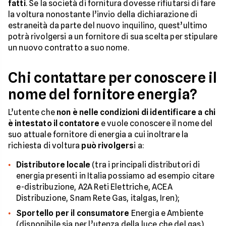
fatti
. Se la società di fornitura dovesse rifiutarsi di fare
la voltura nonostante l’invio della dichiarazione di
estraneità da parte del nuovo inquilino, quest’ultimo
potrà rivolgersi a un fornitore di sua scelta per stipulare
un nuovo contratto a suo nome.
Chi contattare per conoscere il
nome del fornitore energia?
L’utente che
non è nelle condizioni di identificare a chi
è intestato il contatore
e vuole conoscere il nome del
suo attuale fornitore di energia a cui inoltrare la
richiesta di voltura
può rivolgers
i a:
Distributore locale
(tra i principali distributori di
energia presenti in Italia possiamo ad esempio citare
e-distribuzione, A2A Reti Elettriche, ACEA
Distribuzione, Snam Rete Gas, italgas, Iren);
Sportello per il consumatore
Energia e Ambiente
(disponibile sia per l’utenza della luce che del gas).