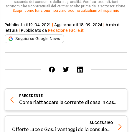
seconda dei consumi e della stagionalità. Verifica le condizioni
economiche e contrattuali del Partner scelto prima della sottoscrizione.
Scopri come funziona il servizio e come calcoliamo il risparmio
Pubblicato il
19-04-2021
|
Aggiornato il
18-09-2024
|
6
min di
lettura
|
Pubblicato da
Redazione Facile.it
Seguici su Google News
PRECEDENTE
Come riattaccare la corrente di casa in caso di guasto, morosità o trasloco
SUCCESSIVO
Offerte Luce e Gas: i vantaggi della consulenza telefonica