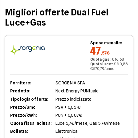
Migliori offerte Dual Fuel
Luce+Gas
Spesa mensile:
47
,57€
Quota gas:
:
€ 16,68
Quota luce:
:
€ 30,88
€ 570,79/anno
Fornitore:
SORGENIA SPA
Prodotto:
Next Energy PUNtuale
Tipologia offerta:
Prezzo indicizzato
Prezzo/Smc:
PSV + 0,05 €
Prezzo/kWh:
PUN + 0,007€
Quota fissa inclusa:
Luce 5,7€/mese, Gas 5,7€/mese
Bolletta:
Elettronica