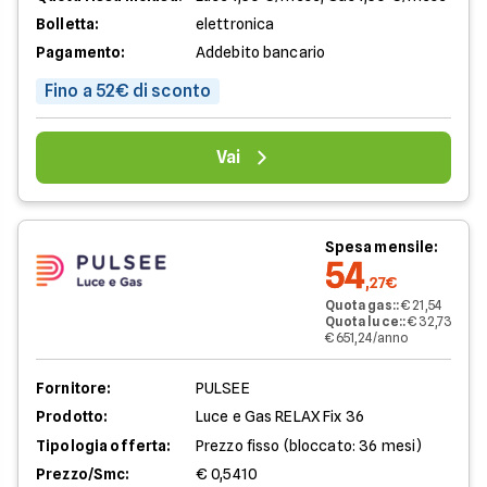
Bolletta:
elettronica
Pagamento:
Addebito bancario
Fino a 52€ di sconto
Vai
Spesa mensile:
54
,27€
Quota gas:
:
€ 21,54
Quota luce:
:
€ 32,73
€ 651,24/anno
Fornitore:
PULSEE
Prodotto:
Luce e Gas RELAX Fix 36
Tipologia offerta:
Prezzo fisso (bloccato: 36 mesi)
Prezzo/Smc:
€ 0,5410