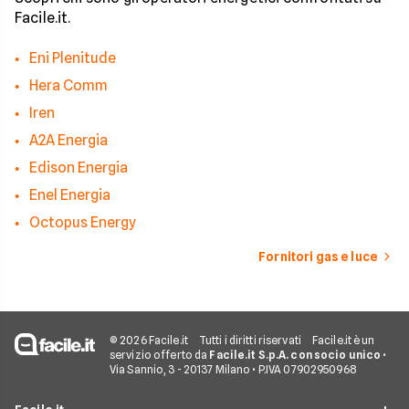
Facile.it.
Eni Plenitude
Hera Comm
Iren
A2A Energia
Edison Energia
Enel Energia
Octopus Energy
Fornitori gas e luce
© 2026 Facile.it
Tutti i diritti riservati
Facile.it è un
servizio offerto da
Facile.it S.p.A. con socio unico
•
Via Sannio, 3 - 20137 Milano • P.IVA 07902950968