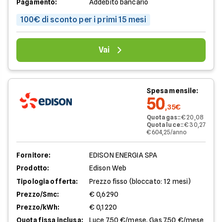
Pagamento:
Addebito bancario
100€ di sconto per i primi 15 mesi
Vai
Spesa mensile:
50
,35€
Quota gas:
:
€ 20,08
Quota luce:
:
€ 30,27
€ 604,25/anno
Fornitore:
EDISON ENERGIA SPA
Prodotto:
Edison Web
Tipologia offerta:
Prezzo fisso (bloccato: 12 mesi)
Prezzo/Smc:
€ 0,6290
Prezzo/kWh:
€ 0,1220
Quota fissa inclusa:
Luce 7,50 €/mese, Gas 7,50 €/mese