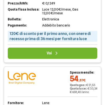
Prezzo/kWh:
€ 0,1249
Quota fissa inclusa:
Luce 12,00€/mese, Gas
12,00€/mese
Bolletta:
Elettronica
Pagamento:
Addebito bancario
120€ di sconto per il primo anno, con onere di
recesso prima di 36 mesi per fornitura luce
Vai
Spesa mensile:
54
,87€
Quota gas:
:
€ 21,53
Quota luce:
:
€ 33,34
€ 658,40/anno
Fornitore:
Lene