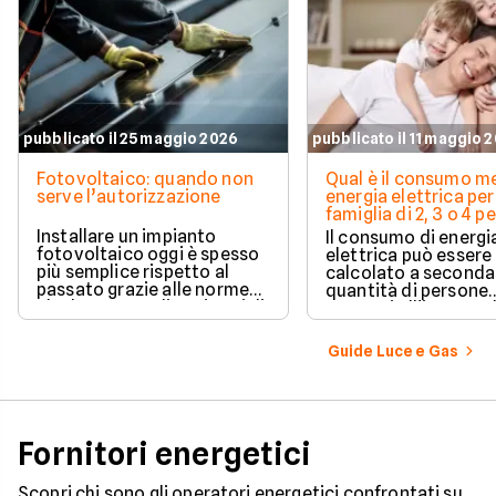
pubblicato il 25 maggio 2026
pubblicato il 11 maggio 
Fotovoltaico: quando non
Qual è il consumo me
serve l’autorizzazione
energia elettrica per
famiglia di 2, 3 o 4 
Installare un impianto
Il consumo di energi
fotovoltaico oggi è spesso
elettrica può essere
più semplice rispetto al
calcolato a seconda
passato grazie alle norme
quantità di persone
che hanno ampliato i casi di
presenti all'interno d
edilizia libera.
determinato edifici
numerosi i fattori c
Guide Luce e Gas
influenzano questo 
occorre tenerli in
considerazione per
effettuare una stim
coerente.
Fornitori energetici
Scopri chi sono gli operatori energetici confrontati su