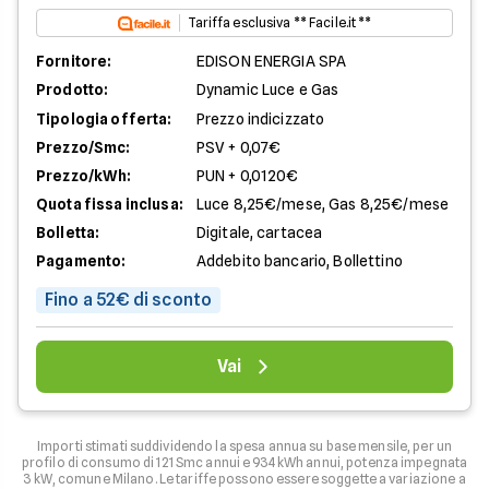
Tariffa esclusiva ** Facile.it **
Fornitore:
EDISON ENERGIA SPA
Prodotto:
Dynamic Luce e Gas
Tipologia offerta:
Prezzo indicizzato
Prezzo/Smc:
PSV + 0,07€
Prezzo/kWh:
PUN + 0,0120€
Quota fissa inclusa:
Luce 8,25€/mese, Gas 8,25€/mese
Bolletta:
Digitale, cartacea
Pagamento:
Addebito bancario, Bollettino
Fino a 52€ di sconto
Vai
Importi stimati suddividendo la spesa annua su base mensile, per un
profilo di consumo di 121 Smc annui e 934 kWh annui, potenza impegnata
3 kW, comune Milano. Le tariffe possono essere soggette a variazione a