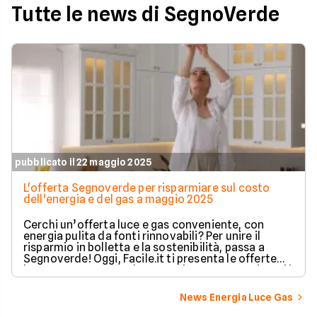
Tutte le news di SegnoVerde
pubblicato il 22 maggio 2025
L'offerta Segnoverde per risparmiare sul costo
dell'energia e del gas a maggio 2025
Cerchi un’offerta luce e gas conveniente, con
energia pulita da fonti rinnovabili? Per unire il
risparmio in bolletta e la sostenibilità, passa a
Segnoverde! Oggi, Facile.it ti presenta le offerte
luce e gas Segnoverde a maggio 2025: scopri tutti i
vantaggi per la tua casa.
News Energia Luce Gas