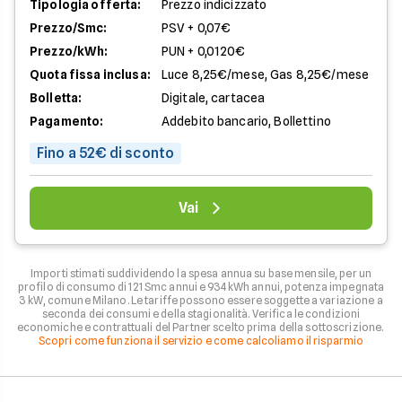
Tipologia offerta:
Prezzo indicizzato
Prezzo/Smc:
PSV + 0,07€
Prezzo/kWh:
PUN + 0,0120€
Quota fissa inclusa:
Luce 8,25€/mese, Gas 8,25€/mese
Bolletta:
Digitale, cartacea
Pagamento:
Addebito bancario, Bollettino
Fino a 52€ di sconto
Vai
Importi stimati suddividendo la spesa annua su base mensile, per un
profilo di consumo di 121 Smc annui e 934 kWh annui, potenza impegnata
3 kW, comune Milano. Le tariffe possono essere soggette a variazione a
seconda dei consumi e della stagionalità. Verifica le condizioni
economiche e contrattuali del Partner scelto prima della sottoscrizione.
Scopri come funziona il servizio e come calcoliamo il risparmio