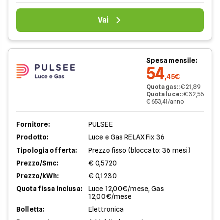
Vai
Spesa mensile:
54
,45€
Quota gas:
:
€ 21,89
Quota luce:
:
€ 32,56
€ 653,41/anno
Fornitore:
PULSEE
Prodotto:
Luce e Gas RELAX Fix 36
Tipologia offerta:
Prezzo fisso (bloccato: 36 mesi)
Prezzo/Smc:
€ 0,5720
Prezzo/kWh:
€ 0,1230
Quota fissa inclusa:
Luce 12,00€/mese, Gas
12,00€/mese
Bolletta:
Elettronica