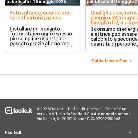
pubblicato il 25 maggio 2026
pubblicato il 11 maggio 
Fotovoltaico: quando non
Qual è il consumo me
serve l’autorizzazione
energia elettrica per
famiglia di 2, 3 o 4 
Installare un impianto
Il consumo di energi
fotovoltaico oggi è spesso
elettrica può essere
più semplice rispetto al
calcolato a seconda
passato grazie alle norme
quantità di persone
che hanno ampliato i casi di
presenti all'interno d
edilizia libera.
determinato edifici
numerosi i fattori c
Guide Luce e Gas
influenzano questo 
occorre tenerli in
considerazione per
effettuare una stim
coerente.
© 2026 Facile.it
Tutti i diritti riservati
Facile.it è un
servizio offerto da
Facile.it S.p.A. con socio unico
•
Via Sannio, 3 - 20137 Milano • P.IVA 07902950968
Facile.it