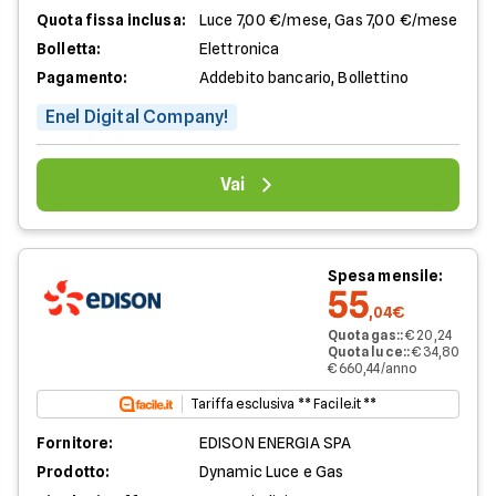
Quota fissa inclusa:
Luce 7,00 €/mese, Gas 7,00 €/mese
Bolletta:
Elettronica
Pagamento:
Addebito bancario, Bollettino
Enel Digital Company!
Vai
Spesa mensile:
55
,04€
Quota gas:
:
€ 20,24
Quota luce:
:
€ 34,80
€ 660,44/anno
Tariffa esclusiva ** Facile.it **
Fornitore:
EDISON ENERGIA SPA
Prodotto:
Dynamic Luce e Gas