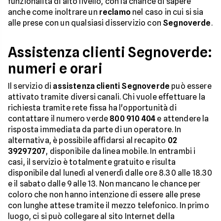
funzionalità di alto livello, con la chance di sapere
anche come inoltrare un
reclamo
nel caso in cui si sia
alle prese con un qualsiasi disservizio con
Segnoverde
.
Assistenza clienti Segnoverde:
numeri e orari
Il servizio di
assistenza clienti Segnoverde
può essere
attivato tramite diversi canali. Chi vuole effettuare la
richiesta tramite rete fissa ha l'opportunità di
contattare il numero verde
800 910 404
e attendere la
risposta immediata da parte di un operatore. In
alternativa, è possibile affidarsi al recapito
02
39297207
, disponibile da linea mobile. In entrambi i
casi, il servizio è totalmente gratuito e risulta
disponibile dal lunedì al venerdì dalle ore 8.30 alle 18.30
e il sabato dalle 9 alle 13. Non mancano le chance per
coloro che non hanno intenzione di essere alle prese
con lunghe attese tramite il mezzo telefonico. In primo
luogo, ci si può collegare al sito Internet della