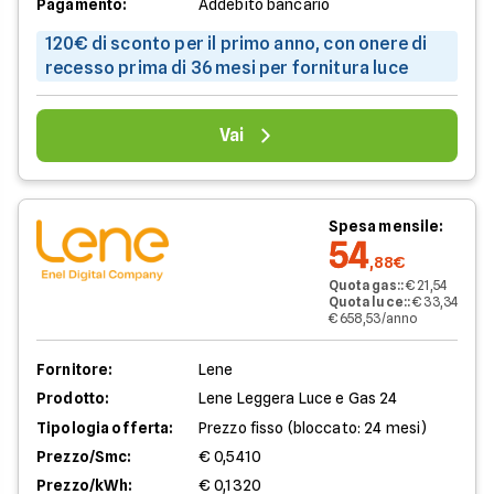
Pagamento:
Addebito bancario
120€ di sconto per il primo anno, con onere di
recesso prima di 36 mesi per fornitura luce
Vai
Spesa mensile:
54
,88€
Quota gas:
:
€ 21,54
Quota luce:
:
€ 33,34
€ 658,53/anno
Fornitore:
Lene
Prodotto:
Lene Leggera Luce e Gas 24
Tipologia offerta:
Prezzo fisso (bloccato: 24 mesi)
Prezzo/Smc:
€ 0,5410
Prezzo/kWh:
€ 0,1320