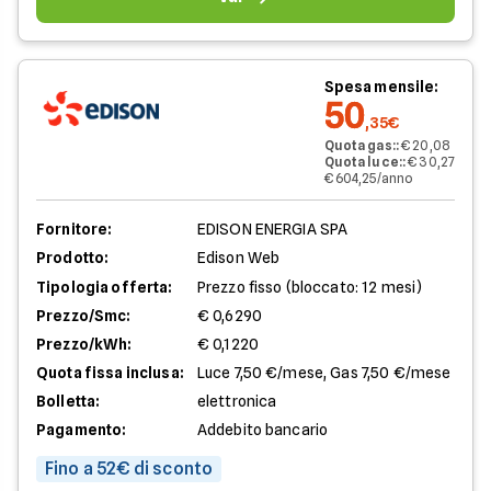
Spesa mensile:
50
,35€
Quota gas:
:
€ 20,08
Quota luce:
:
€ 30,27
€ 604,25/anno
Fornitore:
EDISON ENERGIA SPA
Prodotto:
Edison Web
Tipologia offerta:
Prezzo fisso (bloccato: 12 mesi)
Prezzo/Smc:
€ 0,6290
Prezzo/kWh:
€ 0,1220
Quota fissa inclusa:
Luce 7,50 €/mese, Gas 7,50 €/mese
Bolletta:
elettronica
Pagamento:
Addebito bancario
Fino a 52€ di sconto