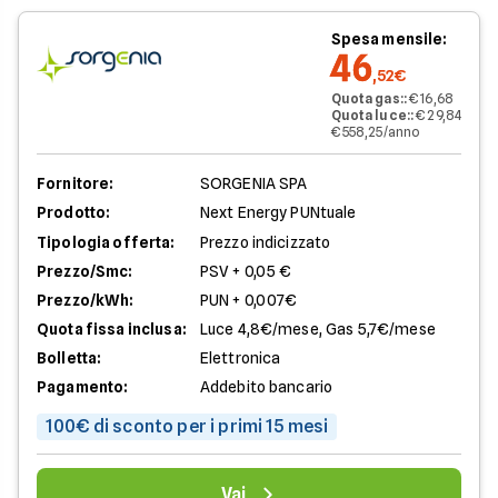
Spesa mensile:
46
,52€
Quota gas:
:
€ 16,68
Quota luce:
:
€ 29,84
€ 558,25/anno
Fornitore:
SORGENIA SPA
Prodotto:
Next Energy PUNtuale
Tipologia offerta:
Prezzo indicizzato
Prezzo/Smc:
PSV + 0,05 €
Prezzo/kWh:
PUN + 0,007€
Quota fissa inclusa:
Luce 4,8€/mese, Gas 5,7€/mese
Bolletta:
Elettronica
Pagamento:
Addebito bancario
100€ di sconto per i primi 15 mesi
Vai