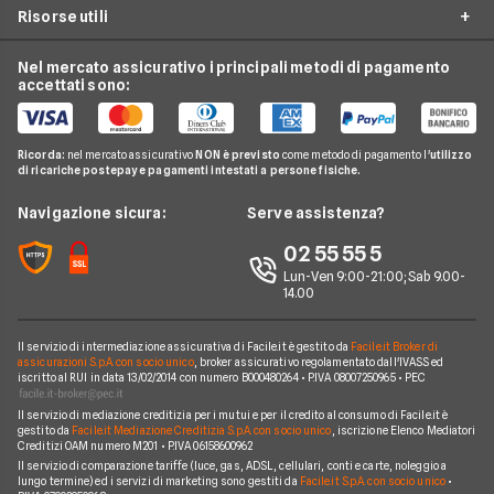
Climatizzazione
Risorse utili
Costo Kwh
Conti e Carte
Enel
Offerte Energia Partita Iva
Fasce Orarie Energia
Telefonia Mobile
Eni Plenitude
Nel mercato assicurativo i principali metodi di pagamento
Migliori Offerte Luce
Osservatorio Gas e Luce
accettati sono:
Cambio gestore energia
Pay TV
Acea
Migliori Offerte Gas
Guida Luce e Gas
Miglior Fornitore Energia Elettrica
Noleggio Lungo Termine
Gas Natural
Domande Luce e Gas
Ricorda:
nel mercato assicurativo
NON è previsto
come metodo di pagamento l'
utilizzo
Miglior Fornitore Gas
News
A2A
di ricariche postepay e pagamenti intestati a persone fisiche.
Glossario Gas e Luce
Chi siamo
Edison
Navigazione sicura:
Serve assistenza?
Notizie Luce e Gas
Perché scegliere Facile.it
Iren
02 55 55 5
Argomenti in evidenza Gas e Luce
Contatti
Optima
Lun-Ven 9:00-21:00; Sab 9.00-
14.00
Mappa del sito
Engie
Sorgenia
Il servizio di intermediazione assicurativa di Facile.it è gestito da
Facile.it Broker di
assicurazioni S.p.A. con socio unico
, broker assicurativo regolamentato dall'IVASS ed
iscritto al RUI in data 13/02/2014 con numero B000480264 • P.IVA 08007250965 • PEC
Fornitori Energetici
Il servizio di mediazione creditizia per i mutui e per il credito al consumo di Facile.it è
gestito da
Facile.it Mediazione Creditizia S.p.A. con socio unico
, iscrizione Elenco Mediatori
Creditizi OAM numero M201 • P.IVA 06158600962
Il servizio di comparazione tariffe (luce, gas, ADSL, cellulari, conti e carte, noleggio a
lungo termine) ed i servizi di marketing sono gestiti da
Facile.it S.p.A. con socio unico
•