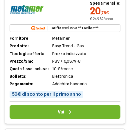
Spesa mensile:
20
,78€
€ 249,32/anno
Tariffa esclusiva ** Facile.it **
Fornitore:
Metamer
Prodotto:
Easy Trend - Gas
Tipologia offerta:
Prezzo indicizzato
Prezzo/Smc:
PSV + 0,0379 €
Quota fissa inclusa:
10 €/mese
Bolletta:
Elettronica
Pagamento:
Addebito bancario
50€ di sconto per il primo anno
Vai