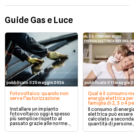
Guide Gas e Luce
pubblicato il 25 maggio 2026
pubblicato il 11 maggio 
Fotovoltaico: quando non
Qual è il consumo me
serve l’autorizzazione
energia elettrica per
famiglia di 2, 3 o 4 
Installare un impianto
Il consumo di energi
fotovoltaico oggi è spesso
elettrica può essere
più semplice rispetto al
calcolato a seconda
passato grazie alle norme
quantità di persone
che hanno ampliato i casi di
presenti all'interno d
edilizia libera.
determinato edifici