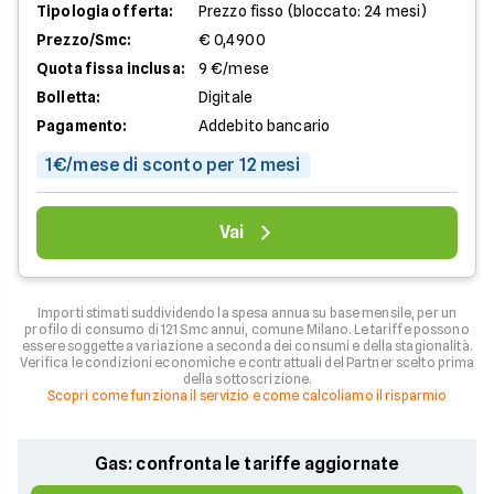
Tipologia offerta:
Prezzo fisso (bloccato: 24 mesi)
Prezzo/Smc:
€ 0,4900
Quota fissa inclusa:
9 €/mese
Bolletta:
Digitale
Pagamento:
Addebito bancario
1€/mese di sconto per 12 mesi
Vai
Importi stimati suddividendo la spesa annua su base mensile, per un
profilo di consumo di 121 Smc annui, comune Milano. Le tariffe possono
essere soggette a variazione a seconda dei consumi e della stagionalità.
Verifica le condizioni economiche e contrattuali del Partner scelto prima
della sottoscrizione.
Scopri come funziona il servizio e come calcoliamo il risparmio
Gas: confronta le tariffe aggiornate