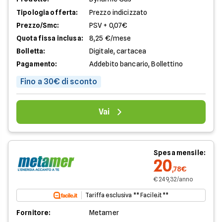
Tipologia offerta:
Prezzo indicizzato
Prezzo/Smc:
PSV + 0,07€
Quota fissa inclusa:
8,25 €/mese
Bolletta:
Digitale, cartacea
Pagamento:
Addebito bancario, Bollettino
Fino a 30€ di sconto
Vai
Spesa mensile:
20
,78€
€ 249,32/anno
Tariffa esclusiva ** Facile.it **
Fornitore:
Metamer