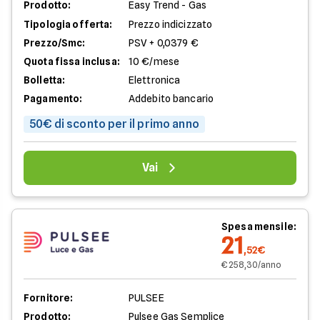
Prodotto:
Easy Trend - Gas
Tipologia offerta:
Prezzo indicizzato
Prezzo/Smc:
PSV + 0,0379 €
Quota fissa inclusa:
10 €/mese
Bolletta:
Elettronica
Pagamento:
Addebito bancario
50€ di sconto per il primo anno
Vai
Spesa mensile:
21
,52€
€ 258,30/anno
Fornitore:
PULSEE
Prodotto:
Pulsee Gas Semplice