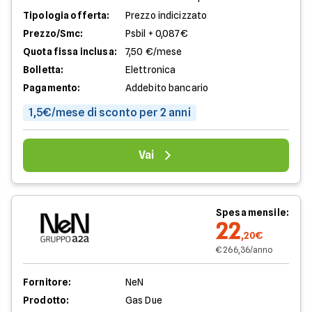
Tipologia offerta:
Prezzo indicizzato
Prezzo/Smc:
Psbil + 0,087€
Quota fissa inclusa:
7,50 €/mese
Bolletta:
Elettronica
Pagamento:
Addebito bancario
1,5€/mese di sconto per 2 anni
Vai
Spesa mensile:
22
,20€
€ 266,36/anno
Fornitore:
NeN
Prodotto:
Gas Due