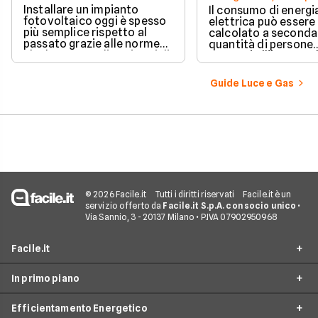
Installare un impianto
Il consumo di energi
fotovoltaico oggi è spesso
elettrica può essere
più semplice rispetto al
calcolato a seconda
passato grazie alle norme
quantità di persone
che hanno ampliato i casi di
presenti all'interno d
edilizia libera.
determinato edifici
numerosi i fattori c
Guide Luce e Gas
influenzano questo 
occorre tenerli in
considerazione per
effettuare una stim
coerente.
© 2026 Facile.it
Tutti i diritti riservati
Facile.it è un
servizio offerto da
Facile.it S.p.A. con socio unico
•
Via Sannio, 3 - 20137 Milano • P.IVA 07902950968
Facile.it
In primo piano
Assicurazioni
Efficientamento Energetico
Prestiti
Facile Energia