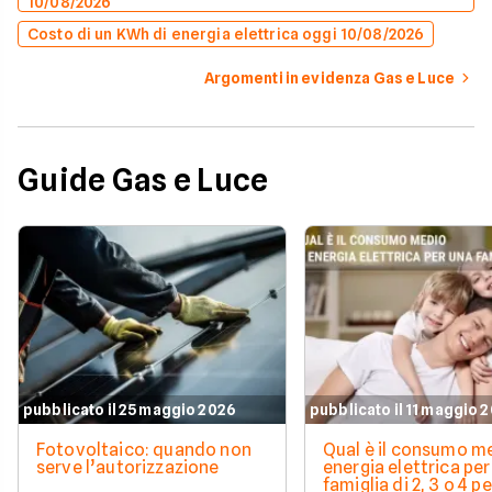
10/08/2026
Costo di un KWh di energia elettrica oggi 10/08/2026
Argomenti in evidenza Gas e Luce
Guide Gas e Luce
pubblicato il 25 maggio 2026
pubblicato il 11 maggio 
Fotovoltaico: quando non
Qual è il consumo me
serve l’autorizzazione
energia elettrica per
famiglia di 2, 3 o 4 