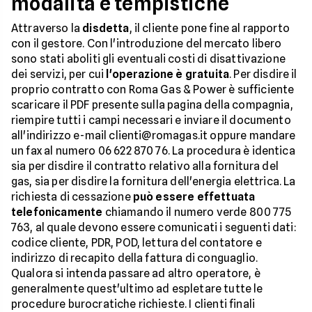
modalità e tempistiche
Attraverso la
disdetta
, il cliente pone fine al rapporto
con il gestore. Con l'introduzione del mercato libero
sono stati aboliti gli eventuali costi di disattivazione
dei servizi, per cui
l'operazione è gratuita
. Per disdire il
proprio contratto con Roma Gas & Power è sufficiente
scaricare il PDF presente sulla pagina della compagnia,
riempire tutti i campi necessari e inviare il documento
all'indirizzo e-mail clienti@romagas.it oppure mandare
un fax al numero 06 622 870 76. La procedura è identica
sia per disdire il contratto relativo alla fornitura del
gas, sia per disdire la fornitura dell'energia elettrica. La
richiesta di cessazione
può essere effettuata
telefonicamente
chiamando il numero verde 800 775
763, al quale devono essere comunicati i seguenti dati:
codice cliente, PDR, POD, lettura del contatore e
indirizzo di recapito della fattura di conguaglio.
Qualora si intenda passare ad altro operatore, è
generalmente quest'ultimo ad espletare tutte le
procedure burocratiche richieste. I clienti finali