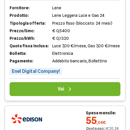
Fornitore:
Lene
Prodotto:
Lene Leggera Luce e Gas 24
Tipologia offerta:
Prezzo fisso (bloccato: 24 mesi)
Prezzo/Smc:
€ 0,5400
Prezzo/kWh:
€ 0,1320
Quota fissa inclusa:
Luce 7,00 €/mese, Gas 7,00 €/mese
Bolletta:
Elettronica
Pagamento:
Addebito bancario, Bollettino
Enel Digital Company!
Vai
Spesa mensile:
55
,04€
Quota gas:
:
€ 20,24