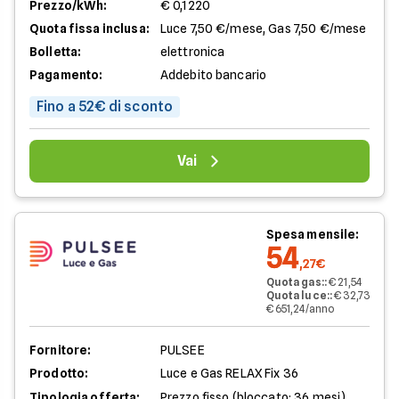
Prezzo/kWh:
€ 0,1220
Quota fissa inclusa:
Luce 7,50 €/mese, Gas 7,50 €/mese
Bolletta:
elettronica
Pagamento:
Addebito bancario
Fino a 52€ di sconto
Vai
Spesa mensile:
54
,27€
Quota gas:
:
€ 21,54
Quota luce:
:
€ 32,73
€ 651,24/anno
Fornitore:
PULSEE
Prodotto:
Luce e Gas RELAX Fix 36
Tipologia offerta:
Prezzo fisso (bloccato: 36 mesi)