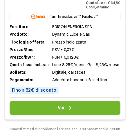
Quota luce:
:
€ 34,80
€ 660,44/anno
Tariffa esclusiva ** Facile.it **
Fornitore:
EDISON ENERGIA SPA
Prodotto:
Dynamic Luce e Gas
Tipologia offerta:
Prezzo indicizzato
Prezzo/Smc:
PSV + 0,07€
Prezzo/kWh:
PUN + 0,0120€
Quota fissa inclusa:
Luce 8,25€/mese, Gas 8,25€/mese
Bolletta:
Digitale, cartacea
Pagamento:
Addebito bancario, Bollettino
Fino a 52€ di sconto
Vai
Importi stimati suddividendo la spesa annua su base mensile, per un