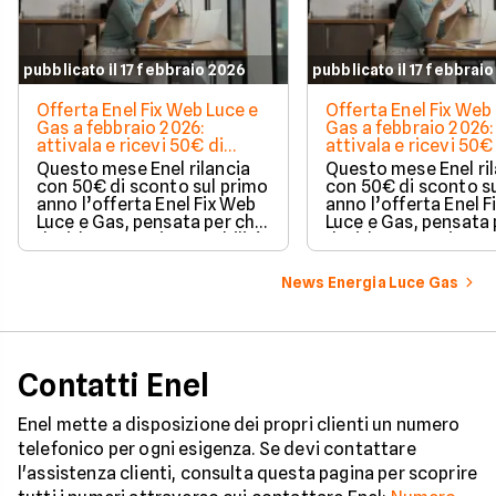
pubblicato il 17 febbraio 2026
pubblicato il 17 febbrai
Offerta Enel Fix Web Luce e
Offerta Enel Fix Web
Gas a febbraio 2026:
Gas a febbraio 2026:
attivala e ricevi 50€ di
attivala e ricevi 50€
sconto
sconto
Questo mese Enel rilancia
Questo mese Enel ri
con 50€ di sconto sul primo
con 50€ di sconto s
anno l’offerta Enel Fix Web
anno l’offerta Enel 
Luce e Gas, pensata per chi
Luce e Gas, pensata 
desidera maggiore stabilità
desidera maggiore st
e prevedibilità in bolletta.
e prevedibilità in bol
News Energia Luce Gas
Contatti Enel
Enel mette a disposizione dei propri clienti un numero
telefonico per ogni esigenza. Se devi contattare
l'assistenza clienti, consulta questa pagina per scoprire