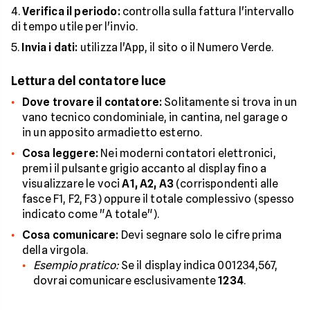
Verifica il periodo:
controlla sulla fattura l'intervallo
di tempo utile per l'invio.
Invia i dati:
utilizza l'App, il sito o il Numero Verde.
Lettura del contatore luce
Dove trovare il contatore:
Solitamente si trova in un
vano tecnico condominiale, in cantina, nel garage o
in un apposito armadietto esterno.
Cosa leggere:
Nei moderni contatori elettronici,
premi il pulsante grigio accanto al display fino a
visualizzare le voci
A1, A2, A3
(corrispondenti alle
fasce F1, F2, F3) oppure il totale complessivo (spesso
indicato come "A totale").
Cosa comunicare:
Devi segnare solo le cifre prima
della virgola.
Esempio pratico:
Se il display indica 001234,567,
dovrai comunicare esclusivamente
1234
.