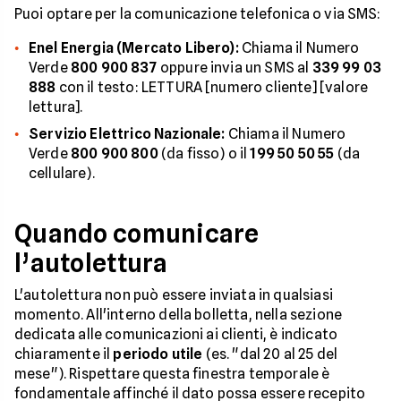
Puoi optare per la comunicazione telefonica o via SMS:
Enel Energia (Mercato Libero):
Chiama il Numero
Verde
800 900 837
oppure invia un SMS al
339 99 03
888
con il testo: LETTURA [numero cliente] [valore
lettura].
Servizio Elettrico Nazionale:
Chiama il Numero
Verde
800 900 800
(da fisso) o il
199 50 50 55
(da
cellulare).
Quando comunicare
l’autolettura
L'autolettura non può essere inviata in qualsiasi
momento. All'interno della bolletta, nella sezione
dedicata alle comunicazioni ai clienti, è indicato
chiaramente il
periodo utile
(es. "dal 20 al 25 del
mese"). Rispettare questa finestra temporale è
fondamentale affinché il dato possa essere recepito