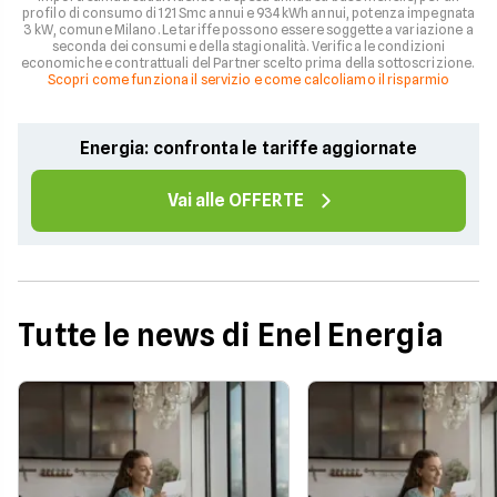
profilo di consumo di 121 Smc annui e 934 kWh annui, potenza impegnata
3 kW, comune Milano. Le tariffe possono essere soggette a variazione a
seconda dei consumi e della stagionalità. Verifica le condizioni
economiche e contrattuali del Partner scelto prima della sottoscrizione.
Scopri come funziona il servizio e come calcoliamo il risparmio
Energia: confronta le tariffe aggiornate
Vai alle OFFERTE
Tutte le news di Enel Energia