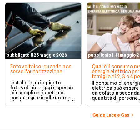
pubblicato il 25 maggio 2026
pubblicato il 11 maggio 
Fotovoltaico: quando non
Qual è il consumo me
serve l’autorizzazione
energia elettrica per
famiglia di 2, 3 o 4 
Installare un impianto
Il consumo di energi
fotovoltaico oggi è spesso
elettrica può essere
più semplice rispetto al
calcolato a seconda
passato grazie alle norme
quantità di persone
che hanno ampliato i casi di
presenti all'interno d
edilizia libera.
determinato edifici
numerosi i fattori c
Guide Luce e Gas
influenzano questo 
occorre tenerli in
considerazione per
effettuare una stim
coerente.