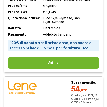
Prezzo/Smc:
€ 0,5410
Prezzo/kWh:
€ 0,1249
Quota fissa inclusa:
Luce 12,00€/mese, Gas
12,00€/mese
Bolletta:
Elettronica
Pagamento:
Addebito bancario
120€ di sconto per il primo anno, con onere di
recesso prima di 36 mesi per fornitura luce
Vai
Spesa mensile:
54
,87€
Quota gas:
:
€ 21,53
Quota luce:
:
€ 33,34
€ 658,40/anno