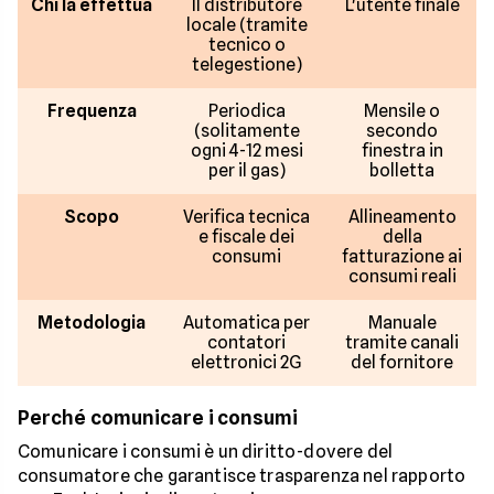
Chi la effettua
Il distributore
L'utente finale
locale (tramite
tecnico o
telegestione)
Frequenza
Periodica
Mensile o
(solitamente
secondo
ogni 4-12 mesi
finestra in
per il gas)
bolletta
Scopo
Verifica tecnica
Allineamento
e fiscale dei
della
consumi
fatturazione ai
consumi reali
Metodologia
Automatica per
Manuale
contatori
tramite canali
elettronici 2G
del fornitore
Perché comunicare i consumi
Comunicare i consumi è un diritto-dovere del
consumatore che garantisce trasparenza nel rapporto