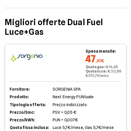
Migliori offerte Dual Fuel
Luce+Gas
Spesa mensile:
47
,57€
Quota gas:
:
€ 16,68
Quota luce:
:
€ 30,88
€ 570,79/anno
Fornitore:
SORGENIA SPA
Prodotto:
Next Energy PUNtuale
Tipologia offerta:
Prezzo indicizzato
Prezzo/Smc:
PSV + 0,05 €
Prezzo/kWh:
PUN + 0,007€
Quota fissa inclusa:
Luce 5,7€/mese, Gas 5,7€/mese