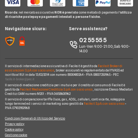
Guida Luce e Gas
Miglior Fornitore Energia Elettrica
Noleggio Lungo Termine
Gas Natural
Domande Luce e Gas
Ricorda:
nel mercato assicurativo
NON è previsto
come metodo di pagamento l'
utilizzo
Miglior Fornitore Gas
News
A2A
di ricariche postepay e pagamenti intestati a persone fisiche.
Glossario Gas e Luce
Chi siamo
Edison
Navigazione sicura:
Serve assistenza?
Notizie Luce e Gas
Perché scegliere Facile.it
Iren
02 55 55 5
Argomenti in evidenza Gas e Luce
Contatti
Optima
Lun-Ven 9:00-21:00; Sab 9.00-
14.00
Mappa del sito
Engie
Sorgenia
Il servizio di intermediazione assicurativa di Facile.it è gestito da
Facile.it Broker di
assicurazioni S.p.A. con socio unico
, broker assicurativo regolamentato dall'IVASS ed
iscritto al RUI in data 13/02/2014 con numero B000480264 • P.IVA 08007250965 • PEC
Fornitori Energetici
Il servizio di mediazione creditizia per i mutui e per il credito al consumo di Facile.it è
gestito da
Facile.it Mediazione Creditizia S.p.A. con socio unico
, iscrizione Elenco Mediatori
Creditizi OAM numero M201 • P.IVA 06158600962
Il servizio di comparazione tariffe (luce, gas, ADSL, cellulari, conti e carte, noleggio a
lungo termine) ed i servizi di marketing sono gestiti da
Facile.it S.p.A. con socio unico
•
P.IVA 07902950968
Condizioni Generali di Utilizzo del Servizio
Privacy policy
Cookie policy
Gestione cookie