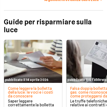
Guide per risparmiare sulla
luce
pubblicato il 14 aprile 2026
pubblicato il 12 febbrai
Come leggere la bolletta
Falsa doppia bolletta
della luce: le voci e i costi
gas: come riconoscer
da conoscere
come proteggersi d
questa truffa
Saper leggere
Le truffe telefonich
correttamente la bolletta
relative ai contratti 