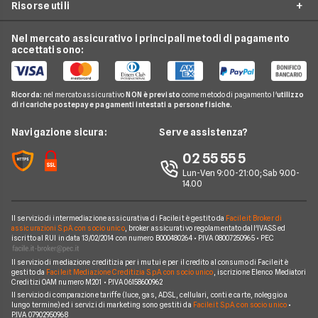
Risorse utili
Costo Kwh
Conti e Carte
Enel
Offerte Energia Partita Iva
Fasce Orarie Energia
Telefonia Mobile
Eni Plenitude
Nel mercato assicurativo i principali metodi di pagamento
Migliori Offerte Luce
Osservatorio Gas e Luce
accettati sono:
Cambio gestore energia
Pay TV
Acea
Migliori Offerte Gas
Guida Luce e Gas
Miglior Fornitore Energia Elettrica
Noleggio Lungo Termine
Gas Natural
Domande Luce e Gas
Ricorda:
nel mercato assicurativo
NON è previsto
come metodo di pagamento l'
utilizzo
Miglior Fornitore Gas
News
A2A
di ricariche postepay e pagamenti intestati a persone fisiche.
Glossario Gas e Luce
Chi siamo
Edison
Navigazione sicura:
Serve assistenza?
Notizie Luce e Gas
Perché scegliere Facile.it
Iren
02 55 55 5
Argomenti in evidenza Gas e Luce
Contatti
Optima
Lun-Ven 9:00-21:00; Sab 9.00-
14.00
Mappa del sito
Engie
Sorgenia
Il servizio di intermediazione assicurativa di Facile.it è gestito da
Facile.it Broker di
assicurazioni S.p.A. con socio unico
, broker assicurativo regolamentato dall'IVASS ed
iscritto al RUI in data 13/02/2014 con numero B000480264 • P.IVA 08007250965 • PEC
Fornitori Energetici
Il servizio di mediazione creditizia per i mutui e per il credito al consumo di Facile.it è
gestito da
Facile.it Mediazione Creditizia S.p.A. con socio unico
, iscrizione Elenco Mediatori
Creditizi OAM numero M201 • P.IVA 06158600962
Il servizio di comparazione tariffe (luce, gas, ADSL, cellulari, conti e carte, noleggio a
lungo termine) ed i servizi di marketing sono gestiti da
Facile.it S.p.A. con socio unico
•
P.IVA 07902950968