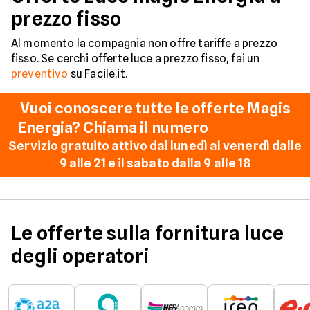
prezzo fisso
Al momento la compagnia non offre tariffe a prezzo
fisso. Se cerchi offerte luce a prezzo fisso, fai un
preventivo
su Facile.it.
Vuoi conoscere tutte le offerte Magis
Energia? Chiama il numero
02 5555777
Servizio gratuito attivo dal lunedì al venerdì dalle
9 alle 21 e il sabato dalla 9 alle 18
Le offerte sulla fornitura luce
degli operatori