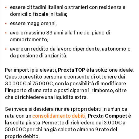
essere cittadini italiani o stranieri con residenza e
domicilio fiscale in Italia;
essere maggiorenni;
avere massimo 83 anni alla fine del piano di
ammortamento;
avere un reddito da lavoro dipendente, autonomo o
da pensione di anzianità.
Per importi più elevati,
Prexta TOP
è la soluzione ideale.
Questo prestito personale consente di ottenere dai
30.000€ ai 75.000€, con la possibilità di modificare
l’importo di una rata o posticiparne il rimborso, oltre
che di richiedere una liquidità extra.
Se invece si desidera riunire i propri debiti in un'unica
rata con un
consolidamento debiti
,
Prexta Compact
è
la scelta giusta. Permette di richiedere dai 3.000€ ai
50.000€ per chi ha già saldato almeno 9 rate del
proprio debito.