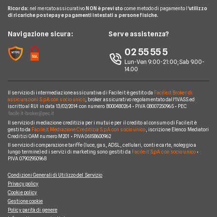
Pay TV
Guide Conti
Ricorda:
nel mercato assicurativo
NON è previsto
come metodo di pagamento l'
utilizzo
Mutui INPDAP
Piccoli Prestiti
di ricariche postepay e pagamenti intestati a persone fisiche.
Noleggio Lungo Termine
Guide Carte
Calcolo Interessi Mutuo
Prestiti Veloci
News
Navigazione sicura:
Serve assistenza?
News Prestiti
Mutuo Liquidità
Prestito INPS/INPDAP
Chi siamo
02 55 55 5
News Carte
Mutui Ristrutturazione
Prestiti a Protestati
Lun-Ven 9:00-21:00; Sab 9.00-
Perché scegliere Facile.it
News Conti
14.00
Mutuo Tasso Fisso
Prestiti per Giovani
Contatti
News Mutui
Consolidamento Debiti
Il servizio di intermediazione assicurativa di Facile.it è gestito da
Facile.it Broker di
Mappa del sito
assicurazioni S.p.A. con socio unico
, broker assicurativo regolamentato dall'IVASS ed
iscritto al RUI in data 13/02/2014 con numero B000480264 • P.IVA 08007250965 • PEC
Prestiti Moto
Il servizio di mediazione creditizia per i mutui e per il credito al consumo di Facile.it è
Prestiti per disoccupati
gestito da
Facile.it Mediazione Creditizia S.p.A. con socio unico
, iscrizione Elenco Mediatori
Creditizi OAM numero M201 • P.IVA 06158600962
Prestiti senza busta paga
Il servizio di comparazione tariffe (luce, gas, ADSL, cellulari, conti e carte, noleggio a
lungo termine) ed i servizi di marketing sono gestiti da
Facile.it S.p.A. con socio unico
•
P.IVA 07902950968
Condizioni Generali di Utilizzo del Servizio
Privacy policy
Cookie policy
Gestione cookie
Policy parità di genere