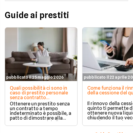
Guide ai prestiti
pubblicato il 25 maggio 2026
pubblicato il 22 aprile 2
Quali possibilità ci sono in
Come funziona il ri
caso di prestito personale
della cessione del q
senza contratto
indeterminato
Il rinnovo della cess
Ottenere un prestito senza
quinto ti permette d
un contratto a tempo
ottenere nuova liqui
indeterminato è possibile, a
chiudendo il tuo ve
patto di dimostrare alla
prestito per aprirne 
banca una capacità di
vantaggioso.
rimborso solida e costante.
Scopri quali sono i requisiti