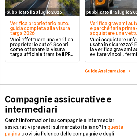
pubblicato il 20 luglio 2026
pubblicato il 15 luglio 2
Verifica proprietario auto:
Verifica gravami au
guida completa alla visura
e perché farla prima 
targa 2026
acquistare una vett
Vuoi effettuare una verifica
Vuoi acquistare un'
proprietario auto? Scopri
usata in sicurezza? 
come ottenere la visura
la verifica gravami a
targa ufficiale tramite il PRA
evitare vincoli, fermi
per controllare dati e
ipoteche. Scopri co
vincoli in totale sicurezza.
tutelare il tuo acqui
Guide Assicurazioni
Compagnie assicurative e
intermediari
Cerchi informazioni su compagnie e intermediari
assicurativi presenti sul mercato italiano? In
questa
pagina
trovi sia l’elenco delle compagnie e degli