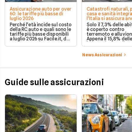
Assicurazione auto per over
Catastrofi naturali, 
60: le tariffe più basse di
casa e sanità integra
luglio 2026
l'Italia si assicura a
troppo poco. I dati 
Perché l'età incide sul costo
Solo il 7,3% delle abi
della RC auto e quali sono le
è coperto contro
tariffe più basse disponibili
terremoto e alluvion
a luglio 2026 su Facile.it, da
Appena il 15,8% dell
106,32€ annui.
imprese ha la polizz
catastrofale obbligat
dati ANIA 2025 sul g
News Assicurazioni
assicurativo italiano
Guide sulle assicurazioni