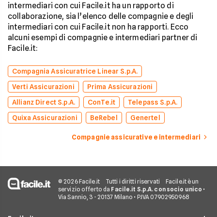
intermediari con cui Facile.it ha un rapporto di
collaborazione, sia l’elenco delle compagnie e degli
intermediari con cui Facile.it non ha rapporti. Ecco
alcuni esempi di compagnie e intermediari partner di
Facile.it:
Compagnia Assicuratrice Linear S.p.A.
Verti Assicurazioni
Prima Assicurazioni
Allianz Direct S.p.A.
ConTe.it
Telepass S.p.A.
Quixa Assicurazioni
BeRebel
Genertel
Compagnie assicurative e intermediari
© 2026 Facile.it
Tutti i diritti riservati
Facile.it è un
servizio offerto da
Facile.it S.p.A. con socio unico
•
Via Sannio, 3 - 20137 Milano • P.IVA 07902950968