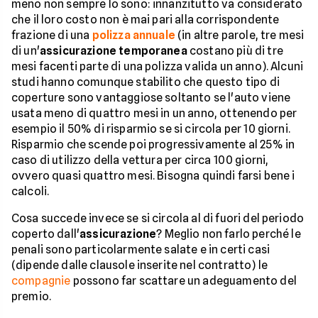
meno non sempre lo sono: innanzitutto va considerato
che il loro costo non è mai pari alla corrispondente
frazione di una
polizza annuale
(in altre parole, tre mesi
di un'
assicurazione temporanea
costano più di tre
mesi facenti parte di una polizza valida un anno). Alcuni
studi hanno comunque stabilito che questo tipo di
coperture sono vantaggiose soltanto se l'auto viene
usata meno di quattro mesi in un anno, ottenendo per
esempio il 50% di risparmio se si circola per 10 giorni.
Risparmio che scende poi progressivamente al 25% in
caso di utilizzo della vettura per circa 100 giorni,
ovvero quasi quattro mesi. Bisogna quindi farsi bene i
calcoli.
Cosa succede invece se si circola al di fuori del periodo
coperto dall'
assicurazione
? Meglio non farlo perché le
penali sono particolarmente salate e in certi casi
(dipende dalle clausole inserite nel contratto) le
compagnie
possono far scattare un adeguamento del
premio.