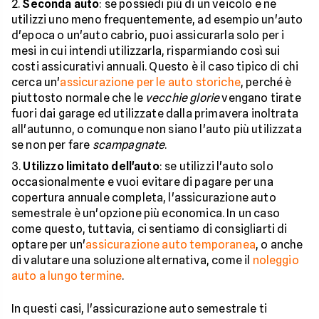
Seconda auto
: se possiedi più di un veicolo e ne
utilizzi uno meno frequentemente, ad esempio un'auto
d'epoca o un'auto cabrio, puoi assicurarla solo per i
mesi in cui intendi utilizzarla, risparmiando così sui
costi assicurativi annuali. Questo è il caso tipico di chi
cerca un'
assicurazione per le auto storiche
, perché è
piuttosto normale che le
vecchie glorie
vengano tirate
fuori dai garage ed utilizzate dalla primavera inoltrata
all'autunno, o comunque non siano l'auto più utilizzata
se non per fare
scampagnate
.
Utilizzo limitato dell'auto
: se utilizzi l'auto solo
occasionalmente e vuoi evitare di pagare per una
copertura annuale completa, l'assicurazione auto
semestrale è un'opzione più economica. In un caso
come questo, tuttavia, ci sentiamo di consigliarti di
optare per un'
assicurazione auto temporanea
, o anche
di valutare una soluzione alternativa, come il
noleggio
auto a lungo termine
.
In questi casi, l'assicurazione auto semestrale ti