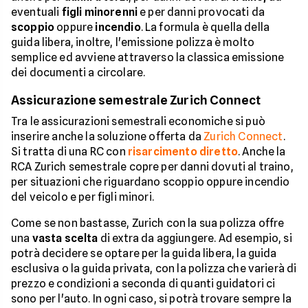
eventuali
figli minorenni
e per danni provocati da
scoppio
oppure
incendio
. La formula è quella della
guida libera, inoltre, l'emissione polizza è molto
semplice ed avviene attraverso la classica emissione
dei documenti a circolare.
Assicurazione semestrale Zurich Connect
Tra le assicurazioni semestrali economiche si può
inserire anche la soluzione offerta da
Zurich Connect
.
Si tratta di una RC con
risarcimento diretto
. Anche la
RCA Zurich semestrale copre per danni dovuti al traino,
per situazioni che riguardano scoppio oppure incendio
del veicolo e per figli minori.
Come se non bastasse, Zurich con la sua polizza offre
una
vasta scelta
di extra da aggiungere. Ad esempio, si
potrà decidere se optare per la guida libera, la guida
esclusiva o la guida privata, con la polizza che varierà di
prezzo e condizioni a seconda di quanti guidatori ci
sono per l'auto. In ogni caso, si potrà trovare sempre la