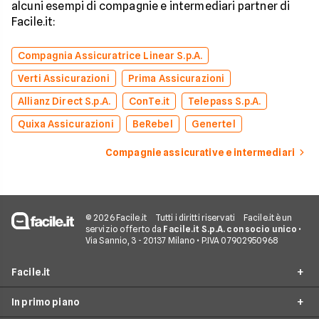
alcuni esempi di compagnie e intermediari partner di
Facile.it:
Compagnia Assicuratrice Linear S.p.A.
Verti Assicurazioni
Prima Assicurazioni
Allianz Direct S.p.A.
ConTe.it
Telepass S.p.A.
Quixa Assicurazioni
BeRebel
Genertel
Compagnie assicurative e intermediari
© 2026 Facile.it
Tutti i diritti riservati
Facile.it è un
servizio offerto da
Facile.it S.p.A. con socio unico
•
Via Sannio, 3 - 20137 Milano • P.IVA 07902950968
Facile.it
In primo piano
Assicurazioni