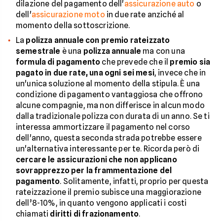
dilazione del pagamento dell'
assicurazione auto
o
dell'
assicurazione moto
in due rate anziché al
momento della sottoscrizione.
La
polizza annuale con premio rateizzato
semestrale
è una
polizza annuale
ma con una
formula di pagamento
che prevede che il
premio sia
pagato in due rate, una ogni sei mesi
, invece che in
un'unica soluzione al momento della stipula. È una
condizione di pagamento vantaggiosa che offrono
alcune compagnie, ma non differisce in alcun modo
dalla tradizionale polizza con durata di un anno. Se ti
interessa ammortizzare il pagamento nel corso
dell'anno, questa seconda strada potrebbe essere
un'alternativa interessante per te. Ricorda però di
cercare le assicurazioni che non applicano
sovrapprezzo per la frammentazione del
pagamento
. Solitamente, infatti, proprio per questa
rateizzazione il premio subisce una maggiorazione
dell’8-10%, in quanto vengono applicati i costi
chiamati
diritti di frazionamento
.