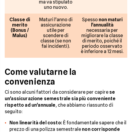
ma va stipulato
uno nuovo.
Classe di
Maturi l'anno di
Spesso
non maturi
merito
assicurazione
l'annualità
(Bonus /
utile per
necessaria per
Malus)
scendere di
migliorare la classe
classe (se non
di merito, poiché il
fai incidenti).
periodo osservato
è inferiore a 12 mesi.
Come valutarne la
convenienza
Ci sono alcuni fattori da considerare per capire
se
un'assicurazione semestrale sia più conveniente
rispetto ad un'annuale
, che abbiamo riassunto di
seguito:
Non linearità del costo:
È fondamentale sapere che il
prezzo di una polizza semestrale
non corrisponde