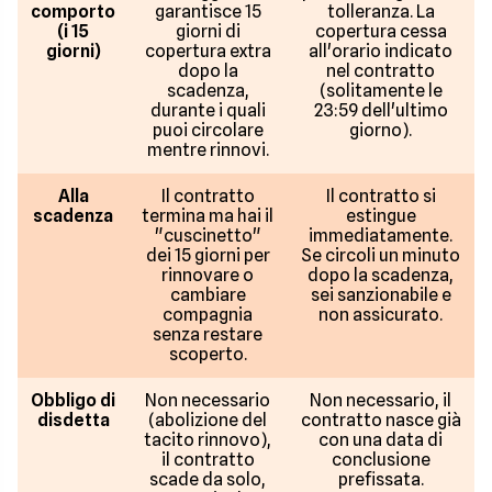
comporto
garantisce 15
tolleranza. La
(i 15
giorni di
copertura cessa
giorni)
copertura extra
all'orario indicato
dopo la
nel contratto
scadenza,
(solitamente le
durante i quali
23:59 dell'ultimo
puoi circolare
giorno).
mentre rinnovi.
Alla
Il contratto
Il contratto si
scadenza
termina ma hai il
estingue
"cuscinetto"
immediatamente.
dei 15 giorni per
Se circoli un minuto
rinnovare o
dopo la scadenza,
cambiare
sei sanzionabile e
compagnia
non assicurato.
senza restare
scoperto.
Obbligo di
Non necessario
Non necessario, il
disdetta
(abolizione del
contratto nasce già
tacito rinnovo),
con una data di
il contratto
conclusione
scade da solo,
prefissata.