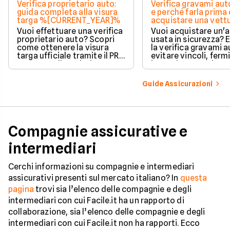
Verifica proprietario auto:
Verifica gravami au
guida completa alla visura
e perché farla prima 
targa %[CURRENT_YEAR]%
acquistare una vett
Vuoi effettuare una verifica
Vuoi acquistare un'
proprietario auto? Scopri
usata in sicurezza? 
come ottenere la visura
la verifica gravami a
targa ufficiale tramite il PRA
evitare vincoli, fermi
per controllare dati e
ipoteche. Scopri co
vincoli in totale sicurezza.
tutelare il tuo acqui
Guide Assicurazioni
Compagnie assicurative e
intermediari
Cerchi informazioni su compagnie e intermediari
assicurativi presenti sul mercato italiano? In
questa
pagina
trovi sia l’elenco delle compagnie e degli
intermediari con cui Facile.it ha un rapporto di
collaborazione, sia l’elenco delle compagnie e degli
intermediari con cui Facile.it non ha rapporti. Ecco