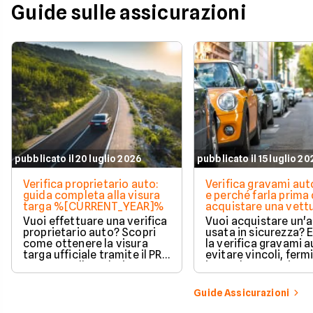
Guide sulle assicurazioni
pubblicato il 20 luglio 2026
pubblicato il 15 luglio 2
Verifica proprietario auto:
Verifica gravami au
guida completa alla visura
e perché farla prima 
targa %[CURRENT_YEAR]%
acquistare una vett
Vuoi effettuare una verifica
Vuoi acquistare un'
proprietario auto? Scopri
usata in sicurezza? 
come ottenere la visura
la verifica gravami a
targa ufficiale tramite il PRA
evitare vincoli, fermi
per controllare dati e
ipoteche. Scopri co
vincoli in totale sicurezza.
tutelare il tuo acqui
Guide Assicurazioni