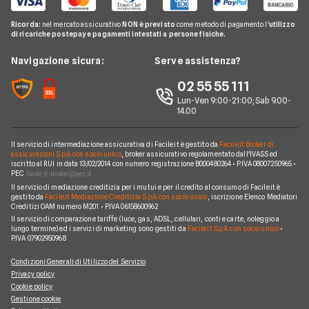
Preventivo Assicurazione Vita
Genertel
Pay TV
Agenzie Assicurative
Assicurazione Mutuo
Ricorda:
nel mercato assicurativo
NON è previsto
come metodo di pagamento l'
utilizzo
Preventivo Assicurazione Viaggio
Allianz Direct
di ricariche postepay e pagamenti intestati a persone fisiche.
Noleggio Lungo Termine
Domande Assicurazioni
Assicurazione Professionale
RC Familiare
Linear
News
Navigazione sicura:
Serve assistenza?
Glossario Assicurativo
Assicurazione Avvocati
Assicurazione Auto Mensile
Prima.it
Chi siamo
02 55 55 111
Notizie Assicurazioni
Assicurazione Infortuni
Quixa
Lun-Ven 9:00-21:00; Sab 9.00-
Perché scegliere Facile.it
Argomenti in evidenza Assicurazioni
Assicurazione Cane
14.00
Verti
Contatti
Assicurazione Smartphone
UnipolSai
Il servizio di intermediazione assicurativa di Facile.it è gestito da
Facile.it Broker di
Mappa del sito
Assicurazione Autocarro
assicurazioni S.p.A. con socio unico
, broker assicurativo regolamentato dall'IVASS ed
iscritto al RUI in data 13/02/2014 con numero registrazione B000480264 • P.IVA 08007250965 •
Allianz
PEC
Il servizio di mediazione creditizia per i mutui e per il credito al consumo di Facile.it è
Compagnie e intermediari
gestito da
Facile.it Mediazione Creditizia S.p.A. con socio unico
, iscrizione Elenco Mediatori
Creditizi OAM numero M201 • P.IVA 06158600962
Il servizio di comparazione tariffe (luce, gas, ADSL, cellulari, conti e carte, noleggio a
lungo termine) ed i servizi di marketing sono gestiti da
Facile.it S.p.A. con socio unico
•
P.IVA 07902950968
Condizioni Generali di Utilizzo del Servizio
Privacy policy
Cookie policy
Gestione cookie