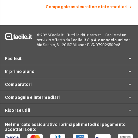
Compagnie assicurative e intermediari
© 2026 Facile.it
Tutti i diritti riservati
Facile.it è un
servizio offerto da
Facile.it S.p.A. con socio unico
•
Via Sannio, 3 - 20137 Milano • P.IVA 07902950968
Facile.it
In primo piano
Assicurazioni
Comparatori
Prestiti
Assicurazioni online
Mutui
Compagnie e intermediari
Assicurazione Auto
Preventivo assicurazione auto
Internet Casa
Assicurazione Moto
Risorse utili
Preventivo Assicurazione Moto
24hassistance
Luce e Gas
Assicurazione Viaggio
Preventivo Assicurazione Autocarro
Bene Assicurazioni
Nel mercato assicurativo i principali metodi di pagamento
Conti e Carte
Osservatorio Assicurazioni
Assicurazione Casa
accettati sono:
Preventivo Assicurazione Casa
ConTe
Telefonia Mobile
Guida Assicurazioni
Assicurazione Vita