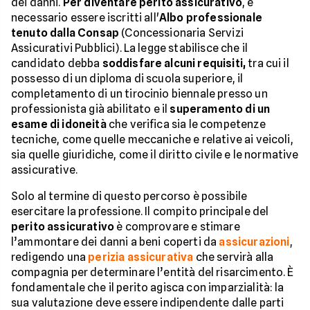
dei danni.
Per diventare perito assicurativo
, è
necessario essere iscritti all'
Albo professionale
tenuto dalla Consap
(Concessionaria Servizi
Assicurativi Pubblici). La legge stabilisce che il
candidato debba
soddisfare alcuni requisiti,
tra cui il
possesso di un diploma di scuola superiore, il
completamento di un tirocinio biennale presso un
professionista già abilitato e il
superamento di un
esame di idoneità
che verifica sia le competenze
tecniche, come quelle meccaniche e relative ai veicoli,
sia quelle giuridiche, come il diritto civile e le normative
assicurative.
Solo al termine di questo percorso è possibile
esercitare la professione. Il compito principale del
perito assicurativo
è comprovare e stimare
l’ammontare dei danni a beni coperti da
assicurazioni
,
redigendo una
perizia assicurativa
che servirà alla
compagnia per determinare l’entità del risarcimento. È
fondamentale che il perito agisca con imparzialità: la
sua valutazione deve essere indipendente dalle parti