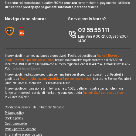
Agenzie Assicurative
Assicurazione Mutuo
Ricorda:
nel mercato assicurativo
NON è previsto
come metodo di pagamento l'
utilizzo
Preventivo Assicurazione Viaggio
Allianz Direct
di ricariche postepay e pagamenti intestati a persone fisiche.
Noleggio Lungo Termine
Domande Assicurazioni
Assicurazione Professionale
RC Familiare
Linear
News
Navigazione sicura:
Serve assistenza?
Glossario Assicurativo
Assicurazione Avvocati
Assicurazione Auto Mensile
Prima.it
Chi siamo
02 55 55 111
Notizie Assicurazioni
Assicurazione Infortuni
Quixa
Lun-Ven 9:00-21:00; Sab 9.00-
Perché scegliere Facile.it
Argomenti in evidenza Assicurazioni
Assicurazione Cane
14.00
Verti
Contatti
Assicurazione Smartphone
UnipolSai
Il servizio di intermediazione assicurativa di Facile.it è gestito da
Facile.it Broker di
Mappa del sito
Assicurazione Autocarro
assicurazioni S.p.A. con socio unico
, broker assicurativo regolamentato dall'IVASS ed
iscritto al RUI in data 13/02/2014 con numero registrazione B000480264 • P.IVA 08007250965 •
Allianz
PEC
Il servizio di mediazione creditizia per i mutui e per il credito al consumo di Facile.it è
Compagnie e intermediari
gestito da
Facile.it Mediazione Creditizia S.p.A. con socio unico
, iscrizione Elenco Mediatori
Creditizi OAM numero M201 • P.IVA 06158600962
Il servizio di comparazione tariffe (luce, gas, ADSL, cellulari, conti e carte, noleggio a
lungo termine) ed i servizi di marketing sono gestiti da
Facile.it S.p.A. con socio unico
•
P.IVA 07902950968
Condizioni Generali di Utilizzo del Servizio
Privacy policy
Cookie policy
Gestione cookie
Policy parità di genere
Informativa precontrattule