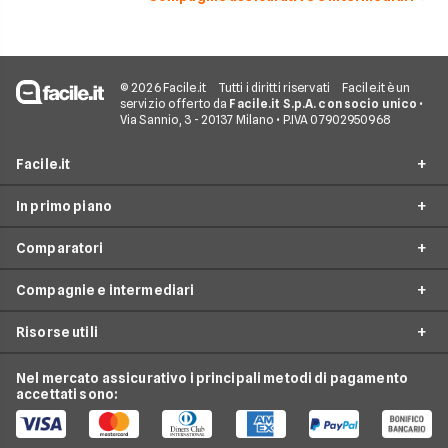
© 2026 Facile.it
Tutti i diritti riservati
Facile.it è un
servizio offerto da
Facile.it S.p.A. con socio unico
•
Via Sannio, 3 - 20137 Milano • P.IVA 07902950968
Facile.it
In primo piano
Assicurazioni
Comparatori
Prestiti
Assicurazioni online
Mutui
Compagnie e intermediari
Assicurazione Auto
Preventivo assicurazione auto
Internet Casa
Assicurazione Moto
Risorse utili
Preventivo Assicurazione Moto
24hassistance
Luce e Gas
Assicurazione Viaggio
Preventivo Assicurazione Autocarro
Bene Assicurazioni
Nel mercato assicurativo i principali metodi di pagamento
Conti e Carte
Osservatorio Assicurazioni
Assicurazione Casa
accettati sono:
Preventivo Assicurazione Casa
ConTe
Telefonia Mobile
Guida Assicurazioni
Assicurazione Vita
Preventivo Assicurazione Vita
Genertel
Pay TV