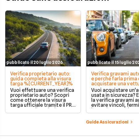
pubblicato il 20 luglio 2026
pubblicato il 15 luglio 2
Verifica proprietario auto:
Verifica gravami au
guida completa alla visura
e perché farla prima 
targa %[CURRENT_YEAR]%
acquistare una vett
Vuoi effettuare una verifica
Vuoi acquistare un'
proprietario auto? Scopri
usata in sicurezza? 
come ottenere la visura
la verifica gravami a
targa ufficiale tramite il PRA
evitare vincoli, fermi
per controllare dati e
ipoteche. Scopri co
vincoli in totale sicurezza.
tutelare il tuo acqui
Guide Assicurazioni