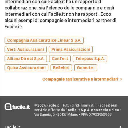
intermediari con cui Facile.it ha un rapporto di
collaborazione, sia l’elenco delle compagnie e degli
intermediari con cui Facile.it non ha rapporti. Ecco
alcuni esempi di compagnie e intermediari partner di
Facile.it:
Compagnia Assicuratrice Linear S.p.A.
Verti Assicurazioni
Prima Assicurazioni
Allianz Direct S.p.A.
ConTe.it
Telepass S.p.A.
Quixa Assicurazioni
BeRebel
Genertel
Compagnie assicurative e intermediari
© 2026 Facile.it
Tutti i diritti riservati
Facile.it è un
servizio offerto da
Facile.it S.p.A. con socio unico
•
Via Sannio, 3 - 20137 Milano • P.IVA 07902950968
Facile.it