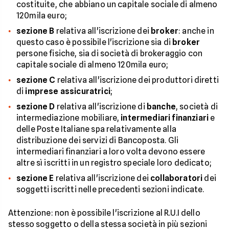
costituite, che abbiano un capitale sociale di almeno
120mila euro;
sezione B
relativa all'iscrizione dei
broker
: anche in
questo caso è possibile l'iscrizione sia di
broker
persone fisiche, sia di società di brokeraggio con
capitale sociale di almeno 120mila euro;
sezione C
relativa all'iscrizione dei produttori diretti
di
imprese assicuratrici
;
sezione D
relativa all'iscrizione di
banche
, società di
intermediazione mobiliare,
intermediari finanziari
e
delle Poste Italiane spa relativamente alla
distribuzione dei servizi di Bancoposta. Gli
intermediari finanziari a loro volta devono essere
altre sì iscritti in un registro speciale loro dedicato;
sezione E
relativa all'iscrizione dei
collaboratori
dei
soggetti iscritti nelle precedenti sezioni indicate.
Attenzione: non è possibile l'iscrizione al R.U.I dello
stesso soggetto o della stessa società in più sezioni