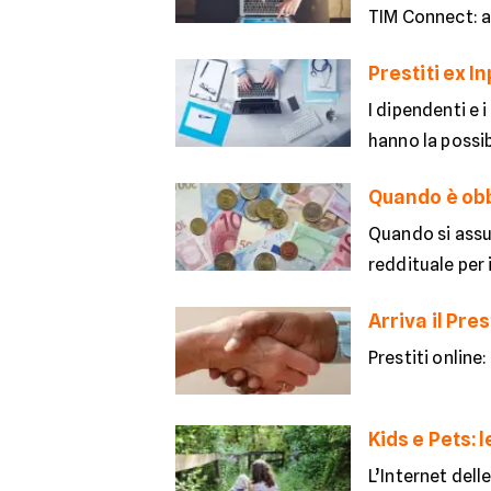
TIM Connect: an
Prestiti ex 
I dipendenti e i
hanno la possib
Quando è obb
Quando si assu
reddituale per i
Arriva il Pre
Prestiti online
Kids e Pets: 
L’Internet delle