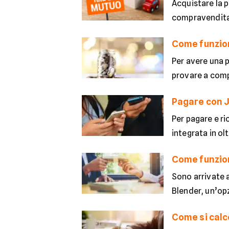
Acquistare la 
compravendita, 
Come funzion
Per avere una p
provare a compi
Pagare con J
Per pagare e ri
integrata in ol
Come funziona
Sono arrivate a
Blender, un’opz
Come si calco