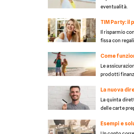
eventualità.
TIM Party: il
Il risparmio co
fissa con regal
Come funziona
Le assicurazio
prodotti finanzi
La nuova dir
La quinta diret
delle carte pre
Esempi e sol
Un conto corren