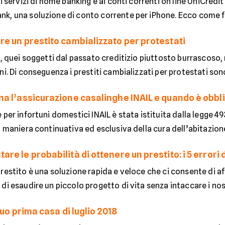
ai servizi di home banking e ai conti correnti on line UniCredi
k, una soluzione di conto corrente per iPhone. Ecco come f
e un prestito cambializzato per protestati
i, quei soggetti dal passato creditizio piuttosto burrascoso,
ni. Di conseguenza i prestiti cambializzati per protestati sono 
a l’assicurazione casalinghe INAIL e quando è obbl
 per infortuni domestici INAIL è stata istituita dalla legge 49
n maniera continuativa ed esclusiva della cura dell’abitazione 
e le probabilità di ottenere un prestito: i 5 errori 
prestito è una soluzione rapida e veloce che ci consente di 
di esaudire un piccolo progetto di vita senza intaccare i nostr
tuo prima casa di luglio 2018