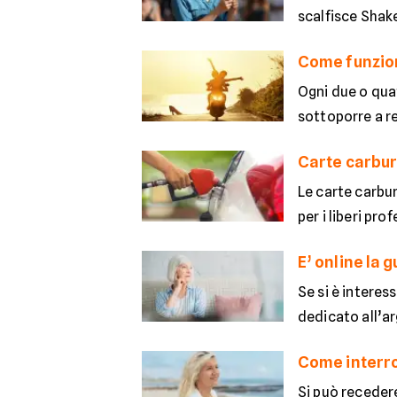
scalfisce Shake
Come funzion
Ogni due o quat
sottoporre a re
Carte carbur
Le carte carbu
per i liberi pr
E’ online la 
Se si è interes
dedicato all’a
Come interro
Si può receder