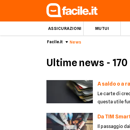
ASSICURAZIONI
MUTUI
Facile.it
News
Ultime news
- 170
A saldo o a r
Le carte di cre
questa utile fu
Da TIM Smart
Il passaggio da