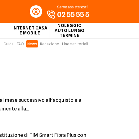
Serve assistenza?
02 55 55 5
NOLEGGIO
INTERNET CASA
AUTO LUNGO
E MOBILE
TERMINE
Guida
FAQ
News
Redazione
Linee editoriali
 al mese successivo all’acquisto e a
mente alla...
ostituzione di TIM Smart Fibra Plus con