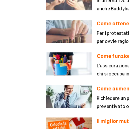
In alternativa 
anche Buddyban
Come ottener
Per i protestat
per ovvie ragio
Come funzion
L’assicurazione
chi si occupa i
Come aumentar
Richiedere un 
preventivato o 
Il miglior mu