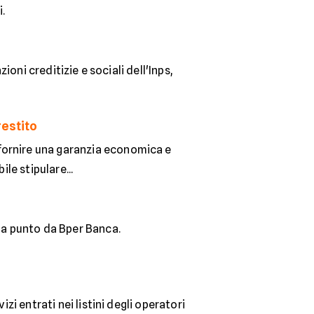
.
zioni creditizie e sociali dell'Inps,
restito
fornire una garanzia economica e
le stipulare...
o a punto da Bper Banca.
zi entrati nei listini degli operatori