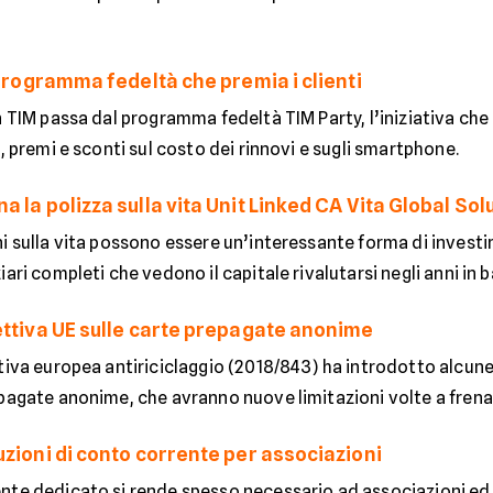
 programma fedeltà che premia i clienti
n TIM passa dal programma fedeltà TIM Party, l’iniziativa che p
i, premi e sconti sul costo dei rinnovi e sugli smartphone.
 la polizza sulla vita Unit Linked CA Vita Global Sol
ni sulla vita possono essere un’interessante forma di invest
ari completi che vedono il capitale rivalutarsi negli anni in ba
ettiva UE sulle carte prepagate anonime
tiva europea antiriciclaggio (2018/843) ha introdotto alcune
pagate anonime, che avranno nuove limitazioni volte a frenare 
uzioni di conto corrente per associazioni
te dedicato si rende spesso necessario ad associazioni ed en