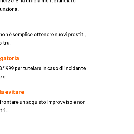
t nel 2018 ha ufficialmente lanciato
unziona.
 non è semplice ottenere nuovi prestiti,
tra...
igatoria
3/1999 per tutelare in caso di incidente
e...
da evitare
affrontare un acquisto improvviso e non
i...