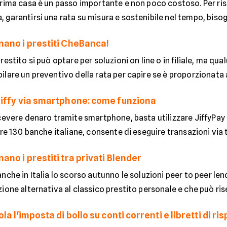
prima casa è un passo importante e non poco costoso. Per ris
garantirsi una rata su misura e sostenibile nel tempo, bisogn
ano i prestiti CheBanca!
restito si può optare per soluzioni on line o in filiale, ma qu
lare un preventivo della rata per capire se è proporzionata al
iffy via smartphone: come funziona
cevere denaro tramite smartphone, basta utilizzare JiffyPay 
tre 130 banche italiane, consente di eseguire transazioni via t
no i prestiti tra privati Blender
nche in Italia lo scorso autunno le soluzioni peer to peer len
ione alternativa al classico prestito personale e che può rise
la l'imposta di bollo su conti correnti e libretti di r