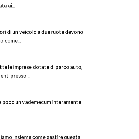
a ai...
sori di un veicolo a due ruote devono
co come...
te le imprese dotate di parco auto,
enti presso...
ine da poco un vademecum interamente
ediamo insieme come gestire questa