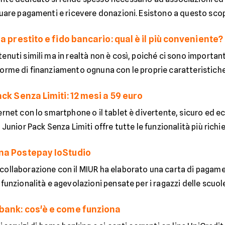
tuare pagamenti e ricevere donazioni. Esistono a questo scopo
a prestito e fido bancario: qual è il più conveniente?
enuti simili ma in realtà non è così, poiché ci sono important
orme di finanziamento ognuna con le proprie caratteristiche. 
ck Senza Limiti: 12 mesi a 59 euro
ernet con lo smartphone o il tablet è divertente, sicuro ed 
 Junior Pack Senza Limiti offre tutte le funzionalità più richie
na Postepay IoStudio
collaborazione con il MIUR ha elaborato una carta di pagame
 funzionalità e agevolazioni pensate per i ragazzi delle scuole 
ank: cos'è e come funziona