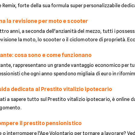
 Remix, forte della sua formula super personalizzabile dedicat
a la revisione per moto e scooter
tro anni, a seconda dell'anzianità del mezzo, tutti i posses
visione la moto, lo scooter o il ciclomotore di proprietà. Ec
ante: cosa sono e come funzionano
rante, rappresentano un grande vantaggio economico per tut
ofessionisti che ogni anno spendono migliaia di euro in rifornim
guida dedicata al Prestito vitalizio ipotecario
sati a sapere tutto sul Prestito vitalizio ipotecario, è onl
rgomento.
mpere il prestito pensionistico
e o interrompere l'Ape Volontario per tornare a lavorare? V