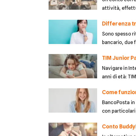
attività, effet
Differenza tr
Sono spesso rit
bancario, due f
TIM Junior Pa
Navigare in Int
anni di età: TIM
Come funzio
BancoPosta in 
con particolari
Conto Buddyb