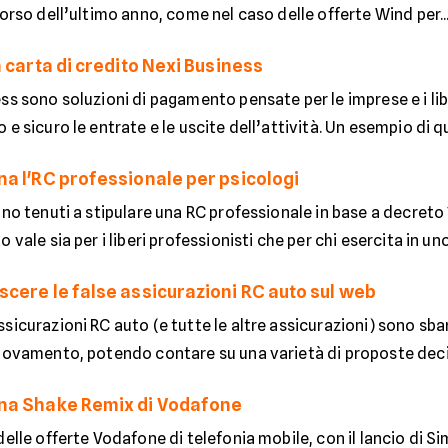
corso dell’ultimo anno, come nel caso delle offerte Wind per..
 carta di credito Nexi Business
ss sono soluzioni di pagamento pensate per le imprese e i li
 e sicuro le entrate e le uscite dell’attività. Un esempio di qu
a l'RC professionale per psicologi
ono tenuti a stipulare una RC professionale in base a decreto
 vale sia per i liberi professionisti che per chi esercita in uno.
cere le false assicurazioni RC auto sul web
sicurazioni RC auto (e tutte le altre assicurazioni) sono sb
giovamento, potendo contare su una varietà di proposte deci
na Shake Remix di Vodafone
delle offerte Vodafone di telefonia mobile, con il lancio di 