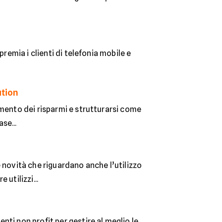
remia i clienti di telefonia mobile e
ution
imento dei risparmi e strutturarsi come
se...
 novità che riguardano anche l’utilizzo
utilizzi...
ti non profit per gestire al meglio le