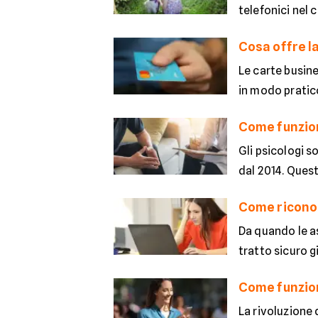
telefonici nel 
Cosa offre la
Le carte busine
in modo pratico
Come funzion
Gli psicologi s
dal 2014. Questo
Come riconos
Da quando le as
tratto sicuro 
Come funzio
La rivoluzione 