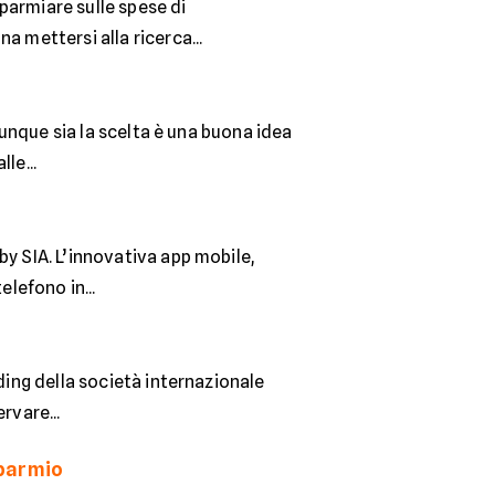
parmiare sulle spese di
a mettersi alla ricerca...
alunque sia la scelta è una buona idea
le...
by SIA. L’innovativa app mobile,
elefono in...
ding della società internazionale
rvare...
isparmio