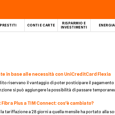
RISPARMIO E
PRESTITI
CONTI E CARTE
ENERGIA
INVESTIMENTI
ate in base alle necessità con UniCreditCard Flexia
dito riservano il vantaggio di poter posticipare il pagamento
nzione si può aggiungere la possibilità di passare temporanea
 Fibra Plus a TIM Connect: cos'è cambiato?
lla tariffazione a 28 giorni a quella mensile ha portato alla s