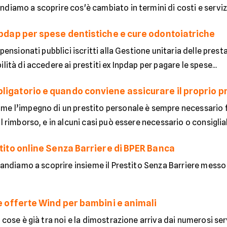
diamo a scoprire cos'è cambiato in termini di costi e servizi
Inpdap per spese dentistiche e cure odontoiatriche
 pensionati pubblici iscritti alla Gestione unitaria delle presta
ilità di accedere ai prestiti ex Inpdap per pagare le spese...
ligatorio e quando conviene assicurare il proprio p
me l’impegno di un prestito personale è sempre necessario 
l rimborso, e in alcuni casi può essere necessario o consigliabi
stito online Senza Barriere di BPER Banca
: andiamo a scoprire insieme il Prestito Senza Barriere mess
le offerte Wind per bambini e animali
 cose è già tra noi e la dimostrazione arriva dai numerosi servi