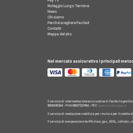
Pay TV
Noleggio Lungo Termine
News
Chi siamo
Perché scegliere Facile.it
Contatti
Mappa del sito
Nel mercato assicurativo i principali meto
Il servizio di intermediazione assicurativa di Facile.it è gestit
B000480264 • P.IVA 08007250965 • PEC
Il servizio di mediazione creditizia per i mutui e per il credito 
Il servizio di comparazione tariffe (luce, gas, ADSL, cellulari, 