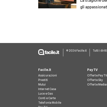
La stagione del
gli appassionat
© 2026 Facile.it
Tutti i dirit
Facile.it
Pay TV
Assicurazioni
Offerte Pay T
Prestiti
Offerte Sky
Mutui
Offerte Media
Internet Casa
Luce e Gas
Conti e Carte
Telefonia Mobile