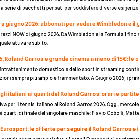
 serie di pacchetti pensati per soddisfare diverse esigenze di
a giugno 2026: abbonati per vedere Wimbledon e il 
prezzi NOW di giugno 2026. Da Wimbledon e la Formula 1 fino a
 quale attivare subito.
6, Roland Garros e grande cinema a meno di 15€: le 
'intrattenimento domestico e dello sport in streaming contin
zioni sempre più ampio e frammentato. A Giugno 2026, i princi
li italiani ai quarti del Roland Garros: orari e partit
va per il tennis italiano al Roland Garros 2026. Oggi, mercole
 quarti di finale del singolare maschile: Flavio Cobolli, Matteo
urosport: le offerte per seguire il Roland Garros e il 