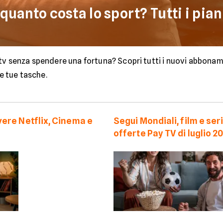
quanto costa lo sport? Tutti i piani
 tv senza spendere una fortuna? Scopri tutti i nuovi abbonam
le tue tasche.
vere Netflix, Cinema e
Segui Mondiali, film e se
offerte Pay TV di luglio 2