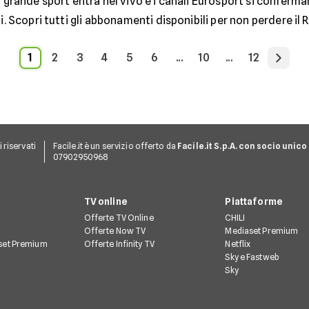
 grande sport entra nel vivo e i canali Eurosport si conferma
i. Scopri tutti gli abbonamenti disponibili per non perdere il R
1
2
3
4
5
6
...
10
...
12
ti riservati
Facile.it è un servizio offerto da
Facile.it S.p.A. con socio unico
07902950968
TV online
Piattaforme
V
Offerte TV Online
CHILI
Offerte Now TV
Mediaset Premium
set Premium
Offerte Infinity TV
Netflix
Sky e Fastweb
Sky