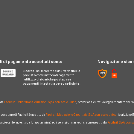
di di pagamento accettati sono:
Navigazione sicur
Ricorda:
nel mercato assicurativo
NON è
previsto
come metodo di pagamento
l'
utilizzo di ricariche postepay e
pagamenti intestati a persone fisiche.
o da
Facile.it Broker di assicurazioni S.p.A. con socio unico
, broker assicurativo regolamentato dall'I
al consumo di Facile.it è gestito da
Facile.it Mediazione Creditizia S.p.A. con socio unico
, iscrizione
conti e carte, noleggio a lungo termine) ed i servizi di marketing sono gestiti da
Facile.it S.p.A. con 