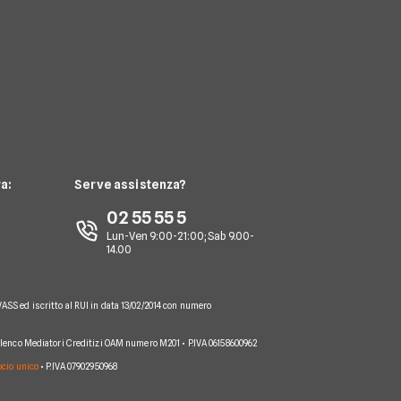
a:
Serve assistenza?
02 55 55 5
Lun-Ven 9:00-21:00; Sab 9.00-
14.00
VASS ed iscritto al RUI in data 13/02/2014 con numero
 Elenco Mediatori Creditizi OAM numero M201 • P.IVA 06158600962
socio unico
• P.IVA 07902950968