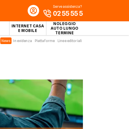
Serve assistenza?
02 55 55 5
NOLEGGIO
INTERNET CASA
AUTO LUNGO
E MOBILE
TERMINE
News
In evidenza
Piattaforme
Linee editoriali