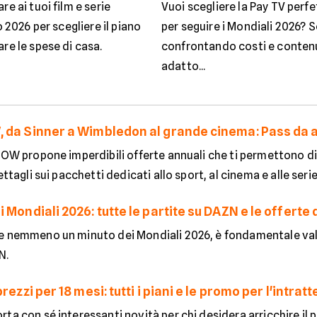
re ai tuoi film e serie
Vuoi scegliere la Pay TV perfe
o 2026 per scegliere il piano
per seguire i Mondiali 2026? Sc
are le spese di casa.
confrontando costi e contenu
adatto...
 da Sinner a Wimbledon al grande cinema: Pass da at
NOW propone imperdibili offerte annuali che ti permettono di
ettagli sui pacchetti dedicati allo sport, al cinema e alle serie
 Mondiali 2026: tutte le partite su DAZN e le offerte 
e nemmeno un minuto dei Mondiali 2026, è fondamentale val
N.
prezzi per 18 mesi: tutti i piani e le promo per l'intr
ta con sé interessanti novità per chi desidera arricchire il