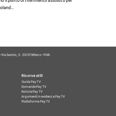
no il punto di riferimento assoluto per
oland...
• Via Sannio, 3 - 20137 Milano • P.IVA
Risorse utili
Guida Pay TV
Domande Pay TV
Notizie Pay TV
Argomenti in evidenza Pay TV
Piattaforme Pay TV