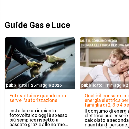
Guide Gas e Luce
pubblicato il 25 maggio 2026
pubblicato il 11 maggio 
Fotovoltaico: quando non
Qual è il consumo me
serve l’autorizzazione
energia elettrica per
famiglia di 2, 3 o 4 
Installare un impianto
Il consumo di energi
fotovoltaico oggi è spesso
elettrica può essere
più semplice rispetto al
calcolato a seconda
passato grazie alle norme
quantità di persone