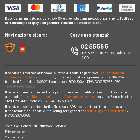
Pay TV
Acea
Migliori Offerte Gas
Guida Luce e Gas
Miglior Fornitore Energia Elettrica
Noleggio Lungo Termine
Gas Natural
Domande Luce e Gas
Ricorda:
nel mercato assicurativo
NON è previsto
come metodo di pagamento l'
utilizzo
Miglior Fornitore Gas
News
A2A
di ricariche postepay e pagamenti intestati a persone fisiche.
Glossario Gas e Luce
Chi siamo
Edison
Navigazione sicura:
Serve assistenza?
Notizie Luce e Gas
Perché scegliere Facile.it
Iren
02 55 55 5
Argomenti in evidenza Gas e Luce
Contatti
Optima
Lun-Ven 9:00-21:00; Sab 9.00-
14.00
Mappa del sito
Engie
Sorgenia
Il servizio di intermediazione assicurativa di Facile.it è gestito da
Facile.it Broker di
assicurazioni S.p.A. con socio unico
, broker assicurativo regolamentato dall'IVASS ed
iscritto al RUI in data 13/02/2014 con numero B000480264 • P.IVA 08007250965 • PEC
Fornitori Energetici
Il servizio di mediazione creditizia per i mutui e per il credito al consumo di Facile.it è
gestito da
Facile.it Mediazione Creditizia S.p.A. con socio unico
, iscrizione Elenco Mediatori
Creditizi OAM numero M201 • P.IVA 06158600962
Il servizio di comparazione tariffe (luce, gas, ADSL, cellulari, conti e carte, noleggio a
lungo termine) ed i servizi di marketing sono gestiti da
Facile.it S.p.A. con socio unico
•
P.IVA 07902950968
Condizioni Generali di Utilizzo del Servizio
Privacy policy
Cookie policy