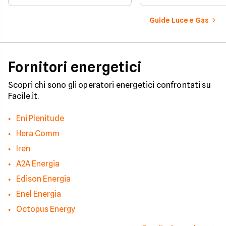
che hanno ampliato i casi di
presenti all'interno d
edilizia libera.
determinato edifici
numerosi i fattori c
Guide Luce e Gas
influenzano questo 
occorre tenerli in
considerazione per
effettuare una stim
coerente.
Fornitori energetici
Scopri chi sono gli operatori energetici confrontati su
Facile.it.
Eni Plenitude
Hera Comm
Iren
A2A Energia
Edison Energia
Enel Energia
Octopus Energy