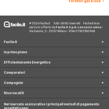
Fornitori gas e luce
© 2026 Facile.it
Tutti i diritti riservati
Facile.it è un
servizio offerto da
Facile.it S.p.A. con socio unico
•
Via Sannio, 3 - 20137 Milano • P.IVA 07902950968
Facile.it
In primo piano
Assicurazioni
Efficientamento Energetico
Prestiti
Facile Energia
Mutui
Comparatori
Offerte Luce e Gas
Impianto fotovoltaico
Internet Casa
Offerte Energia Elettrica
Compagnie
Caldaia a condensazione
Costo Gas
Luce e Gas
Offerte Gas
Climatizzazione
Risorse utili
Costo Kwh
Conti e Carte
Enel
Offerte Energia Partita Iva
Fasce Orarie Energia
Telefonia Mobile
Eni Plenitude
Nel mercato assicurativo i principali metodi di pagamento
Migliori Offerte Luce
Osservatorio Gas e Luce
accettati sono:
Cambio gestore energia